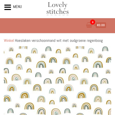
MENU
Ga
0
€0.00
naar
de
inhoud
Winkel
Hoeslaken verschoonmand wit met oudgroene regenboog