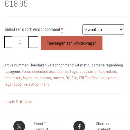
€
18.95
Selecteer soort verschoonmand
*
Hoeslaken
-
+
Toevoegen aan winkelwagen
verschoonmand
wit
met
Artikelnummer:
Hoeslaken verschoonmand wit met oudgroene regenboog
oudgroene
Categorie:
Verschoonmand accessoires
Tags:
babykamer
,
babyuitzet
,
regenboog
hoeslaken
,
kwantum
,
matras
,
mozes
,
Olli Ella
,
Olli Ella Reva
,
oudgroen
,
aantal
regenboog
,
verschoonmand
Lovely Stitches
Tweet This
Share on
Product
Facebook