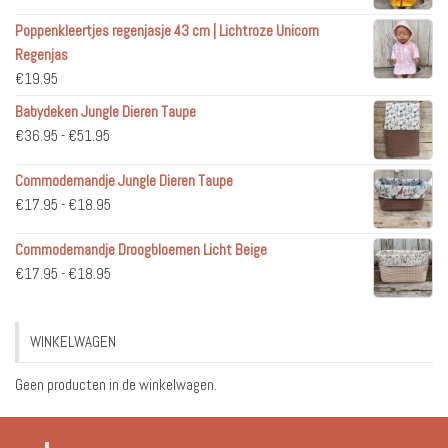
Poppenkleertjes regenjasje 43 cm | Lichtroze Unicorn
Regenjas
€
19.95
Babydeken Jungle Dieren Taupe
Prijsklasse:
€
36.95
-
€
51.95
€36.95
Commodemandje Jungle Dieren Taupe
tot
Prijsklasse:
€
17.95
-
€
18.95
€51.95
€17.95
Commodemandje Droogbloemen Licht Beige
tot
Prijsklasse:
€
17.95
-
€
18.95
€18.95
€17.95
tot
WINKELWAGEN
€18.95
Geen producten in de winkelwagen.