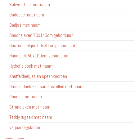
Babymutsje met naam
Badcape met naam
Badjas met naam
Douchelaken 70x140cm geborduurd
Gastendoekjes 50x30cm geborduurd
Handdoek 50x100cm geborduurd
Hydrofieldoek met naam
Knuffeldoekjes en speenkoorden
Omslagdoek zelf samenstellen met naam
Poncho met naam
Strandlaken met naam
Teddy rugzak met naam
Verjaardagskroon
cadeaubon