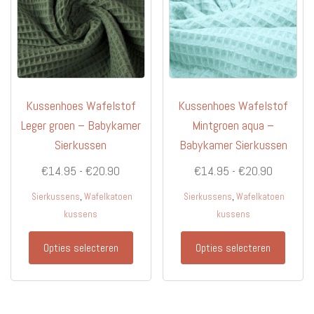
Kussenhoes Wafelstof
Kussenhoes Wafelstof
Leger groen – Babykamer
Mintgroen aqua –
Sierkussen
Babykamer Sierkussen
Prijsklasse:
Prijsklas
€
14.95
-
€
20.90
€
14.95
-
€
20.90
€14.95
€14.95
,
,
Sierkussens
Wafelkatoen
Sierkussens
Wafelkatoen
tot
tot
kussens
kussens
€20.90
€20.90
Dit
Dit
Opties selecteren
Opties selecteren
product
produc
heeft
heeft
meerdere
meerd
variaties.
variati