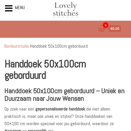
MENU
Ga
0
€0.00
naar
de
inhoud
Borduurstudio
Handdoek 50x100cm geborduurd
Handdoek 50x100cm
geborduurd
Handdoek 50x100cm geborduurd – Uniek en
Duurzaam naar Jouw Wensen
Op zoek naar een
gepersonaliseerde handdoek
die niet alleen
praktisch is, maar ook uniek en stijlvol? Onze handdoeken van
50×100 cm worden speciaal voor jou geborduurd, waardoor ze
duurzaam
en
persoonlijk
zijn.