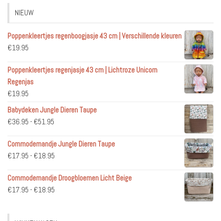
NIEUW
Poppenkleertjes regenboogjasje 43 cm | Verschillende kleuren
€
19.95
Poppenkleertjes regenjasje 43 cm | Lichtroze Unicorn
Regenjas
€
19.95
Babydeken Jungle Dieren Taupe
Prijsklasse:
€
36.95
-
€
51.95
€36.95
Commodemandje Jungle Dieren Taupe
tot
Prijsklasse:
€
17.95
-
€
18.95
€51.95
€17.95
Commodemandje Droogbloemen Licht Beige
tot
Prijsklasse:
€
17.95
-
€
18.95
€18.95
€17.95
tot