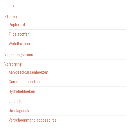
Lakens
Stoffen
Poplin katoen
Tilda stoffen
Wafelkatoen
Verjaardagskroon
Verzorging
Aankleedkussenhoezen
Commodemandjes
Hydrofieldoeken
Luieretui
Omslagdoek
Verschoonmand accessoires