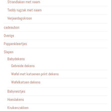
Strandlaken met naam
Teddy rugzak met naam
Verjaardagskroon
cadeaubon
Overige
Poppenkleertjes
Slapen
Babydekens
Gebreide dekens
Wafel met katoenen print dekens
Wafelkatoen dekens
Babynestjes
Hoeslakens
Kruikenzakken