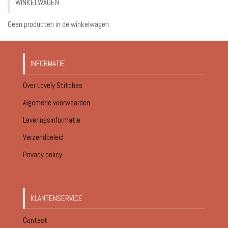
WINKELWAGEN
€18.95
Geen producten in de winkelwagen.
INFORMATIE
Over Lovely Stitches
Algemene voorwaarden
Leveringsinformatie
Verzendbeleid
Privacy policy
KLANTENSERVICE
Contact