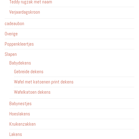
Teddy rugzak met naam
Verjaardagskroon
cadeaubon
Overige
Poppenkleertjes
Slapen
Babydekens
Gebreide dekens
Wafel met katoenen print dekens
Wafelkatoen dekens
Babynestjes
Hoeslakens
Kruikenzakken
Lakens