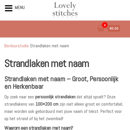
MENU
Ga
0
€0.00
naar
de
inhoud
Borduurstudio
Strandlaken met naam
Strandlaken met naam
Strandlaken met naam – Groot, Persoonlijk
en Herkenbaar
Op zoek naar een
persoonlijk strandlaken
dat altijd opvalt? Onze
strandlakens van
100×200 cm
zijn niet alleen groot en comfortabel,
maar worden ook geborduurd met jouw naam of tekst. Perfect voor
op het strand of bij het zwembad!
Waarom een strandlaken met naam?