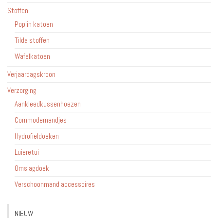
Stoffen
Poplin katoen
Tilda stoffen
Wafelkatoen
Verjaardagskroon
Verzorging
Aankleedkussenhoezen
Commodemandjes
Hydrofieldoeken
Luieretui
Omslagdoek
Verschoonmand accessoires
NIEUW