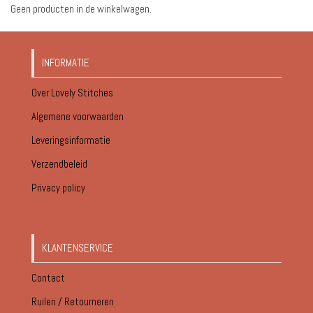
Geen producten in de winkelwagen.
INFORMATIE
Over Lovely Stitches
Algemene voorwaarden
Leveringsinformatie
Verzendbeleid
Privacy policy
KLANTENSERVICE
Contact
Ruilen / Retourneren