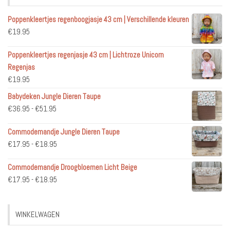
Poppenkleertjes regenboogjasje 43 cm | Verschillende kleuren
€
19.95
Poppenkleertjes regenjasje 43 cm | Lichtroze Unicorn
Regenjas
€
19.95
Babydeken Jungle Dieren Taupe
Prijsklasse:
€
36.95
-
€
51.95
€36.95
Commodemandje Jungle Dieren Taupe
tot
Prijsklasse:
€
17.95
-
€
18.95
€51.95
€17.95
Commodemandje Droogbloemen Licht Beige
tot
Prijsklasse:
€
17.95
-
€
18.95
€18.95
€17.95
tot
WINKELWAGEN
€18.95