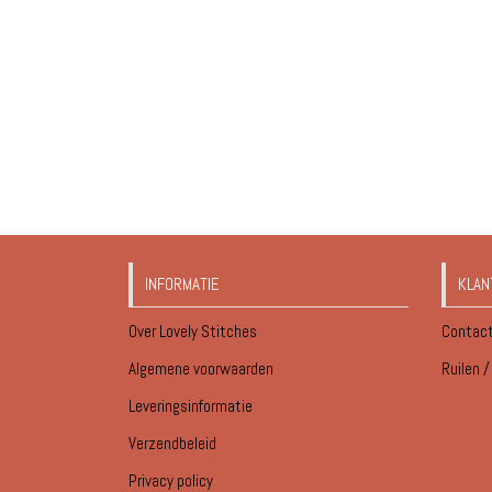
INFORMATIE
KLAN
Over Lovely Stitches
Contac
Algemene voorwaarden
Ruilen 
Leveringsinformatie
Verzendbeleid
Privacy policy