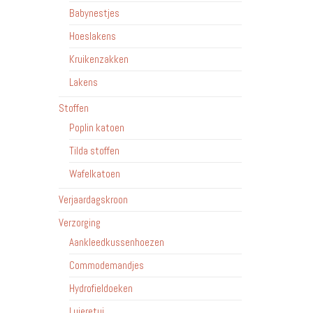
Babynestjes
Hoeslakens
Kruikenzakken
Lakens
Stoffen
Poplin katoen
Tilda stoffen
Wafelkatoen
Verjaardagskroon
Verzorging
Aankleedkussenhoezen
Commodemandjes
Hydrofieldoeken
Luieretui