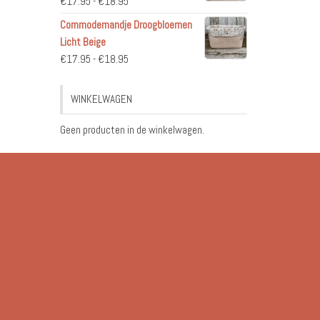
Prijsklasse:
€
17.95
-
€
18.95
€17.95
Commodemandje Droogbloemen
tot
Licht Beige
€18.95
Prijsklasse:
€
17.95
-
€
18.95
€17.95
tot
WINKELWAGEN
€18.95
Geen producten in de winkelwagen.