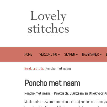
Ga
naar
Lovely
de
Stitches
inhoud
HOME
VERZORGING
SLAPEN
BABYKAMER
Borduurstudio
Poncho met naam
Poncho met naam
Poncho met naam – Praktisch, Duurzaam en Uniek voor K
Maak bad- en zwemmomenten extra bijzonder met een
p