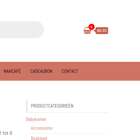
0
€0.00
NAAICAFÉ
CADEAUBON
CONTACT
PRODUCTCATEGORIEËN
Babykamer
Accessoires
2 tot 6
Boxkleed