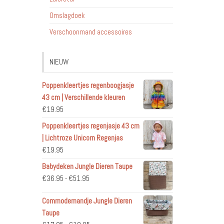
Omslagdoek
Verschoonmand accessoires
NIEUW
Poppenkleertjes regenboogjasje
43 cm | Verschillende kleuren
€
19.95
Poppenkleertjes regenjasje 43 cm
| Lichtroze Unicorn Regenjas
€
19.95
Babydeken Jungle Dieren Taupe
Prijsklasse:
€
36.95
-
€
51.95
€36.95
Commodemandje Jungle Dieren
tot
Taupe
€51.95