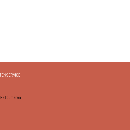
TENSERVICE
t
/ Retourneren