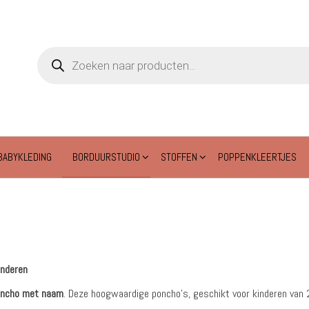
Producten
zoeken
BABYKLEDING
BORDUURSTUDIO
STOFFEN
POPPENKLEERTJES
inderen
oncho met naam
. Deze hoogwaardige poncho’s, geschikt voor kinderen van 