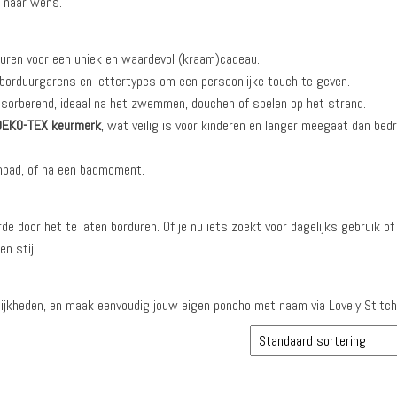
n naar wens.
uren voor een uniek en waardevol (kraam)cadeau.
 borduurgarens en lettertypes om een persoonlijke touch te geven.
sorberend, ideaal na het zwemmen, douchen of spelen op het strand.
OEKO-TEX keurmerk
, wat veilig is voor kinderen en langer meegaat dan bed
mbad, of na een badmoment.
 door het te laten borduren. Of je nu iets zoekt voor dagelijks gebruik of
n stijl.
lijkheden, en maak eenvoudig jouw eigen poncho met naam via Lovely Stitch