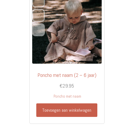
Poncho met naam (2 – 6 jaar)
€
29.95
Poncho met naam
Toevoegen aan winkelwagen