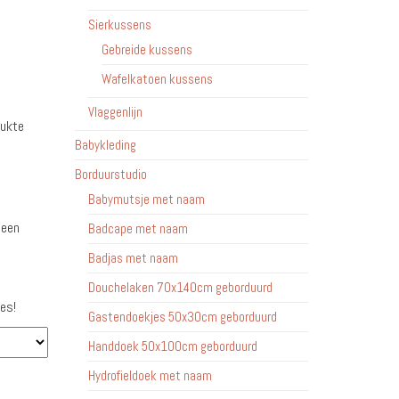
Sierkussens
Gebreide kussens
Wafelkatoen kussens
Vlaggenlijn
rukte
Babykleding
Borduurstudio
Babymutsje met naam
 een
Badcape met naam
Badjas met naam
Douchelaken 70x140cm geborduurd
es!
Gastendoekjes 50x30cm geborduurd
Handdoek 50x100cm geborduurd
Hydrofieldoek met naam