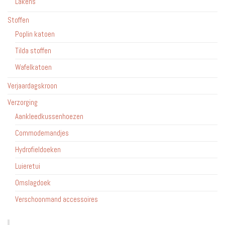
Lakens
Stoffen
Poplin katoen
Tilda stoffen
Wafelkatoen
Verjaardagskroon
Verzorging
Aankleedkussenhoezen
Commodemandjes
Hydrofieldoeken
Luieretui
Omslagdoek
Verschoonmand accessoires