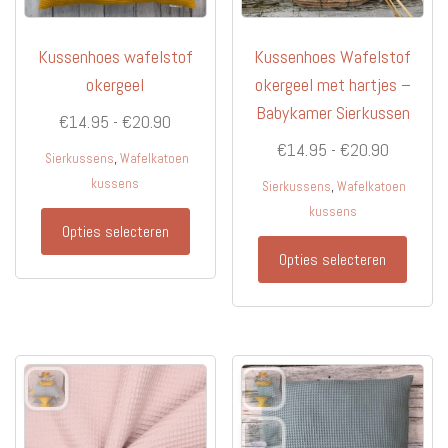
productpagina
produc
Kussenhoes wafelstof
Kussenhoes Wafelstof
okergeel
okergeel met hartjes –
Babykamer Sierkussen
Prijsklasse:
€
14.95
-
€
20.90
€14.95
Prijsklas
€
14.95
-
€
20.90
,
Sierkussens
Wafelkatoen
tot
€14.95
kussens
,
Sierkussens
Wafelkatoen
€20.90
tot
kussens
Dit
Opties selecteren
€20.90
product
Dit
Opties selecteren
heeft
produc
meerdere
heeft
variaties.
meerd
Deze
variati
optie
Deze
kan
optie
gekozen
kan
worden
gekoz