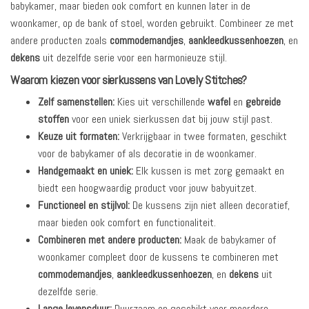
babykamer, maar bieden ook comfort en kunnen later in de
woonkamer, op de bank of stoel, worden gebruikt. Combineer ze met
andere producten zoals
commodemandjes
,
aankleedkussenhoezen
, en
dekens
uit dezelfde serie voor een harmonieuze stijl.
Waarom kiezen voor
sierkussens
van Lovely Stitches?
Zelf samenstellen:
Kies uit verschillende
wafel
en
gebreide
stoffen
voor een uniek sierkussen dat bij jouw stijl past.
Keuze uit formaten:
Verkrijgbaar in twee formaten, geschikt
voor de babykamer of als decoratie in de woonkamer.
Handgemaakt en uniek:
Elk kussen is met zorg gemaakt en
biedt een hoogwaardig product voor jouw babyuitzet.
Functioneel en stijlvol:
De kussens zijn niet alleen decoratief,
maar bieden ook comfort en functionaliteit.
Combineren met andere producten:
Maak de babykamer of
woonkamer compleet door de kussens te combineren met
commodemandjes
,
aankleedkussenhoezen
, en
dekens
uit
dezelfde serie.
Lange levensduur:
Duurzaam en geschikt voor meerdere