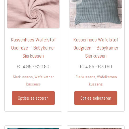
op
worde
de
op
productpagina
de
produc
Kussenhoes Wafelstof
Kussenhoes Wafelstof
Oud roze – Babykamer
Oudgroen – Babykamer
Sierkussen
Sierkussen
Prijsklasse:
Prijsklas
€
14.95
-
€
20.90
€
14.95
-
€
20.90
€14.95
€14.95
,
,
Sierkussens
Wafelkatoen
Sierkussens
Wafelkatoen
tot
tot
kussens
kussens
€20.90
€20.90
Dit
Dit
Opties selecteren
Opties selecteren
product
produc
heeft
heeft
meerdere
meerd
variaties.
variati