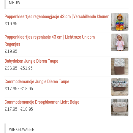
NIEUW
Poppenkleertjes regenboogjasje 43 cm | Verschillende kleuren
€
19.95
Poppenkleertjes regenjasje 43 cm | Lichtroze Unicorn
Regenjas
€
19.95
Babydeken Jungle Dieren Taupe
Prijsklasse:
€
36.95
-
€
51.95
€36.95
Commodemandje Jungle Dieren Taupe
tot
Prijsklasse:
€
17.95
-
€
18.95
€51.95
€17.95
Commodemandje Droogbloemen Licht Beige
tot
Prijsklasse:
€
17.95
-
€
18.95
€18.95
€17.95
tot
WINKELWAGEN
€18.95