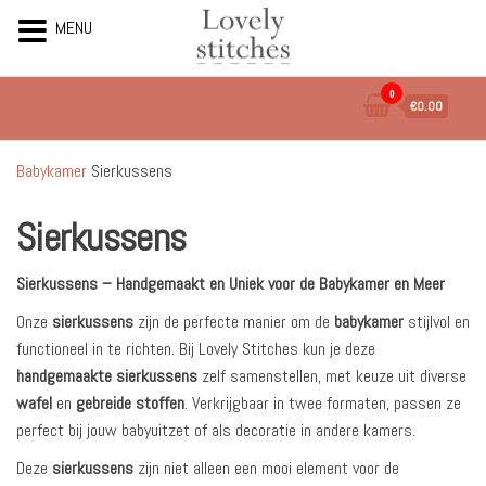
MENU
Ga
0
€0.00
naar
de
inhoud
Babykamer
Sierkussens
Sierkussens
Sierkussens – Handgemaakt en Uniek voor de Babykamer en Meer
Onze
sierkussens
zijn de perfecte manier om de
babykamer
stijlvol en
functioneel in te richten. Bij Lovely Stitches kun je deze
handgemaakte sierkussens
zelf samenstellen, met keuze uit diverse
wafel
en
gebreide stoffen
. Verkrijgbaar in twee formaten, passen ze
perfect bij jouw babyuitzet of als decoratie in andere kamers.
Deze
sierkussens
zijn niet alleen een mooi element voor de