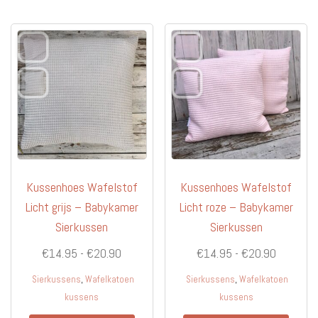
variaties.
variati
Deze
Deze
optie
optie
kan
kan
gekozen
gekoz
worden
worde
op
op
de
de
productpagina
produc
Kussenhoes Wafelstof
Kussenhoes Wafelstof
Licht grijs – Babykamer
Licht roze – Babykamer
Sierkussen
Sierkussen
Prijsklasse:
Prijsklas
€
14.95
-
€
20.90
€
14.95
-
€
20.90
€14.95
€14.95
,
,
Sierkussens
Wafelkatoen
Sierkussens
Wafelkatoen
tot
tot
kussens
kussens
€20.90
€20.90