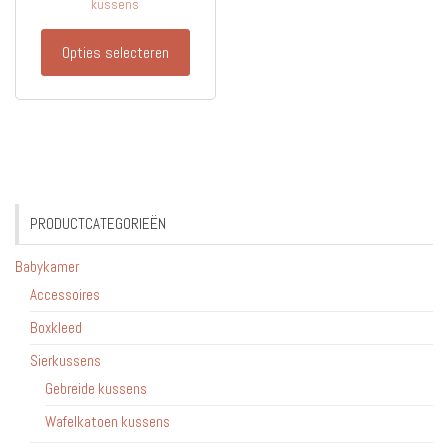
kussens
€20.90
Dit
Opties selecteren
product
heeft
meerdere
variaties.
Deze
optie
kan
PRODUCTCATEGORIEËN
gekozen
worden
Babykamer
op
Accessoires
de
Boxkleed
productpagina
Sierkussens
Gebreide kussens
Wafelkatoen kussens