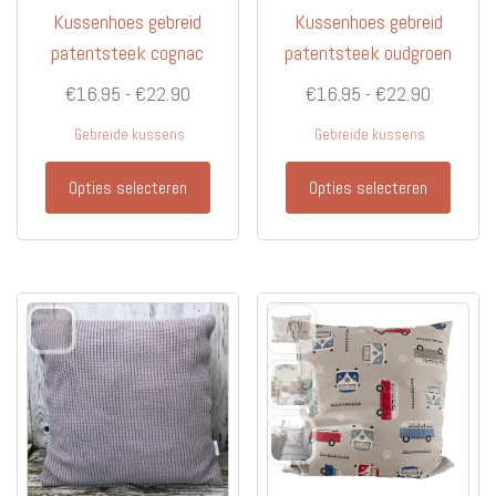
Kussenhoes gebreid
Kussenhoes gebreid
patentsteek cognac
patentsteek oudgroen
Prijsklasse:
Prijsklas
€
16.95
-
€
22.90
€
16.95
-
€
22.90
€16.95
€16.95
Gebreide kussens
Gebreide kussens
tot
tot
Dit
Dit
€22.90
€22.90
Opties selecteren
Opties selecteren
product
produc
heeft
heeft
meerdere
meerd
variaties.
variati
Deze
Deze
optie
optie
kan
kan
gekozen
gekoz
worden
worde
op
op
de
de