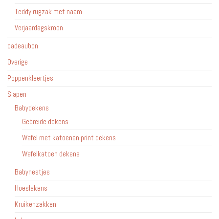
Teddy rugzak met naam
Verjaardagskroon
cadeaubon
Overige
Poppenkleertjes
Slapen
Babydekens
Gebreide dekens
Wafel met katoenen print dekens
Wafelkatoen dekens
Babynestjes
Hoeslakens
Kruikenzakken