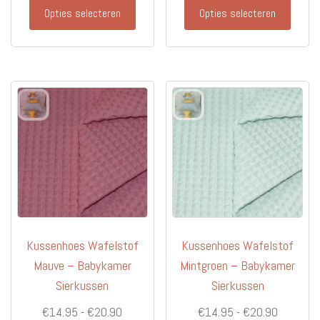
Dit
Dit
Opties selecteren
Opties selecteren
product
produc
heeft
heeft
meerdere
meerd
variaties.
variati
Deze
Deze
optie
optie
kan
kan
gekozen
gekoz
worden
worde
op
op
de
de
productpagina
produc
Kussenhoes Wafelstof
Kussenhoes Wafelstof
Mauve – Babykamer
Mintgroen – Babykamer
Sierkussen
Sierkussen
Prijsklasse:
Prijsklas
€
14.95
-
€
20.90
€
14.95
-
€
20.90