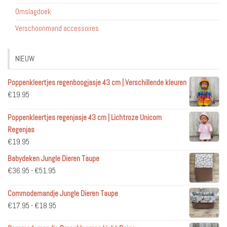
Omslagdoek
Verschoonmand accessoires
NIEUW
Poppenkleertjes regenboogjasje 43 cm | Verschillende kleuren
€
19.95
Poppenkleertjes regenjasje 43 cm | Lichtroze Unicorn
Regenjas
€
19.95
Babydeken Jungle Dieren Taupe
Prijsklasse:
€
36.95
-
€
51.95
€36.95
Commodemandje Jungle Dieren Taupe
tot
Prijsklasse:
€
17.95
-
€
18.95
€51.95
€17.95