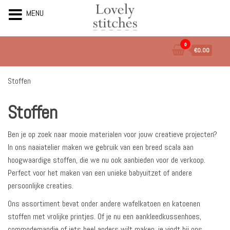
MENU
Ga
0
€0.00
naar
de
inhoud
Stoffen
Stoffen
Ben je op zoek naar mooie materialen voor jouw creatieve projecten?
In ons naaiatelier maken we gebruik van een breed scala aan
hoogwaardige stoffen, die we nu ook aanbieden voor de verkoop.
Perfect voor het maken van een unieke babyuitzet of andere
persoonlijke creaties.
Ons assortiment bevat onder andere wafelkatoen en katoenen
stoffen met vrolijke printjes. Of je nu een aankleedkussenhoes,
commodemandje of iets heel anders wilt maken, je vindt bij ons