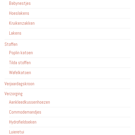
Babynestjes
Hoeslakens
Kruikenzakken
Lakens
Stoffen
Poplin katoen
Tilda stoffen
Wafelkatoen
Verjaardagskroon
Verzorging
Aankleedkussenhoezen
Commodemandjes
Hydrofieldoeken
Luieretui