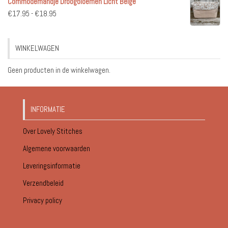
Commodemandje Droogbloemen Licht Beige
tot
Prijsklasse:
€
17.95
-
€
18.95
€18.95
€17.95
tot
WINKELWAGEN
€18.95
Geen producten in de winkelwagen.
INFORMATIE
Over Lovely Stitches
Algemene voorwaarden
Leveringsinformatie
Verzendbeleid
Privacy policy