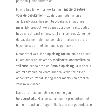
persoonlijkheid uitstralen.
Ik vind het fijn om te werken aan
mooie creaties
voor de babykamer
– zoals commodemandjes,
aankleedkussenhoezen, babydekens en nog veel
meer. Elk product wordt met zorg gemaakt, zodat
het perfect past in jouw stijl en interieur. Zo kun je
de babykamer helemaal compleet maken met iets
bijzonders dat met de hand is gemaakt.
Momenteel volg ik de
opleiding tot coupeuse
en heb
ik inmiddels de diploma’s
modinette
,
costumière
en
tailleuse
behaald via de
Ensaid-opleiding
. Mijn doel is
om mijn kennis en vaardigheden verder te blijven
ontwikkelen, zodat ik nog meer moois kan creëren
voor mijn klanten.
Naast het naaien heb ik ook een eigen
borduurstudio
. Hier personaliseer ik producten met
namen, teksten of logo’s. Denk aan een geborduurde