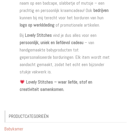
naam op een badcape, slabbetje of mutsje – een
prachtig en persoonlijk kraamcadeau! Ook
bedrijven
kunnen bij mij terecht voor het borduren van hun
logo op werkkleding
of promotionele artikelen.
Bij
Lovely Stitches
vind je dus alles voor een
persoonlijk, uniek en liefdevol cadeau
– van
handgemaakte babyproducten tot
gepersonaliseerde borduringen. Elk item wordt met
aandacht gemaakt, zodat het echt een bijzonder
stukje vakwerk is.
Lovely Stitches – waar liefde, stof en
creativiteit samenkomen.
PRODUCTCATEGORIEËN
Babykamer