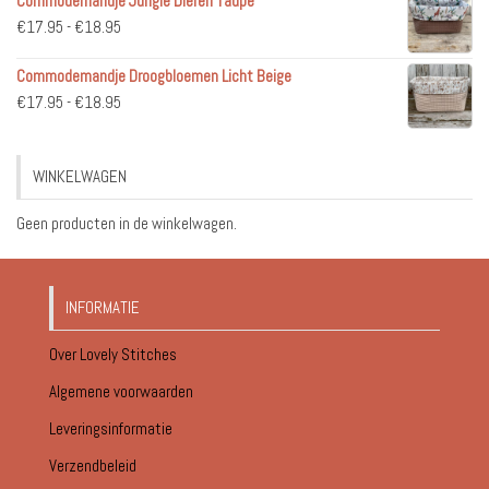
Commodemandje Jungle Dieren Taupe
€
17.95
-
€
18.95
Commodemandje Droogbloemen Licht Beige
€
17.95
-
€
18.95
WINKELWAGEN
Geen producten in de winkelwagen.
INFORMATIE
Over Lovely Stitches
Algemene voorwaarden
Leveringsinformatie
Verzendbeleid