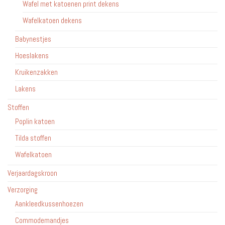
Wafel met katoenen print dekens
Wafelkatoen dekens
Babynestjes
Hoeslakens
Kruikenzakken
Lakens
Stoffen
Poplin katoen
Tilda stoffen
Wafelkatoen
Verjaardagskroon
Verzorging
Aankleedkussenhoezen
Commodemandjes