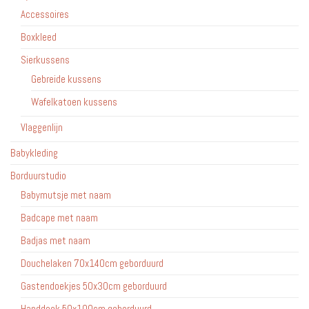
Accessoires
Boxkleed
Sierkussens
Gebreide kussens
Wafelkatoen kussens
Vlaggenlijn
Babykleding
Borduurstudio
Babymutsje met naam
Badcape met naam
Badjas met naam
Douchelaken 70x140cm geborduurd
Gastendoekjes 50x30cm geborduurd
Handdoek 50x100cm geborduurd