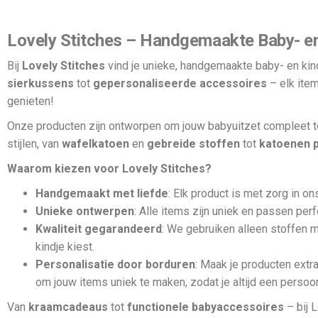
Lovely Stitches – Handgemaakte Baby- e
Bij
Lovely Stitches
vind je unieke, handgemaakte baby- en kind
sierkussens
tot
gepersonaliseerde accessoires
– elk item
genieten!
Onze producten zijn ontworpen om jouw babyuitzet compleet t
stijlen, van
wafelkatoen
en
gebreide stoffen
tot
katoenen p
Waarom kiezen voor Lovely Stitches?
Handgemaakt met liefde
: Elk product is met zorg in on
Unieke ontwerpen
: Alle items zijn uniek en passen perfe
Kwaliteit gegarandeerd
: We gebruiken alleen stoffen 
kindje kiest.
Personalisatie door borduren
: Maak je producten extr
om jouw items uniek te maken, zodat je altijd een persoon
Van
kraamcadeaus
tot
functionele babyaccessoires
– bij L