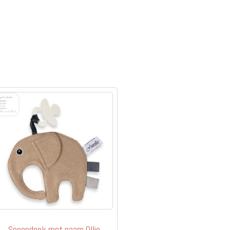
Speendoek met naam Ollie