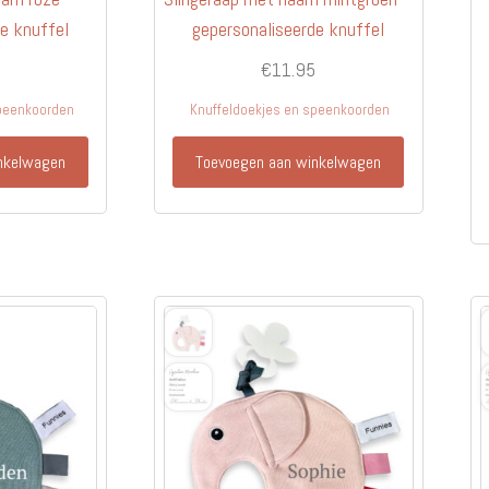
e knuffel
gepersonaliseerde knuffel
€
11.95
speenkoorden
Knuffeldoekjes en speenkoorden
nkelwagen
Toevoegen aan winkelwagen