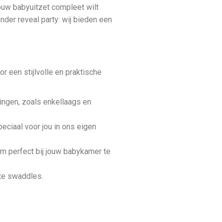
jouw babyuitzet compleet wilt
der reveal party: wij bieden een
or een stijlvolle en praktische
ringen, zoals enkellaags en
eciaal voor jou in ons eigen
 om perfect bij jouw babykamer te
ote swaddles.