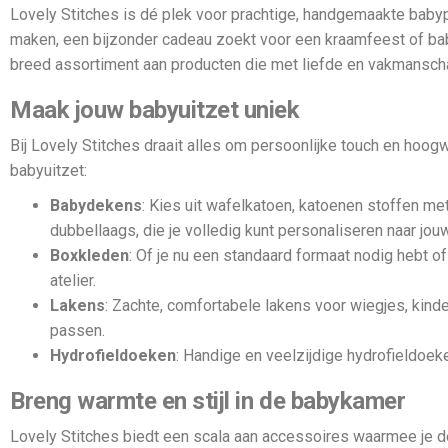
Lovely Stitches is dé plek voor prachtige, handgemaakte babyp
maken, een bijzonder cadeau zoekt voor een kraamfeest of bab
breed assortiment aan producten die met liefde en vakmansch
Maak jouw babyuitzet uniek
Bij Lovely Stitches draait alles om persoonlijke touch en hoogwa
babyuitzet:
Babydekens
: Kies uit wafelkatoen, katoenen stoffen met
dubbellaags, die je volledig kunt personaliseren naar jo
Boxkleden
: Of je nu een standaard formaat nodig hebt o
atelier.
Lakens
: Zachte, comfortabele lakens voor wiegjes, kinde
passen.
Hydrofieldoeken
: Handige en veelzijdige hydrofieldoek
Breng warmte en stijl in de babykamer
Lovely Stitches biedt een scala aan accessoires waarmee je d