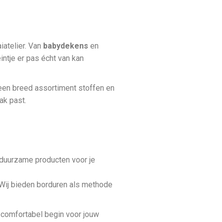
iatelier. Van
babydekens
en
ntje er pas écht van kan
een breed assortiment stoffen en
ak past.
, duurzame producten voor je
. Wij bieden borduren als methode
en comfortabel begin voor jouw