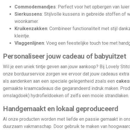
Commodemandjes
: Perfect voor het opbergen van luie
Sierkussens
: Stijlvolle kussens in gebreide stoffen of 
woonkamer.
Kruikenzakken
: Combineer functionaliteit met stijl da
kleintje.
Vlaggenlijnen
: Voeg een feestelijke touch toe met han
Personaliseer jouw cadeau of babyuitzet
Wil je een uniek tintje geven aan jouw aankoop? Bij Lovely Sti
onze borduurservice zorgen we ervoor dat jouw cadeaus extra 
als aandenken aan een speciale gelegenheid zoals een
cake
gemaakte kraamcadeaus die gegarandeerd indruk maken. Produc
omslagdoek) hydrofieldoeken of zelfs een mooie strandlaken
Handgemaakt en lokaal geproduceerd
Al onze producten worden met liefde en passie gemaakt in ons 
duurzaam vakmanschap. Door gebruik te maken van hoogwaardig