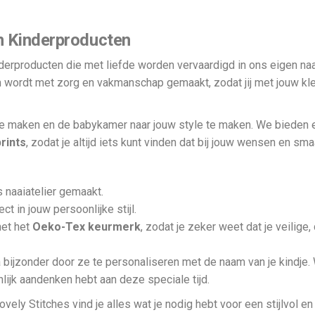
n Kinderproducten
erproducten die met liefde worden vervaardigd in ons eigen naa
 wordt met zorg en vakmanschap gemaakt, zodat jij met jouw klei
e maken en de babykamer naar jouw style te maken. We bieden 
rints
, zodat je altijd iets kunt vinden dat bij jouw wensen en sma
s naaiatelier gemaakt.
ct in jouw persoonlijke stijl.
met het
Oeko-Tex keurmerk
, zodat je zeker weet dat je veilige
a bijzonder door ze te personaliseren met de naam van je kindje
lijk aandenken hebt aan deze speciale tijd.
ovely Stitches vind je alles wat je nodig hebt voor een stijlvol 