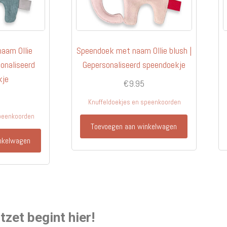
aam Ollie
Speendoek met naam Ollie blush |
onaliseerd
Gepersonaliseerd speendoekje
kje
€
9.95
Knuffeldoekjes en speenkoorden
speenkoorden
Toevoegen aan winkelwagen
nkelwagen
zet begint hier!