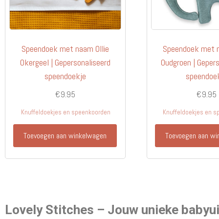
Speendoek met naam Ollie
Speendoek met n
Okergeel | Gepersonaliseerd
Oudgroen | Gepers
speendoekje
speendoe
€
9.95
€
9.95
Knuffeldoekjes en speenkoorden
Knuffeldoekjes en 
Toevoegen aan winkelwagen
Toevoegen aan wi
Lovely Stitches – Jouw unieke babyuit