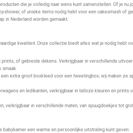
roducten die je volledig naar wens kunt samenstellen. Of je nu 
yshower, of unieke items nodig hebt voor een cakesmash of gen
ap in Nederland worden gemaakt.
ardige kwaliteit. Onze collectie biedt alles wat je nodig hebt vo
 prints, of gebreide dekens. Verkrijgbaar in verschillende uitvoe
uw smaak.
f een extra groot boxkleed voor een tweelingbox, wij maken ze sp
rwagens en ledikanten, verkrijgbaar in talloze kleuren en prints
en, verkrijgbaar in verschillende maten, van spuugdoekjes tot gr
e babykamer een warme en persoonlijke uitstraling kunt geven: