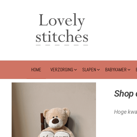
Lovely
Stitches
HOME
VERZORGING
SLAPEN
BABYKAMER
Shop d
Hoge kwal