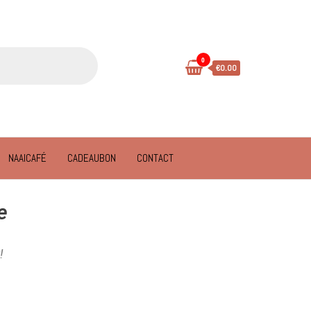
0
€0.00
NAAICAFÉ
CADEAUBON
CONTACT
e
!