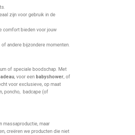
ts.
aal zijn voor gebruik in de
ie comfort bieden voor jouw
n of andere bijzondere momenten.
datum of speciale boodschap. Met
cadeau
, voor een
babyshower
, of
recht voor exclusieve, op maat
n, poncho, badcape (of
een massaproductie, maar
n, creëren we producten die niet