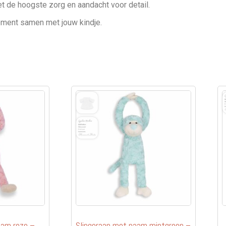
met de hoogste zorg en aandacht voor detail.
oment samen met jouw kindje.
aam roze –
Slingeraap met naam mintgroen –