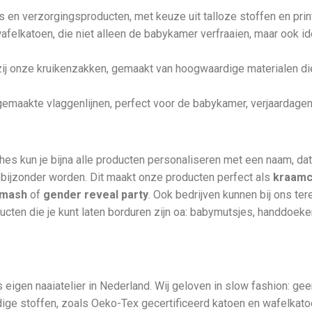
rs en verzorgingsproducten, met keuze uit talloze stoffen en prin
wafelkatoen, die niet alleen de babykamer verfraaien, maar ook ide
nkzij onze kruikenzakken, gemaakt van hoogwaardige materialen d
dgemaakte vlaggenlijnen, perfect voor de babykamer, verjaardage
tches kun je bijna alle producten personaliseren met een naam, 
bijzonder worden. Dit maakt onze producten perfect als
kraam
smash
of
gender reveal party
. Ook bedrijven kunnen bij ons te
ten die je kunt laten borduren zijn oa: babymutsjes, handdoeke
.
eigen naaiatelier in Nederland. Wij geloven in slow fashion: g
e stoffen, zoals Oeko-Tex gecertificeerd katoen en wafelkatoe