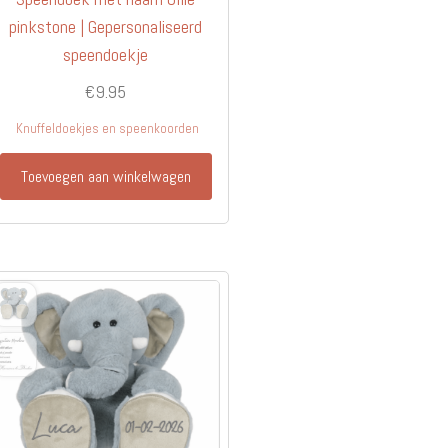
pinkstone | Gepersonaliseerd
speendoekje
€
9.95
Knuffeldoekjes en speenkoorden
Toevoegen aan winkelwagen