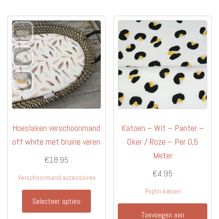
variati
Deze
optie
kan
gekoz
worde
op
de
produc
Hoeslaken verschoonmand
Katoen – Wit – Panter –
off white met bruine veren
Oker / Roze – Per 0,5
Meter
€
18.95
€
4.95
Verschoonmand accessoires
Poplin katoen
Selecteer opties
Toevoegen aan