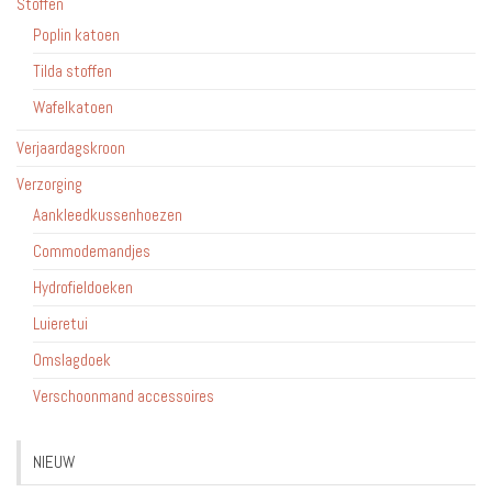
Stoffen
Poplin katoen
Tilda stoffen
Wafelkatoen
Verjaardagskroon
Verzorging
Aankleedkussenhoezen
Commodemandjes
Hydrofieldoeken
Luieretui
Omslagdoek
Verschoonmand accessoires
NIEUW