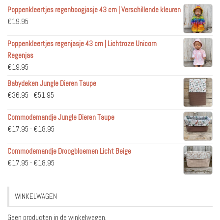
Poppenkleertjes regenboogjasje 43 cm | Verschillende kleuren
€
19.95
Poppenkleertjes regenjasje 43 cm | Lichtroze Unicorn
Regenjas
€
19.95
Babydeken Jungle Dieren Taupe
Prijsklasse:
€
36.95
-
€
51.95
€36.95
Commodemandje Jungle Dieren Taupe
tot
Prijsklasse:
€
17.95
-
€
18.95
€51.95
€17.95
Commodemandje Droogbloemen Licht Beige
tot
Prijsklasse:
€
17.95
-
€
18.95
€18.95
€17.95
tot
WINKELWAGEN
€18.95
Geen producten in de winkelwagen.