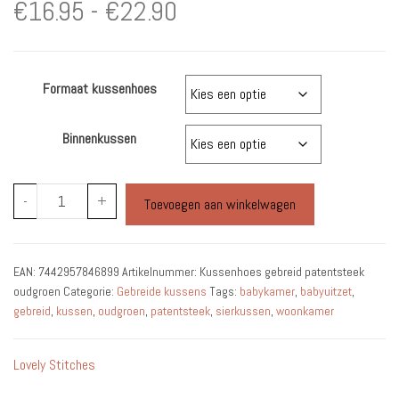
Prijsklasse:
€
16.95
-
€
22.90
€16.95
Formaat kussenhoes
tot
€22.90
Binnenkussen
Kussenhoes
-
+
Toevoegen aan winkelwagen
gebreid
patentsteek
oudgroen
EAN:
7442957846899
Artikelnummer:
Kussenhoes gebreid patentsteek
aantal
oudgroen
Categorie:
Gebreide kussens
Tags:
babykamer
,
babyuitzet
,
gebreid
,
kussen
,
oudgroen
,
patentsteek
,
sierkussen
,
woonkamer
Lovely Stitches