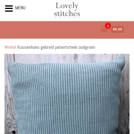
MENU
Ga
0
€0.00
naar
de
inhoud
Winkel
Kussenhoes gebreid patentsteek oudgroen