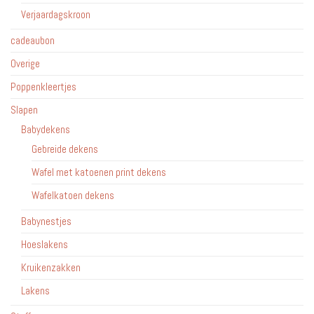
Verjaardagskroon
cadeaubon
Overige
Poppenkleertjes
Slapen
Babydekens
Gebreide dekens
Wafel met katoenen print dekens
Wafelkatoen dekens
Babynestjes
Hoeslakens
Kruikenzakken
Lakens