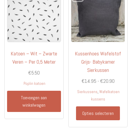
Katoen – Wit – Zwarte
Kussenhoes Wafelstof
Veren – Per 0,5 Meter
Grijs- Babykamer
Sierkussen
€
5.50
Prijsklas
€
14.95
-
€
20.90
Poplin katoen
€14.95
,
Sierkussens
Wafelkatoen
tot
Toevoegen aan
kussens
winkelwagen
€20.90
Dit
Opties selecteren
produc
heeft
meerd