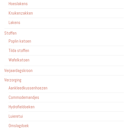
Hoeslakens
Kruikenzakken
Lakens
Stoffen
Poplin katoen
Tilda stoffen
Wafelkatoen
Verjaardagskroon
Verzorging
Aankleedkussenhoezen
Commodemandjes
Hydrofieldoeken
Luieretui
Omslagdoek