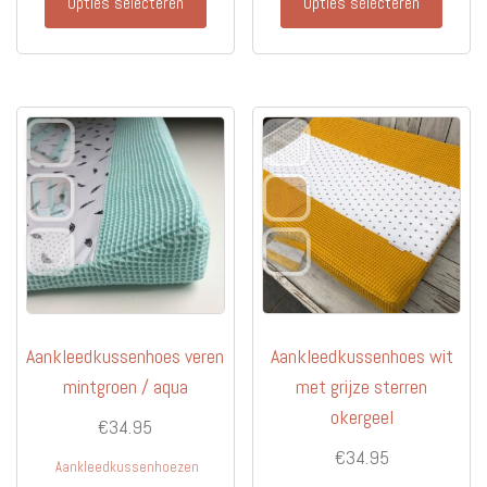
Opties selecteren
Opties selecteren
product
produc
heeft
heeft
meerdere
meerd
variaties.
variati
Deze
Deze
optie
optie
kan
kan
gekozen
gekoz
worden
worde
op
op
de
de
productpagina
produc
Aankleedkussenhoes veren
Aankleedkussenhoes wit
mintgroen / aqua
met grijze sterren
okergeel
€
34.95
€
34.95
Aankleedkussenhoezen