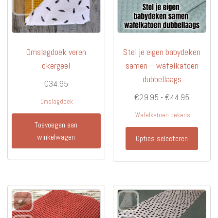
op
de
productpagina
Omslagdoek veren
Stel je eigen babydeken
okergeel
samen – wafelkatoen
dubbellaags
€
34.95
Prijsklas
€
29.95
-
€
44.95
Omslagdoek
€29.95
Wafelkatoen dekens
tot
Toevoegen aan
Dit
winkelwagen
€44.95
Opties selecteren
produc
heeft
meerd
variati
Deze
optie
kan