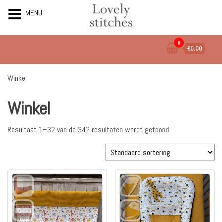
MENU
Ga
0
€0.00
naar
de
inhoud
Winkel
Winkel
Resultaat 1–32 van de 342 resultaten wordt getoond