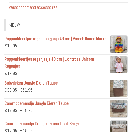
Verschoonmand accessoires
NIEUW
Poppenkleertjes regenboogjasje 43 cm | Verschillende kleuren
€
19.95
Poppenkleertjes regenjasje 43 cm | Lichtroze Unicorn
Regenjas
€
19.95
Babydeken Jungle Dieren Taupe
Prijsklasse:
€
36.95
-
€
51.95
€36.95
Commodemandje Jungle Dieren Taupe
tot
Prijsklasse:
€
17.95
-
€
18.95
€51.95
€17.95
Commodemandje Droogbloemen Licht Beige
tot
Prijsklasse:
€
17.95
-
€
18.95
€18.95