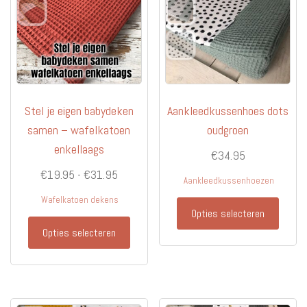
gekoz
worde
op
de
produc
Stel je eigen babydeken
Aankleedkussenhoes dots
samen – wafelkatoen
oudgroen
enkellaags
€
34.95
Prijsklasse:
€
19.95
-
€
31.95
Aankleedkussenhoezen
€19.95
Wafelkatoen dekens
Dit
tot
Opties selecteren
produc
Dit
€31.95
Opties selecteren
heeft
product
meerd
heeft
variati
meerdere
Deze
variaties.
optie
Deze