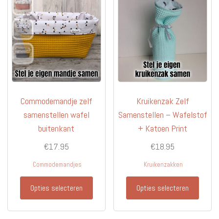
kan
optie
gekozen
kan
worden
gekoz
op
worde
de
op
productpagina
de
produc
Commodemandje zelf
Kruikenzak Zelf
samenstellen wafel
Samenstellen – Wafelstof
buitenkant
+ Katoen Print
€
17.95
€
18.95
Commodemandjes
Kruikenzakken
Dit
Dit
Opties selecteren
Opties selecteren
product
produc
heeft
heeft
meerdere
meerd