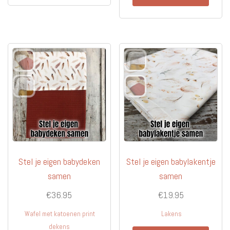
meerdere
heeft
variaties.
meerd
Deze
variati
optie
Deze
kan
optie
gekozen
kan
worden
gekoz
op
worde
de
op
productpagina
de
produc
Stel je eigen babydeken
Stel je eigen babylakentje
samen
samen
€
36.95
€
19.95
Wafel met katoenen print
Lakens
dekens
Dit