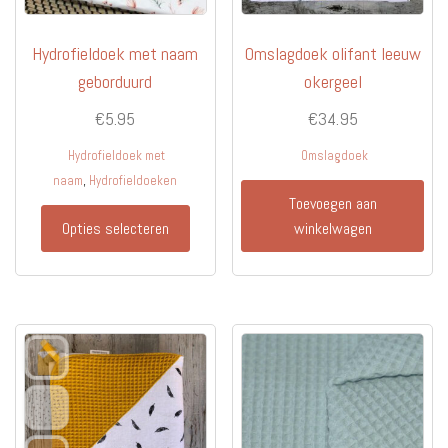
productpagina
Hydrofieldoek met naam
Omslagdoek olifant leeuw
geborduurd
okergeel
€
5.95
€
34.95
Hydrofieldoek met
Omslagdoek
,
naam
Hydrofieldoeken
Toevoegen aan
Dit
Opties selecteren
winkelwagen
product
heeft
meerdere
variaties.
Deze
optie
kan
gekozen
worden