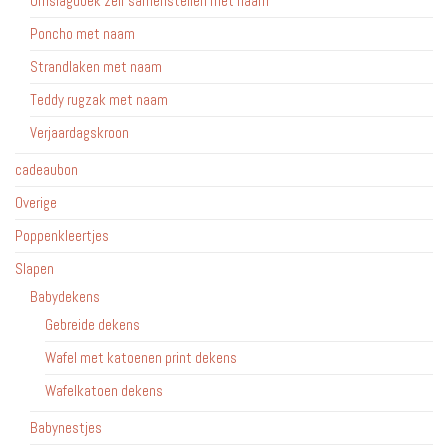
Omslagdoek zelf samenstellen met naam
Poncho met naam
Strandlaken met naam
Teddy rugzak met naam
Verjaardagskroon
cadeaubon
Overige
Poppenkleertjes
Slapen
Babydekens
Gebreide dekens
Wafel met katoenen print dekens
Wafelkatoen dekens
Babynestjes