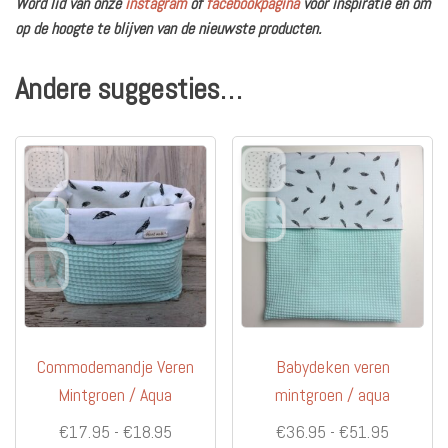
Word lid van onze
instagram
of
facebookpagina
voor inspiratie en om
op de hoogte te blijven van de nieuwste producten.
Andere suggesties…
Commodemandje Veren
Babydeken veren
Mintgroen / Aqua
mintgroen / aqua
Prijsklasse:
Prijsklas
€
17.95
-
€
18.95
€
36.95
-
€
51.95