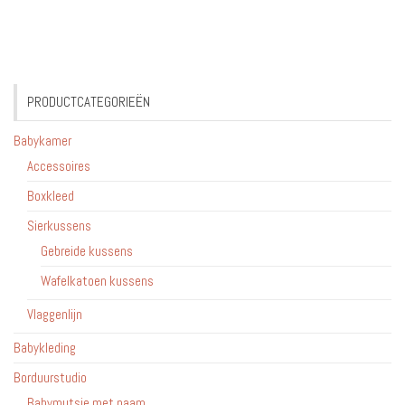
variaties.
Deze
optie
kan
PRODUCTCATEGORIEËN
gekozen
worden
Babykamer
op
Accessoires
de
Boxkleed
productpagina
Sierkussens
Gebreide kussens
Wafelkatoen kussens
Vlaggenlijn
Babykleding
Borduurstudio
Babymutsje met naam