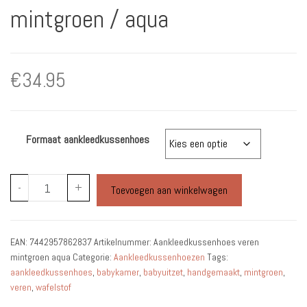
mintgroen / aqua
€
34.95
Formaat aankleedkussenhoes
Aankleedkussenhoes
-
+
Toevoegen aan winkelwagen
veren
mintgroen
/
EAN:
7442957862837
Artikelnummer:
Aankleedkussenhoes veren
aqua
mintgroen aqua
Categorie:
Aankleedkussenhoezen
Tags:
aantal
aankleedkussenhoes
,
babykamer
,
babyuitzet
,
handgemaakt
,
mintgroen
,
veren
,
wafelstof