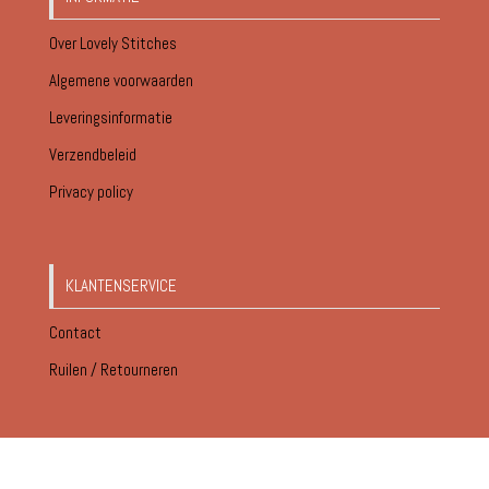
Over Lovely Stitches
Algemene voorwaarden
Leveringsinformatie
Verzendbeleid
Privacy policy
KLANTENSERVICE
Contact
Ruilen / Retourneren
© Lovely Stitches 2026