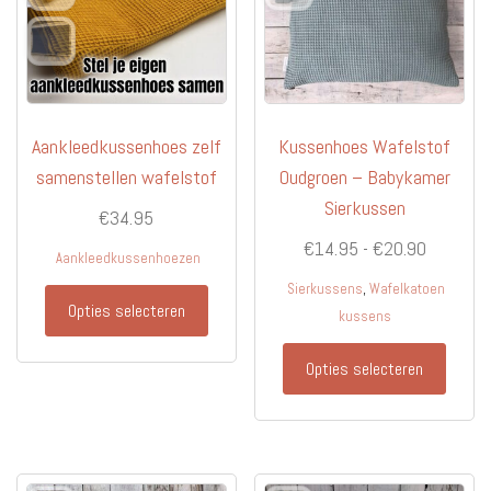
produc
Aankleedkussenhoes zelf
Kussenhoes Wafelstof
samenstellen wafelstof
Oudgroen – Babykamer
Sierkussen
€
34.95
Prijsklas
€
14.95
-
€
20.90
Aankleedkussenhoezen
€14.95
,
Sierkussens
Wafelkatoen
Dit
tot
Opties selecteren
kussens
product
€20.90
heeft
Dit
Opties selecteren
meerdere
produc
variaties.
heeft
Deze
meerd
optie
variati
kan
Deze