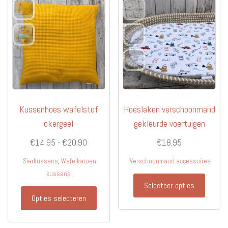
gekozen
optie
worden
kan
op
gekoz
de
worde
productpagina
op
de
produc
Kussenhoes wafelstof
Hoeslaken verschoonmand
okergeel
gekleurde voertuigen
Prijsklasse:
€
14.95
-
€
20.90
€
18.95
€14.95
,
Sierkussens
Wafelkatoen
Verschoonmand accessoires
tot
kussens
€20.90
Selecteer opties
Dit
Opties selecteren
product
heeft
meerdere