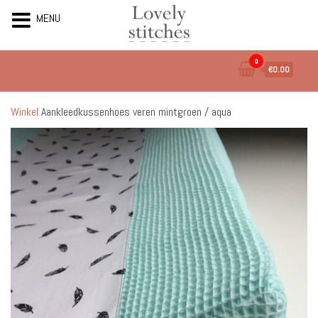
MENU
Ga
0
€0.00
naar
de
inhoud
Winkel
Aankleedkussenhoes veren mintgroen / aqua