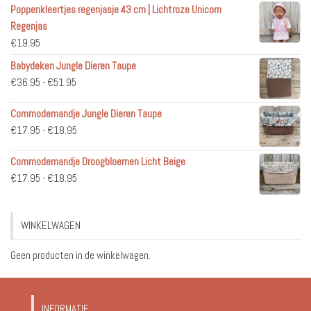
Poppenkleertjes regenjasje 43 cm | Lichtroze Unicorn
Regenjas
€
19.95
Babydeken Jungle Dieren Taupe
Prijsklasse:
€
36.95
-
€
51.95
€36.95
Commodemandje Jungle Dieren Taupe
tot
Prijsklasse:
€
17.95
-
€
18.95
€51.95
€17.95
Commodemandje Droogbloemen Licht Beige
tot
Prijsklasse:
€
17.95
-
€
18.95
€18.95
€17.95
tot
WINKELWAGEN
€18.95
Geen producten in de winkelwagen.
INFORMATIE