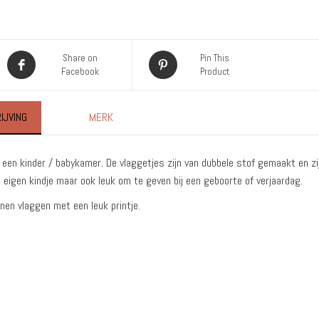
Share on
Pin This
Facebook
Product
IJVING
MERK
n een kinder / babykamer. De vlaggetjes zijn van dubbele stof gemaakt en zi
je eigen kindje maar ook leuk om te geven bij een geboorte of verjaardag.
nen vlaggen met een leuk printje.