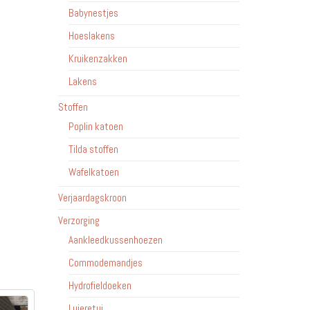
Babynestjes
Hoeslakens
Kruikenzakken
Lakens
Stoffen
Poplin katoen
Tilda stoffen
Wafelkatoen
Verjaardagskroon
Verzorging
Aankleedkussenhoezen
Commodemandjes
Hydrofieldoeken
Luieretui