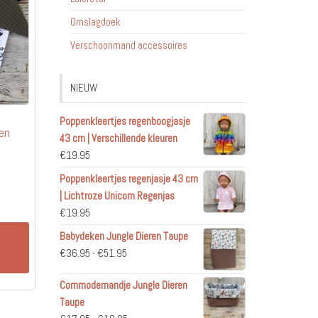
Omslagdoek
Verschoonmand accessoires
NIEUW
Poppenkleertjes regenboogjasje
ren
43 cm | Verschillende kleuren
€
19.95
Poppenkleertjes regenjasje 43 cm
| Lichtroze Unicorn Regenjas
€
19.95
Babydeken Jungle Dieren Taupe
n
Prijsklasse:
€
36.95
-
€
51.95
€36.95
Commodemandje Jungle Dieren
tot
Taupe
€51.95