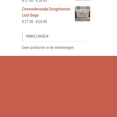
Prijsklasse:
€
17.95
-
€
18.95
€17.95
Commodemandje Droogbloemen
tot
Licht Beige
€18.95
Prijsklasse:
€
17.95
-
€
18.95
€17.95
tot
WINKELWAGEN
€18.95
Geen producten in de winkelwagen.