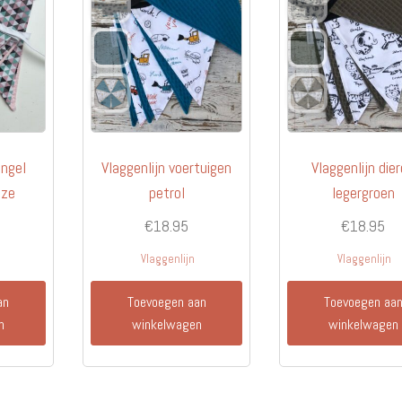
angel
Vlaggenlijn voertuigen
Vlaggenlijn die
oze
petrol
legergroen
€
18.95
€
18.95
Vlaggenlijn
Vlaggenlijn
an
Toevoegen aan
Toevoegen aa
n
winkelwagen
winkelwagen