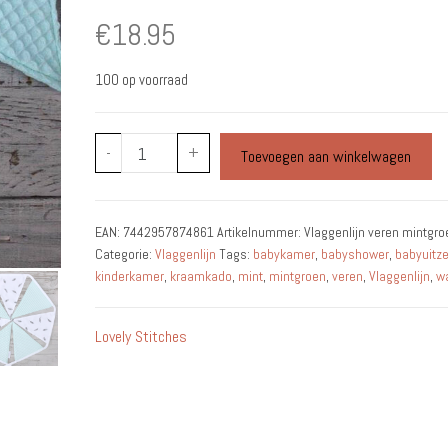
€
18.95
100 op voorraad
Vlaggenlijn
-
+
Toevoegen aan winkelwagen
veren
mintgroen
/
EAN:
7442957874861
Artikelnummer:
Vlaggenlijn veren mintgr
aqua
Categorie:
Vlaggenlijn
Tags:
babykamer
,
babyshower
,
babyuitze
aantal
kinderkamer
,
kraamkado
,
mint
,
mintgroen
,
veren
,
Vlaggenlijn
,
wa
Lovely Stitches