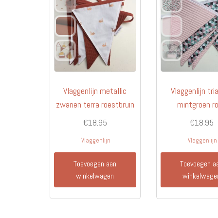
Vlaggenlijn metallic
Vlaggenlijn tri
zwanen terra roestbruin
mintgroen r
€
18.95
€
18.95
Vlaggenlijn
Vlaggenlijn
Toevoegen aan
Toevoegen a
winkelwagen
winkelwage