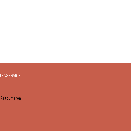
TENSERVICE
t
/ Retourneren