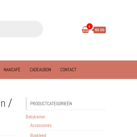
0
€0.00
NAAICAFÉ
CADEAUBON
CONTACT
n /
PRODUCTCATEGORIEËN
Babykamer
Accessoires
Boxkleed