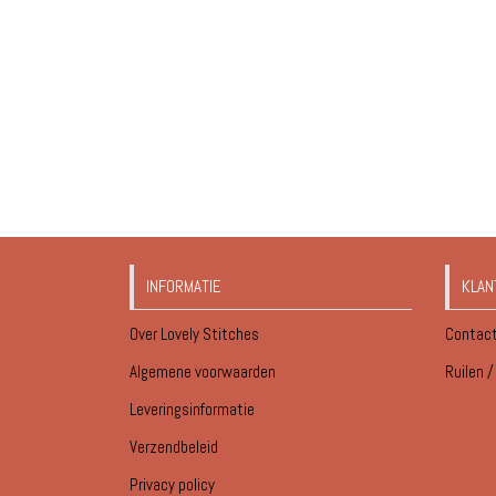
INFORMATIE
KLAN
Over Lovely Stitches
Contac
Algemene voorwaarden
Ruilen 
Leveringsinformatie
Verzendbeleid
Privacy policy