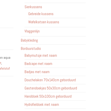
Sierkussens
Gebreide kussens
Wafelkatoen kussens
Vlaggenlijn
Babykleding
Borduurstudio
Babymutsje met naam
oen aqua
t
,
Badcape met naam
felstof
Badjas met naam
Douchelaken 70x140cm geborduurd
Gastendoekjes 50x30cm geborduurd
Handdoek 50x100cm geborduurd
Hydrofieldoek met naam