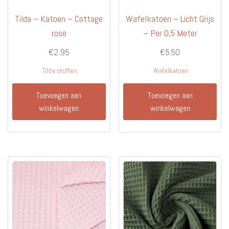
Tilda – Katoen – Cottage
Wafelkatoen – Licht Grijs
rose
– Per 0,5 Meter
€
2.95
€
5.50
Tilda stoffen
Wafelkatoen
Toevoegen aan
Toevoegen aan
winkelwagen
winkelwagen