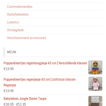
Commodemandjes
Hydrofieldoeken
Luieretui
Omslagdoek
Verschoonmand accessoires
NIEUW
Poppenkleertjes regenboogjasje 43 cm | Verschillende kleuren
€
19.95
Poppenkleertjes regenjasje 43 cm | Lichtroze Unicorn
Regenjas
€
19.95
Babydeken Jungle Dieren Taupe
Prijsklasse:
€
36.95
-
€
51.95