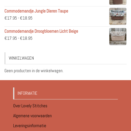
€36.95
Commodemandje Jungle Dieren Taupe
tot
Prijsklasse:
€
17.95
-
€
18.95
€51.95
€17.95
Commodemandje Droogbloemen Licht Beige
tot
Prijsklasse:
€
17.95
-
€
18.95
€18.95
€17.95
tot
WINKELWAGEN
€18.95
Geen producten in de winkelwagen.
INFORMATIE
Over Lovely Stitches
Algemene voorwaarden
Leveringsinformatie