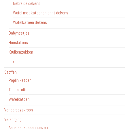
Gebreide dekens
Wafel met katoenen print dekens
Wafelkatoen dekens
Babynestjes
Hoeslakens
Kruikenzakken
Lakens
Stoffen
Poplin katoen
Tilda stoffen
Wafelkatoen
Verjaardagskroon
Verzorging
Aankleedkussenhoezen