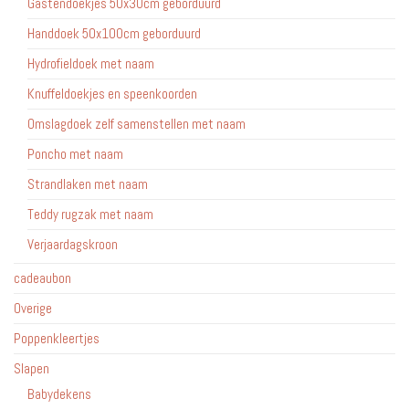
Gastendoekjes 50x30cm geborduurd
Handdoek 50x100cm geborduurd
Hydrofieldoek met naam
Knuffeldoekjes en speenkoorden
Omslagdoek zelf samenstellen met naam
Poncho met naam
Strandlaken met naam
Teddy rugzak met naam
Verjaardagskroon
cadeaubon
Overige
Poppenkleertjes
Slapen
Babydekens