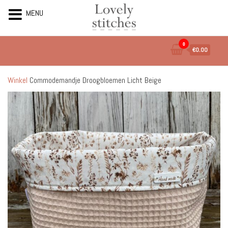
MENU
Ga
0
€0.00
naar
de
inhoud
Winkel
Commodemandje Droogbloemen Licht Beige