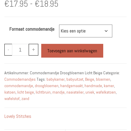
Prijsklasse:
€
17.95
-
€
18.95
€17.95
Formaat commodemandje
tot
€18.95
Commodemandje
-
+
Toevoegen aan winkelwagen
Droogbloemen
Licht
Beige
Artikelnummer:
Commodemandje Droogbloemen Licht Beige
Categorie:
aantal
Commodemandjes
Tags:
babykamer
,
babyuitzet
,
Beige
,
bloemen
,
commodemandje
,
droogbloemen
,
handgemaakt
,
handmade
,
kamer
,
katoen
,
licht beige
,
lichtbruin
,
mandje
,
naaiatelier
,
uniek
,
wafelkatoen
,
wafelstof
,
zand
Lovely Stitches