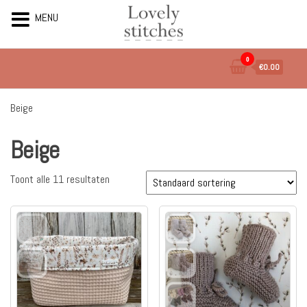
MENU
Ga
0
€0.00
naar
de
inhoud
Beige
Beige
Toont alle 11 resultaten