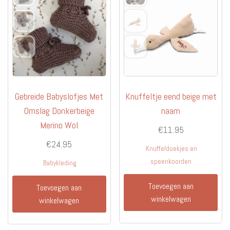
Gebreide Babyslofjes Met
Knuffeltje eend beige met
Omslag Donkerbeige
naam
Merino Wol
€
11.95
€
24.95
Knuffeldoekjes en
speenkoorden
Babykleding
Toevoegen aan
Toevoegen aan
winkelwagen
winkelwagen