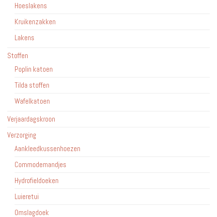
Hoeslakens
Kruikenzakken
Lakens
Stoffen
Poplin katoen
Tilda stoffen
Wafelkatoen
Verjaardagskroon
Verzorging
Aankleedkussenhoezen
Commodemandjes
Hydrofieldoeken
Luieretui
Omslagdoek