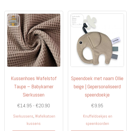
Kussenhoes Wafelstof
Speendoek met naam Ollie
Taupe – Babykamer
beige | Gepersonaliseerd
Sierkussen
speendoekje
Prijsklasse:
€
14.95
-
€
20.90
€
9.95
€14.95
,
Sierkussens
Wafelkatoen
Knuffeldoekjes en
tot
kussens
speenkoorden
€20.90