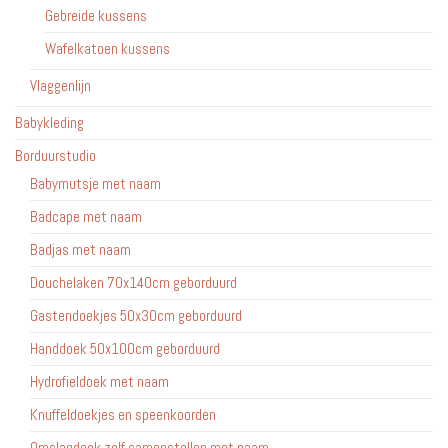
Gebreide kussens
Wafelkatoen kussens
Vlaggenlijn
Babykleding
Borduurstudio
Babymutsje met naam
Badcape met naam
Badjas met naam
Douchelaken 70x140cm geborduurd
Gastendoekjes 50x30cm geborduurd
Handdoek 50x100cm geborduurd
Hydrofieldoek met naam
Knuffeldoekjes en speenkoorden
Omslagdoek zelf samenstellen met naam