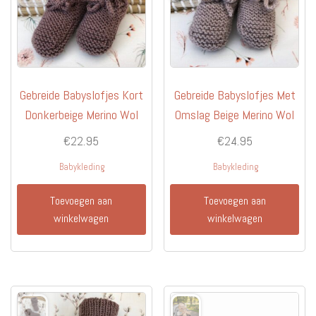
op
de
productpagina
Gebreide Babyslofjes Kort
Gebreide Babyslofjes Met
Donkerbeige Merino Wol
Omslag Beige Merino Wol
€
22.95
€
24.95
Babykleding
Babykleding
Toevoegen aan
Toevoegen aan
winkelwagen
winkelwagen