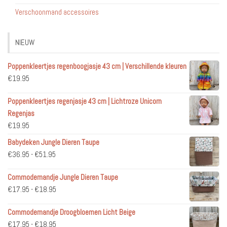
Verschoonmand accessoires
NIEUW
Poppenkleertjes regenboogjasje 43 cm | Verschillende kleuren
€
19.95
Poppenkleertjes regenjasje 43 cm | Lichtroze Unicorn
Regenjas
€
19.95
Babydeken Jungle Dieren Taupe
Prijsklasse:
€
36.95
-
€
51.95
€36.95
Commodemandje Jungle Dieren Taupe
tot
Prijsklasse:
€
17.95
-
€
18.95
€51.95
€17.95
Commodemandje Droogbloemen Licht Beige
tot
Prijsklasse:
€
17.95
-
€
18.95
€18.95