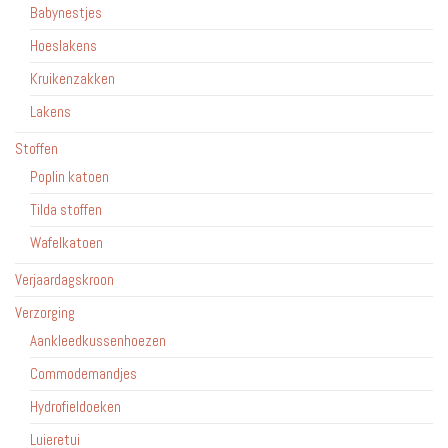
Babynestjes
Hoeslakens
Kruikenzakken
Lakens
Stoffen
Poplin katoen
Tilda stoffen
Wafelkatoen
Verjaardagskroon
Verzorging
Aankleedkussenhoezen
Commodemandjes
Hydrofieldoeken
Luieretui