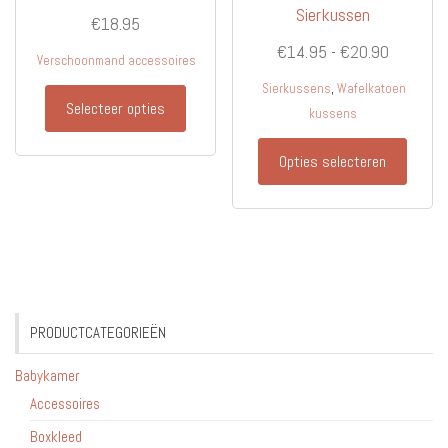
Sierkussen
€
18.95
Prijsklas
€
14.95
-
€
20.90
Verschoonmand accessoires
€14.95
,
Sierkussens
Wafelkatoen
tot
Selecteer opties
kussens
€20.90
Dit
Opties selecteren
produc
heeft
meerd
variati
Deze
optie
kan
PRODUCTCATEGORIEËN
gekoz
worde
Babykamer
op
Accessoires
de
Boxkleed
produc