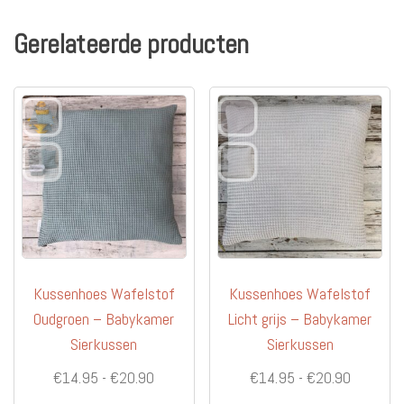
variaties.
Deze
Gerelateerde producten
optie
kan
gekozen
worden
op
de
productpagina
Kussenhoes Wafelstof
Kussenhoes Wafelstof
Oudgroen – Babykamer
Licht grijs – Babykamer
Sierkussen
Sierkussen
Prijsklasse:
Prijsklas
€
14.95
-
€
20.90
€
14.95
-
€
20.90
€14.95
€14.95