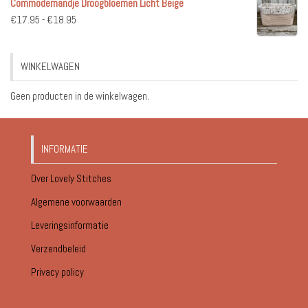
Commodemandje Droogbloemen Licht Beige
tot
Prijsklasse:
€
17.95
-
€
18.95
€18.95
€17.95
tot
WINKELWAGEN
€18.95
Geen producten in de winkelwagen.
INFORMATIE
Over Lovely Stitches
Algemene voorwaarden
Leveringsinformatie
Verzendbeleid
Privacy policy