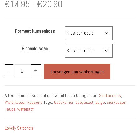
Prijsklasse:
€
14.95
-
€
20.90
€14.95
Formaat kussenhoes
tot
€20.90
Binnenkussen
Kussenhoes
-
+
Toevoegen aan winkelwagen
Wafelstof
Taupe
-
Artikelnummer:
Kussenhoes wafel taupe
Categorieën:
Sierkussens
,
Babykamer
Wafelkatoen kussens
Tags:
babykamer
,
babyuitzet
,
Beige
,
sierkussen
,
Sierkussen
Taupe
,
wafelstof
aantal
Lovely Stitches