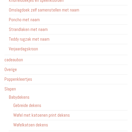
Knuffeldoekjes en speenkoorden
Omslagdoek zelf samenstellen met naam
Poncho met naam
Strandlaken met naam
Teddy rugzak met naam
Verjaardagskroon
cadeaubon
Overige
Poppenkleertjes
Slapen
Babydekens
Gebreide dekens
Wafel met katoenen print dekens
Wafelkatoen dekens