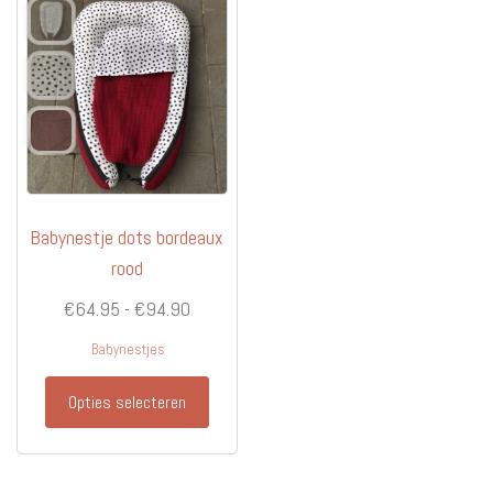
Babynestje dots bordeaux
rood
Prijsklasse:
€
64.95
-
€
94.90
€64.95
Babynestjes
tot
Dit
€94.90
Opties selecteren
product
heeft
meerdere