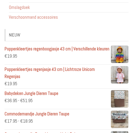
Omslagdoek
Verschoonmand accessoires
NIEUW
Poppenkleertjes regenboogjasje 43 cm | Verschillende kleuren
€
19.95
Poppenkleertjes regenjasje 43 cm | Lichtroze Unicorn
Regenjas
€
19.95
Babydeken Jungle Dieren Taupe
Prijsklasse:
€
36.95
-
€
51.95
€36.95
Commodemandje Jungle Dieren Taupe
tot
Prijsklasse:
€
17.95
-
€
18.95
€51.95
€17.95