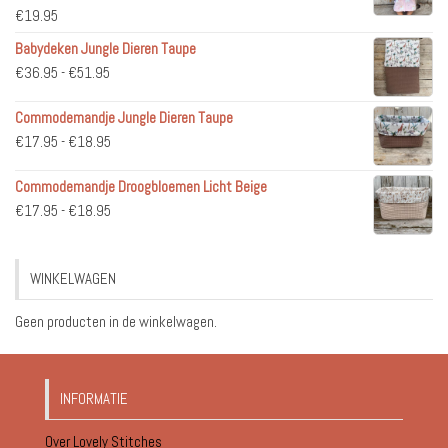
€
19.95
Babydeken Jungle Dieren Taupe
Prijsklasse:
€
36.95
-
€
51.95
€36.95
Commodemandje Jungle Dieren Taupe
tot
Prijsklasse:
€
17.95
-
€
18.95
€51.95
€17.95
Commodemandje Droogbloemen Licht Beige
tot
Prijsklasse:
€
17.95
-
€
18.95
€18.95
€17.95
tot
WINKELWAGEN
€18.95
Geen producten in de winkelwagen.
INFORMATIE
Over Lovely Stitches