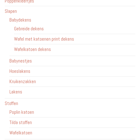
Poppenkleertjes
Slapen
Babydekens
Gebreide dekens
Wafel met katoenen print dekens
Wafelkatoen dekens
Babynestjes
Hoeslakens
Kruikenzakken
Lakens
Stoffen
Poplin katoen
Tilda stoffen
Wafelkatoen