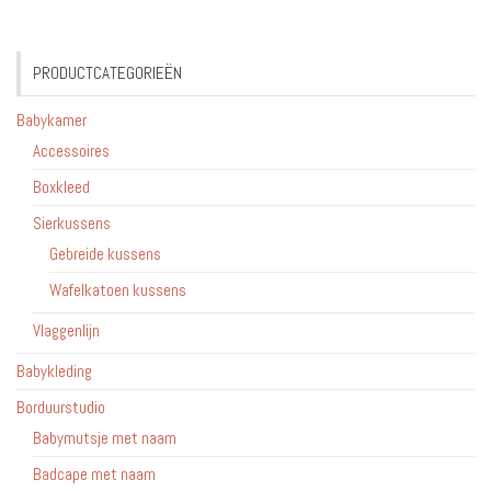
optie
kan
gekozen
PRODUCTCATEGORIEËN
worden
op
Babykamer
de
Accessoires
productpagina
Boxkleed
Sierkussens
Gebreide kussens
Wafelkatoen kussens
Vlaggenlijn
Babykleding
Borduurstudio
Babymutsje met naam
Badcape met naam