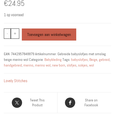
€
24.95
1 op voorraad
Gebreide
-
+
Toevoegen aan winkelwagen
Babyslofjes
Met
Omslag
EAN:
7442957848879
Artikelnummer:
Gebreide babyslofjes met omslag
Beige
beige merino wol
Categorie:
Babykleding
Tags:
babyslofjes
,
Beige
,
gebreid
,
Merino
handgebreid
,
merino
,
merino wol
,
new born
,
slofjes
,
sokjes
,
wol
Wol
aantal
Lovely Stitches
Tweet This
Share on
Product
Facebook