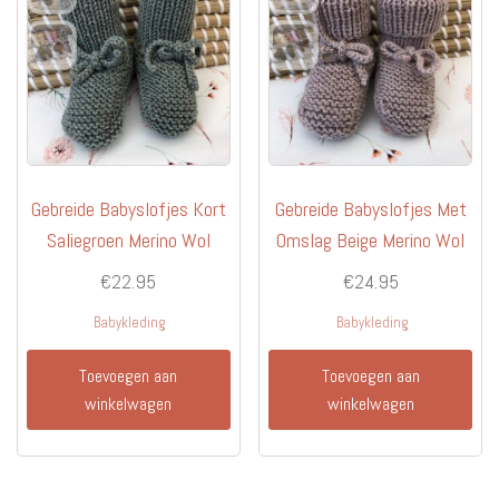
Gebreide Babyslofjes Kort
Gebreide Babyslofjes Met
Saliegroen Merino Wol
Omslag Beige Merino Wol
€
22.95
€
24.95
Babykleding
Babykleding
Toevoegen aan
Toevoegen aan
winkelwagen
winkelwagen