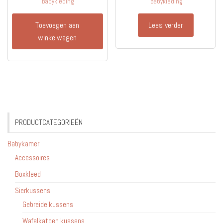
Babykleding
Babykleding
Toevoegen aan
Lees verder
winkelwagen
PRODUCTCATEGORIEËN
Babykamer
Accessoires
Boxkleed
Sierkussens
Gebreide kussens
Wafelkatoen kussens