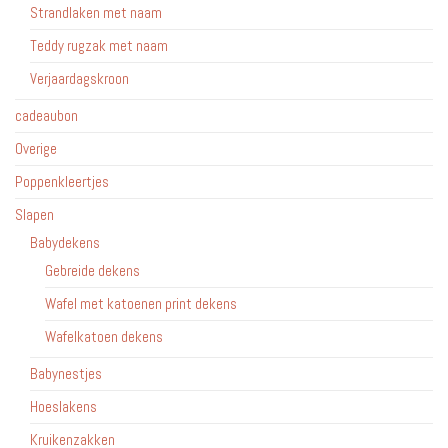
Strandlaken met naam
Teddy rugzak met naam
Verjaardagskroon
cadeaubon
Overige
Poppenkleertjes
Slapen
Babydekens
Gebreide dekens
Wafel met katoenen print dekens
Wafelkatoen dekens
Babynestjes
Hoeslakens
Kruikenzakken