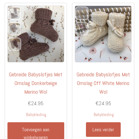
Gebreide Babyslofjes Met
Gebreide Babyslofjes Met
Omslag Donkerbeige
Omslag Off White Merino
Merino Wol
Wol
€
24.95
€
24.95
Babykleding
Babykleding
Toevoegen aan
Lees verder
winkelwagen