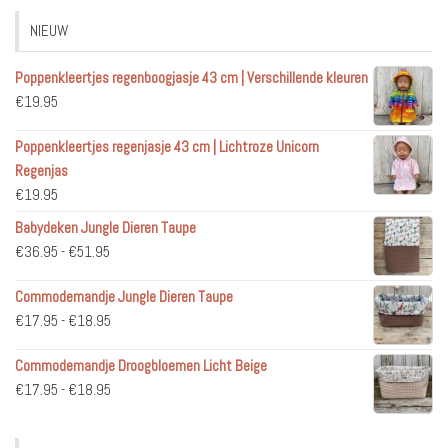
NIEUW
Poppenkleertjes regenboogjasje 43 cm | Verschillende kleuren
€
19.95
Poppenkleertjes regenjasje 43 cm | Lichtroze Unicorn
Regenjas
€
19.95
Babydeken Jungle Dieren Taupe
Prijsklasse:
€
36.95
-
€
51.95
€36.95
Commodemandje Jungle Dieren Taupe
tot
Prijsklasse:
€
17.95
-
€
18.95
€51.95
€17.95
Commodemandje Droogbloemen Licht Beige
tot
Prijsklasse:
€
17.95
-
€
18.95
€18.95
€17.95
tot