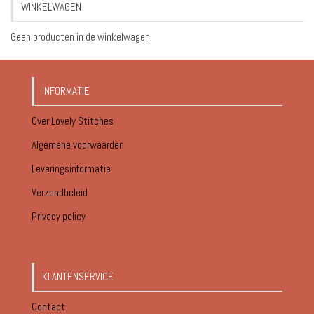
WINKELWAGEN
€18.95
Geen producten in de winkelwagen.
INFORMATIE
Over Lovely Stitches
Algemene voorwaarden
Leveringsinformatie
Verzendbeleid
Privacy policy
KLANTENSERVICE
Contact