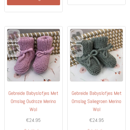
Gebreide Babyslofjes Met
Gebreide Babyslofjes Met
Omslag Oudroze Merino
Omslag Saliegroen Merino
Wol
Wol
€
24.95
€
24.95