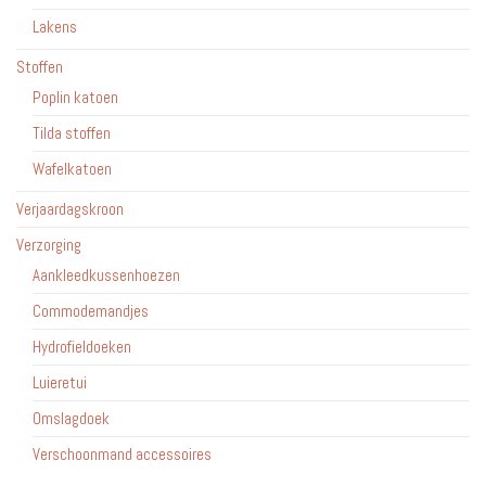
Lakens
Stoffen
Poplin katoen
Tilda stoffen
Wafelkatoen
Verjaardagskroon
Verzorging
Aankleedkussenhoezen
Commodemandjes
Hydrofieldoeken
Luieretui
Omslagdoek
Verschoonmand accessoires