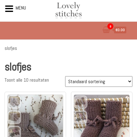
MENU
Ga
0
€0.00
naar
de
inhoud
slofjes
slofjes
Toont alle 10 resultaten