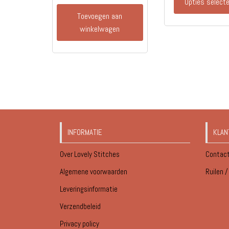
Opties select
Toevoegen aan
winkelwagen
INFORMATIE
KLAN
Over Lovely Stitches
Contac
Algemene voorwaarden
Ruilen 
Leveringsinformatie
Verzendbeleid
Privacy policy