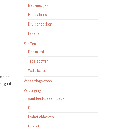
Babynestjes
Hoeslakens
Kruikenzakken
Lakens
Stoffen
Poplin katoen
Tilda stoffen
Wafelkatoen
iseren
Verjaardagskroon
tig uit.
Verzorging
Aankleedkussenhoezen
Commodemandjes
Hydrofieldoeken
Luieretui