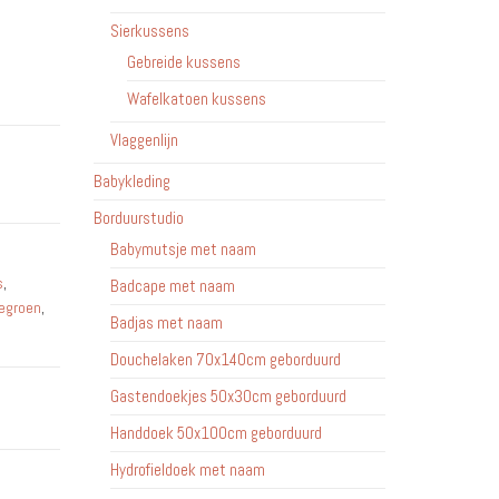
Sierkussens
Gebreide kussens
Wafelkatoen kussens
Vlaggenlijn
Babykleding
Borduurstudio
Babymutsje met naam
s
,
Badcape met naam
iegroen
,
Badjas met naam
Douchelaken 70x140cm geborduurd
Gastendoekjes 50x30cm geborduurd
Handdoek 50x100cm geborduurd
Hydrofieldoek met naam