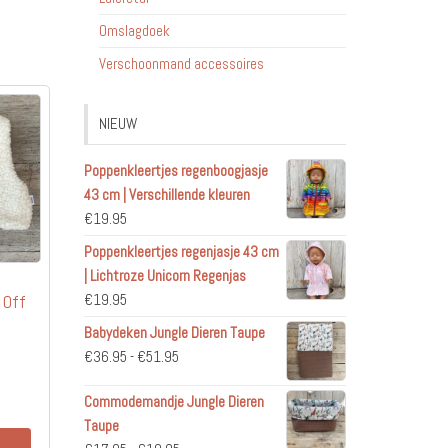
Omslagdoek
Verschoonmand accessoires
NIEUW
Poppenkleertjes regenboogjasje
43 cm | Verschillende kleuren
€
19.95
Poppenkleertjes regenjasje 43 cm
| Lichtroze Unicorn Regenjas
 Off
€
19.95
Babydeken Jungle Dieren Taupe
Prijsklasse:
€
36.95
-
€
51.95
€36.95
Commodemandje Jungle Dieren
tot
Taupe
€51.95
Dit