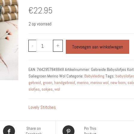
€
22.95
2 op voorraad
Gebreide
-
+
Toevoegen aan winkelwagen
Babyslofjes
Kort
Saliegroen
EAN:
7442957848848
Artikelnummer:
Gebreide Babyslofjes Kort
Merino
Saliegroen Merino Wol
Categorie:
Babykleding
Tags:
babyslofje
Wol
gebreid
,
groen
,
handgebreid
,
merino
,
merino wol
,
new born
,
sal
aantal
slofjes
,
sokjes
,
wol
Lovely Stitches
Share on
Pin This