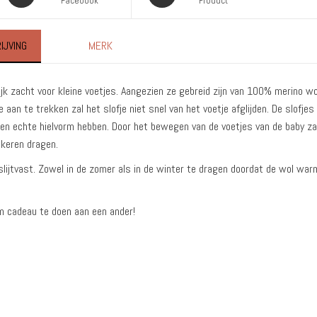
Facebook
Product
IJVING
MERK
ijk zacht voor kleine voetjes. Aangezien ze gebreid zijn van 100% merino wol
an te trekken zal het slofje niet snel van het voetje afglijden. De slofjes
een echte hielvorm hebben. Door het bewegen van de voetjes van de baby zal
 keren dragen.
slijtvast. Zowel in de zomer als in de winter te dragen doordat de wol war
om cadeau te doen aan een ander!