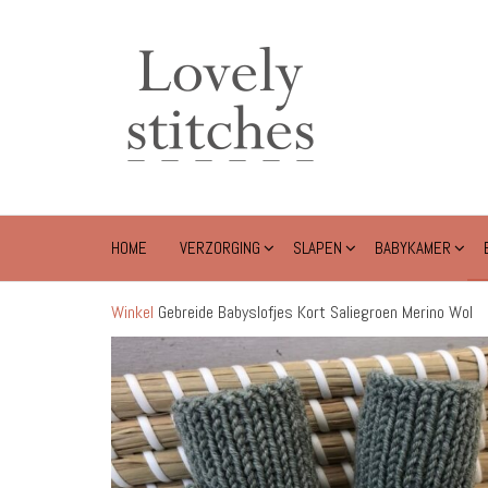
Ga
naar
Lovely
de
Stitches
inhoud
HOME
VERZORGING
SLAPEN
BABYKAMER
Winkel
Gebreide Babyslofjes Kort Saliegroen Merino Wol