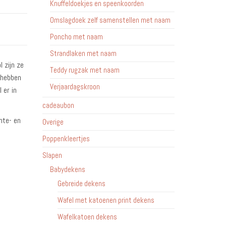
Knuffeldoekjes en speenkoorden
Omslagdoek zelf samenstellen met naam
Poncho met naam
Strandlaken met naam
 zijn ze
Teddy rugzak met naam
 hebben
Verjaardagskroon
 er in
cadeaubon
mte- en
Overige
Poppenkleertjes
Slapen
Babydekens
Gebreide dekens
Wafel met katoenen print dekens
Wafelkatoen dekens