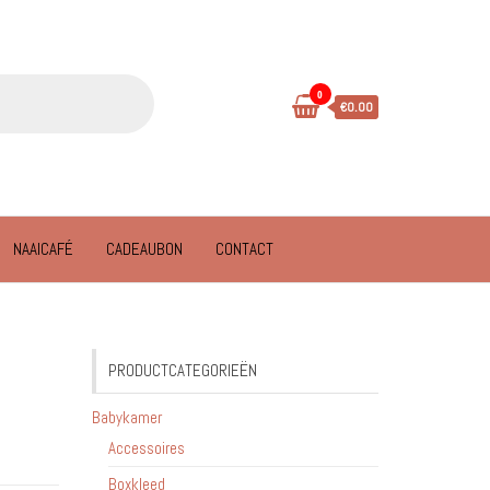
0
€0.00
NAAICAFÉ
CADEAUBON
CONTACT
PRODUCTCATEGORIEËN
Babykamer
Accessoires
Boxkleed