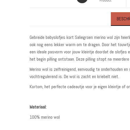
Product
BESCHR
Gebreide babyslofjes kort Saliegroen merino wol zijn heerl
ook nog eens lekker warm om te dragen. Door het touwtje a
een ideale pasvorm voor jouw kleintje doordat de slofjes 
het begin pilling ontstaan. Deze pilling stopt na meerdere
Merino wol is zelfreinigend, eenvoudig te onderhouden en 
vochtregulerend is. De wol is zacht en kriebelt niet.
Kortom, het perfecte cadeautje voor je eigen kleintje of 
Materiaal:
100% merino wol