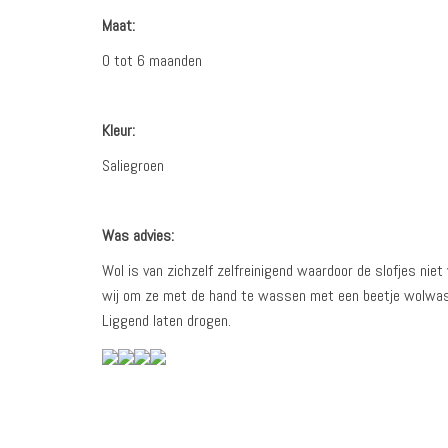
Maat:
0 tot 6 maanden
Kleur:
Saliegroen
Was advies:
Wol is van zichzelf zelfreinigend waardoor de slofjes n
wij om ze met de hand te wassen met een beetje wolwasmid
Liggend laten drogen.