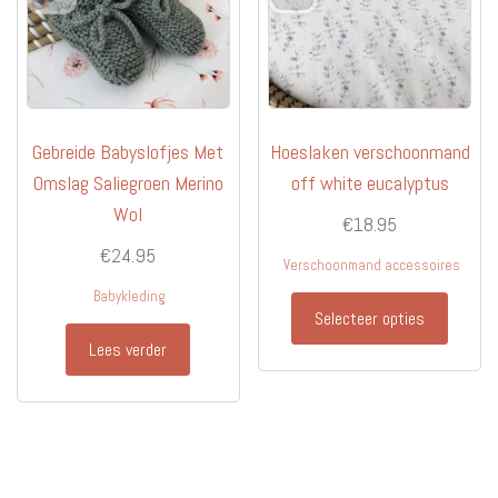
worden
op
de
productpagina
Gebreide Babyslofjes Met
Hoeslaken verschoonmand
Omslag Saliegroen Merino
off white eucalyptus
Wol
€
18.95
€
24.95
Verschoonmand accessoires
Babykleding
Selecteer opties
Lees verder