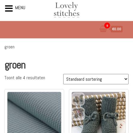
MENU
Ga
0
€0.00
naar
de
inhoud
groen
groen
Toont alle 4 resultaten