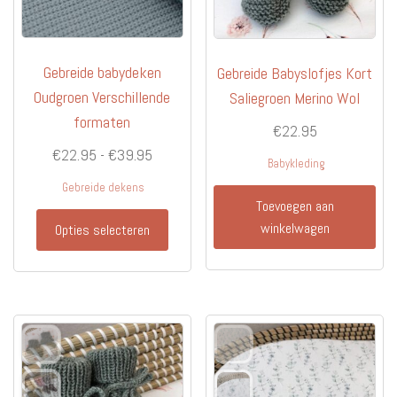
Gebreide babydeken
Gebreide Babyslofjes Kort
Oudgroen Verschillende
Saliegroen Merino Wol
formaten
€
22.95
Prijsklasse:
€
22.95
-
€
39.95
Babykleding
€22.95
Gebreide dekens
tot
Toevoegen aan
Dit
€39.95
winkelwagen
Opties selecteren
product
heeft
meerdere
variaties.
Deze
optie
kan
gekozen