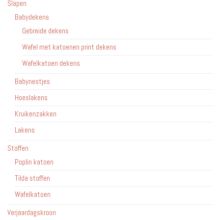
Slapen
Babydekens
Gebreide dekens
Wafel met katoenen print dekens
Wafelkatoen dekens
Babynestjes
Hoeslakens
Kruikenzakken
Lakens
Stoffen
Poplin katoen
Tilda stoffen
Wafelkatoen
Verjaardagskroon