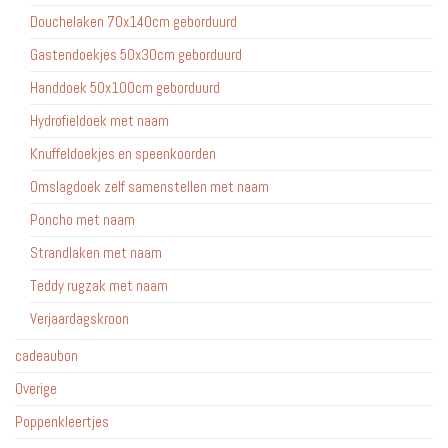
Douchelaken 70x140cm geborduurd
Gastendoekjes 50x30cm geborduurd
Handdoek 50x100cm geborduurd
Hydrofieldoek met naam
Knuffeldoekjes en speenkoorden
Omslagdoek zelf samenstellen met naam
Poncho met naam
Strandlaken met naam
Teddy rugzak met naam
Verjaardagskroon
cadeaubon
Overige
Poppenkleertjes