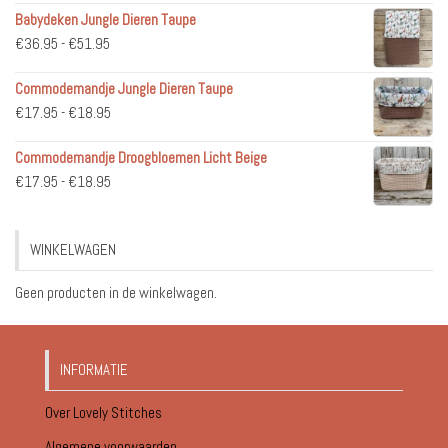
Babydeken Jungle Dieren Taupe
Prijsklasse:
€
36.95
-
€
51.95
€36.95
Commodemandje Jungle Dieren Taupe
tot
Prijsklasse:
€
17.95
-
€
18.95
€51.95
€17.95
Commodemandje Droogbloemen Licht Beige
tot
Prijsklasse:
€
17.95
-
€
18.95
€18.95
€17.95
tot
WINKELWAGEN
€18.95
Geen producten in de winkelwagen.
INFORMATIE
Over Lovely Stitches
Algemene voorwaarden