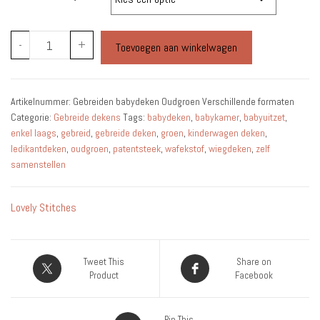
tot
€39.95
Gebreide
-
+
Toevoegen aan winkelwagen
babydeken
Oudgroen
Verschillende
Artikelnummer:
Gebreiden babydeken Oudgroen Verschillende formaten
formaten
Categorie:
Gebreide dekens
Tags:
babydeken
,
babykamer
,
babyuitzet
,
aantal
enkel laags
,
gebreid
,
gebreide deken
,
groen
,
kinderwagen deken
,
ledikantdeken
,
oudgroen
,
patentsteek
,
wafekstof
,
wiegdeken
,
zelf
samenstellen
Lovely Stitches
Tweet This
Share on
Product
Facebook
Pin This