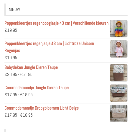
NIEUW
Poppenkleertjes regenboogjasje 43 cm | Verschillende kleuren
€
19.95
Poppenkleertjes regenjasje 43 cm | Lichtroze Unicorn
Regenjas
€
19.95
Babydeken Jungle Dieren Taupe
Prijsklasse:
€
36.95
-
€
51.95
€36.95
Commodemandje Jungle Dieren Taupe
tot
Prijsklasse:
€
17.95
-
€
18.95
€51.95
€17.95
Commodemandje Droogbloemen Licht Beige
tot
Prijsklasse:
€
17.95
-
€
18.95
€18.95
€17.95
tot