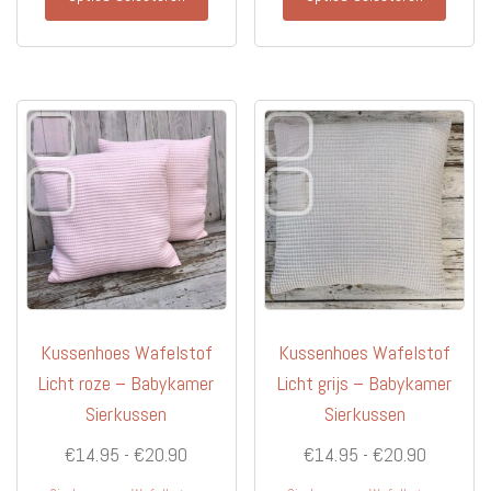
product
produc
heeft
heeft
meerdere
meerd
variaties.
variati
Deze
Deze
optie
optie
kan
kan
gekozen
gekoz
worden
worde
op
op
de
de
productpagina
produc
Kussenhoes Wafelstof
Kussenhoes Wafelstof
Licht roze – Babykamer
Licht grijs – Babykamer
Sierkussen
Sierkussen
Prijsklasse:
Prijsklas
€
14.95
-
€
20.90
€
14.95
-
€
20.90
€14.95
€14.95