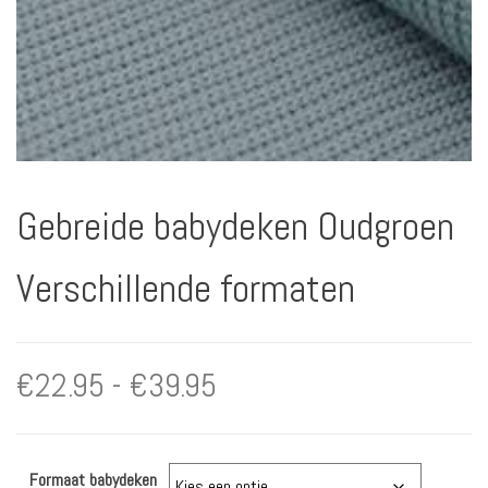
Gebreide babydeken Oudgroen
Verschillende formaten
Prijsklasse:
€
22.95
-
€
39.95
€22.95
Formaat babydeken