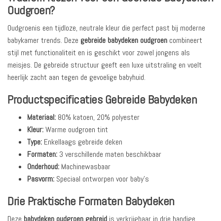
Oudgroen?
Oudgroenis een tijdloze, neutrale kleur die perfect past bij moderne
babykamer trends. Deze
gebreide babydeken oudgroen
combineert
stijl met functionaliteit en is geschikt voor zowel jongens als
meisjes. De gebreide structuur geeft een luxe uitstraling en voelt
heerlijk zacht aan tegen de gevoelige babyhuid.
Productspecificaties Gebreide Babydeken
Materiaal:
80% katoen, 20% polyester
Kleur:
Warme oudgroen tint
Type:
Enkellaags gebreide deken
Formaten:
3 verschillende maten beschikbaar
Onderhoud:
Machinewasbaar
Pasvorm:
Speciaal ontworpen voor baby’s
Drie Praktische Formaten Babydeken
Deze
babydeken oudgroen gebreid
is verkrijgbaar in drie handige