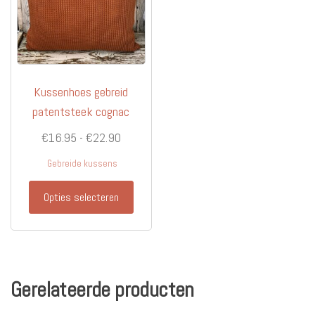
Kussenhoes gebreid
patentsteek cognac
Prijsklasse:
€
16.95
-
€
22.90
€16.95
Gebreide kussens
tot
Dit
€22.90
Opties selecteren
product
heeft
meerdere
variaties.
Deze
Gerelateerde producten
optie
kan