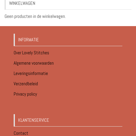
WINKELWAGEN
€18.95
Geen producten in de winkelwagen.
INFORMATIE
Over Lovely Stitches
Algemene voorwaarden
Leveringsinformatie
Verzendbeleid
Privacy policy
KLANTENSERVICE
Contact