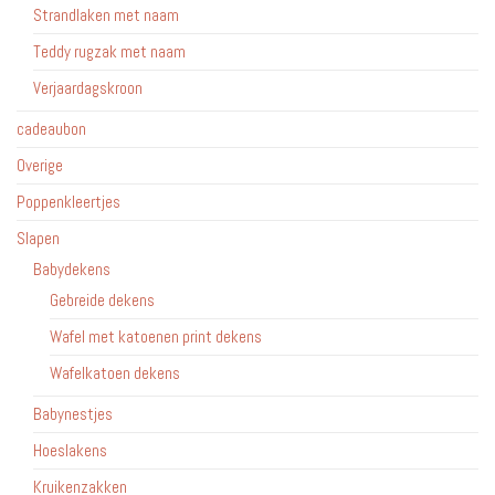
Strandlaken met naam
Teddy rugzak met naam
Verjaardagskroon
cadeaubon
Overige
Poppenkleertjes
Slapen
Babydekens
Gebreide dekens
Wafel met katoenen print dekens
Wafelkatoen dekens
Babynestjes
Hoeslakens
Kruikenzakken