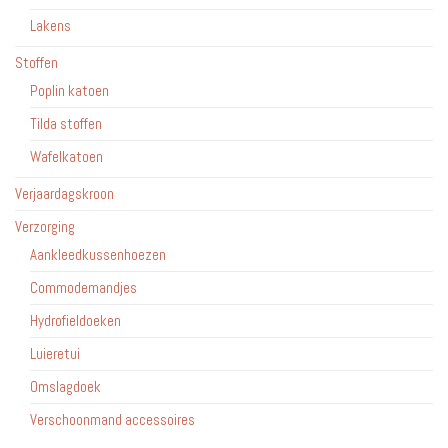
Lakens
Stoffen
Poplin katoen
Tilda stoffen
Wafelkatoen
Verjaardagskroon
Verzorging
Aankleedkussenhoezen
Commodemandjes
Hydrofieldoeken
Luieretui
Omslagdoek
Verschoonmand accessoires