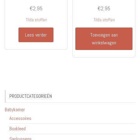
€
2.95
€
2.95
Tilda stoffen
Tilda stoffen
Lees verder
Toevoegen aan
winkelwagen
PRODUCTCATEGORIEËN
Babykamer
Accessoires
Boxkleed
Sierkussens