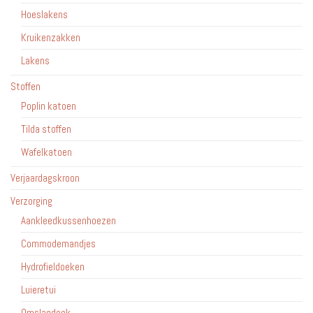
Hoeslakens
Kruikenzakken
Lakens
Stoffen
Poplin katoen
Tilda stoffen
Wafelkatoen
Verjaardagskroon
Verzorging
Aankleedkussenhoezen
Commodemandjes
Hydrofieldoeken
Luieretui
Omslagdoek