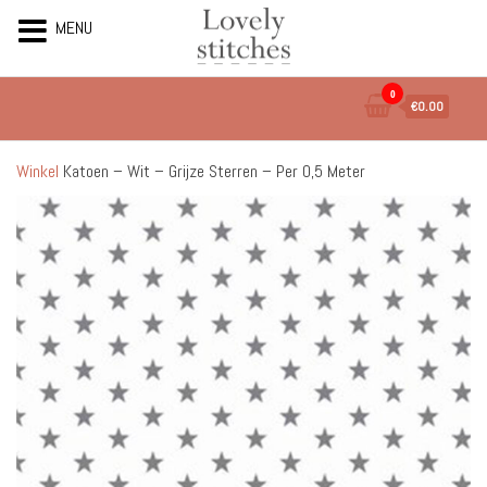
MENU
Ga
0
€0.00
naar
de
inhoud
Winkel
Katoen – Wit – Grijze Sterren – Per 0,5 Meter