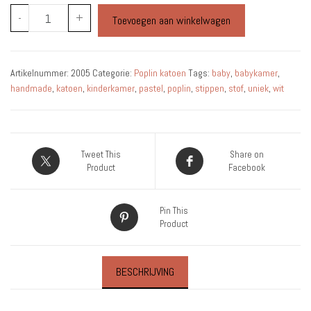
Katoen
-
+
Toevoegen aan winkelwagen
-
Wit
-
Artikelnummer:
2005
Categorie:
Poplin katoen
Tags:
baby
,
babykamer
,
Grijze
handmade
,
katoen
,
kinderkamer
,
pastel
,
poplin
,
stippen
,
stof
,
uniek
,
wit
Sterren
-
Per
0,5
Tweet This
Share on
Meter
Product
Facebook
aantal
Pin This
Product
BESCHRIJVING