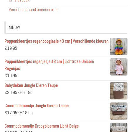
Verschoonmand accessoires
NIEUW
Poppenkleertjes regenboogjasje 43 cm | Verschillende kleuren
€
19.95
Poppenkleertjes regenjasje 43 cm | Lichtroze Unicorn
Regenjas
€
19.95
Babydeken Jungle Dieren Taupe
Prijsklasse:
€
36.95
-
€
51.95
€36.95
Commodemandje Jungle Dieren Taupe
tot
Prijsklasse:
€
17.95
-
€
18.95
€51.95
€17.95
Commodemandje Droogbloemen Licht Beige
tot