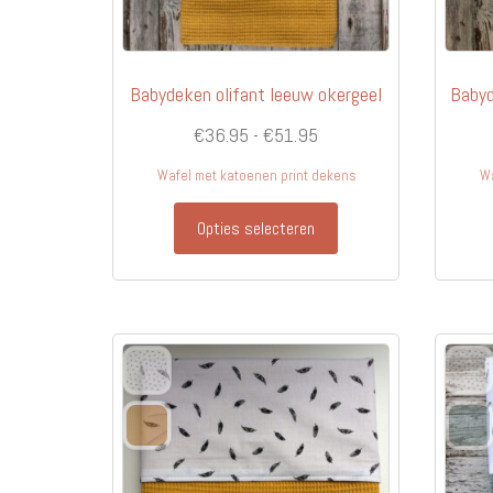
Babydeken olifant leeuw okergeel
Babyd
Prijsklasse:
€
36.95
-
€
51.95
€36.95
Wafel met katoenen print dekens
Wa
tot
Dit
€51.95
Opties selecteren
product
heeft
meerdere
variaties.
Deze
optie
kan
gekozen
worden
op