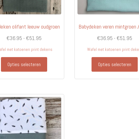
eken olifant leeuw oudgroen
Babydeken veren mintgroen 
Prijsklasse:
Pri
€
36.95
-
€
51.95
€
36.95
-
€
51.95
€36.95
€3
fel met katoenen print dekens
Wafel met katoenen print dek
tot
tot
Dit
€51.95
€5
Opties selecteren
Opties selecteren
product
heeft
meerdere
variaties.
Deze
optie
kan
gekozen
worden
op