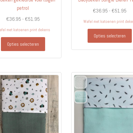
petrol
Pri
€
36.95
-
€
51.95
Prijsklasse:
€3
€
36.95
-
€
51.95
Wafel met katoenen print dek
€36.95
tot
fel met katoenen print dekens
tot
€5
Opties selecteren
Dit
€51.95
Opties selecteren
product
heeft
meerdere
variaties.
Deze
optie
kan
gekozen
worden
op
de
productpagina