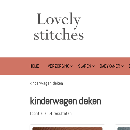
Ga
naar
Lovely
de
Stitches
inhoud
HOME
VERZORGING
SLAPEN
BABYKAMER
kinderwagen deken
kinderwagen deken
Toont alle 14 resultaten