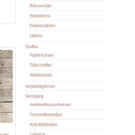
Dit
Babynestjes
1.95
product
Hoeslakens
heeft
Kruikenzakken
meerdere
variaties.
Lakens
Deze
Stoffen
optie
Poplin katoen
kan
gekozen
Tilda stoffen
worden
Wafelkatoen
op
Verjaardagskroon
de
productpagina
Verzorging
Aankleedkussenhoezen
Commodemandjes
Hydrofieldoeken
aupe
Luieretui