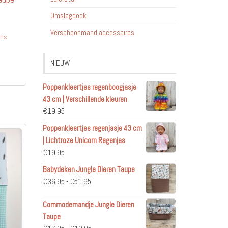
Omslagdoek
jsklasse:
6.95
Verschoonmand accessoires
ens
Dit
1.95
NIEUW
product
heeft
Poppenkleertjes regenboogjasje
meerdere
43 cm | Verschillende kleuren
variaties.
€
19.95
Deze
Poppenkleertjes regenjasje 43 cm
optie
| Lichtroze Unicorn Regenjas
kan
€
19.95
gekozen
worden
Babydeken Jungle Dieren Taupe
op
Prijsklasse:
€
36.95
-
€
51.95
de
€36.95
Commodemandje Jungle Dieren
productpagina
tot
Taupe
€51.95