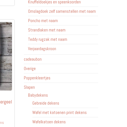
heeft
Knuffeldoekjes en speenkoorden
meerdere
Omslagdoek zelf samenstellen met naam
variaties.
Poncho met naam
Deze
optie
Strandlaken met naam
kan
Teddy rugzak met naam
gekozen
Verjaardagskroon
worden
op
cadeaubon
de
Overige
productpagina
Poppenkleertjes
Slapen
Babydekens
ergeel
Gebreide dekens
jsklasse:
Wafel met katoenen print dekens
6.95
Wafelkatoen dekens
ens