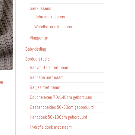
Sierkussens
Gebreide kussens
Wafelkatoen kussens
Vlaggenlijn
Babykleding
Borduurstudio
Babymutsje met naam
Badcape met naam
pe
Badjas met naam
Douchelaken 70x140cm geborduurd
jsklasse:
Gastendoekjes 50x30cm geborduurd
2.95
Handdoek 50x100cm geborduurd
Dit
9.95
Hydrofieldoek met naam
product