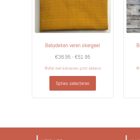
de
productpagina
Babydeken veren okergeel
B
Prijsklasse:
€
36.95
-
€
51.95
€36.95
Wafel met katoenen print dekens
Wa
tot
Dit
€51.95
Opties selecteren
product
heeft
meerdere
variaties.
Deze
optie
kan