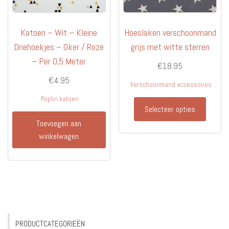
produc
Katoen – Wit – Kleine
Hoeslaken verschoonmand
Driehoekjes – Oker / Roze
grijs met witte sterren
– Per 0,5 Meter
€
18.95
€
4.95
Verschoonmand accessoires
Poplin katoen
Selecteer opties
Toevoegen aan
winkelwagen
PRODUCTCATEGORIEËN