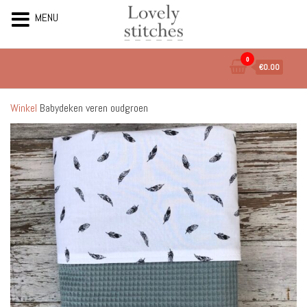
MENU
Ga
0
€0.00
naar
de
inhoud
Winkel
Babydeken veren oudgroen