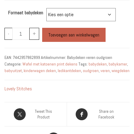
€36.95
Formaat babydeken
tot
€51.95
Babydeken
-
+
Toevoegen aan winkelwagen
veren
oudgroen
aantal
EAN:
7442957862899
Artikelnummer:
Babydeken veren oudgroen
Categorie:
Wafel met katoenen print dekens
Tags:
babydeken
,
babykamer
,
babyuitzet
,
kinderwagen deken
,
ledikantdeken
,
oudgroen
,
veren
,
wiegdeken
Lovely Stitches
Tweet This
Share on
Product
Facebook