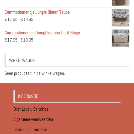
€36.95
Commodemandje Jungle Dieren Taupe
tot
Prijsklasse:
€
17.95
-
€
18.95
€51.95
€17.95
Commodemandje Droogbloemen Licht Beige
tot
Prijsklasse:
€
17.95
-
€
18.95
€18.95
€17.95
tot
WINKELWAGEN
€18.95
Geen producten in de winkelwagen.
INFORMATIE
Over Lovely Stitches
Algemene voorwaarden
Leveringsinformatie