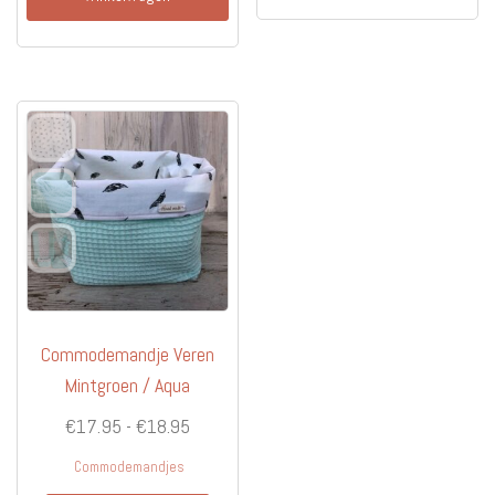
heeft
meerd
variati
Deze
optie
kan
gekoz
worde
op
de
produc
Commodemandje Veren
Mintgroen / Aqua
Prijsklasse:
€
17.95
-
€
18.95
€17.95
Commodemandjes
tot