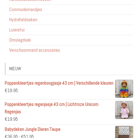
Commodemandjes
Hydrofieldoeken
Luieretui
Omslagdoek
Verschoonmand accessoires
NIEUW
Poppenkleertjes regenboogjasje 43 cm | Verschillende kleuren
€
19.95
Poppenkleertjes regenjasje 43 cm | Lichtroze Unicorn
Regenjas
€
19.95
Babydeken Jungle Dieren Taupe
Prijsklasse:
€
36.95
-
€
51.95