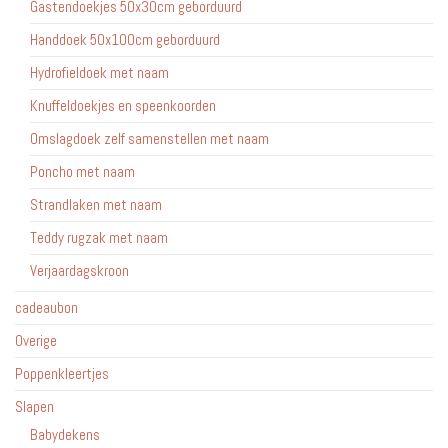
Gastendoekjes 50x30cm geborduurd
Handdoek 50x100cm geborduurd
Hydrofieldoek met naam
Knuffeldoekjes en speenkoorden
Omslagdoek zelf samenstellen met naam
Poncho met naam
Strandlaken met naam
Teddy rugzak met naam
Verjaardagskroon
cadeaubon
Overige
Poppenkleertjes
Slapen
Babydekens