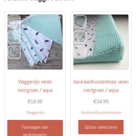
Vlaggenlijn veren
Aankleedkussenhoes veren
mintgroen / aqua
mintgroen / aqua
€
18.95
€
34.95
Vlaggenlijn
Aankleedkussenhoezen
Dit
Toevoegen aan
Opties selecteren
produc
winkelwagen