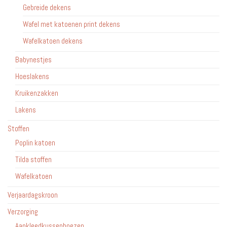
Gebreide dekens
Wafel met katoenen print dekens
Wafelkatoen dekens
Babynestjes
Hoeslakens
Kruikenzakken
Lakens
Stoffen
Poplin katoen
Tilda stoffen
Wafelkatoen
Verjaardagskroon
Verzorging
Aankleedkussenhoezen