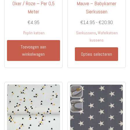
Oker / Roze – Per 0,5
Mauve – Babykamer
Meter
Sierkussen
Prijsklas
€
4.95
€
14.95
-
€
20.90
€14.95
,
Poplin katoen
Sierkussens
Wafelkatoen
tot
kussens
€20.90
Toevoegen aan
Dit
winkelwagen
Opties selecteren
produc
heeft
meerd
variati
Deze
optie
kan
gekoz
worde
op
de