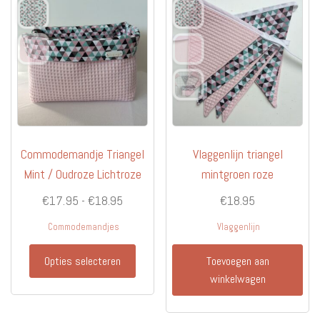
Commodemandje Triangel
Vlaggenlijn triangel
Mint / Oudroze Lichtroze
mintgroen roze
Prijsklasse:
€
17.95
-
€
18.95
€
18.95
€17.95
Commodemandjes
Vlaggenlijn
tot
Dit
€18.95
Opties selecteren
Toevoegen aan
product
winkelwagen
heeft
meerdere