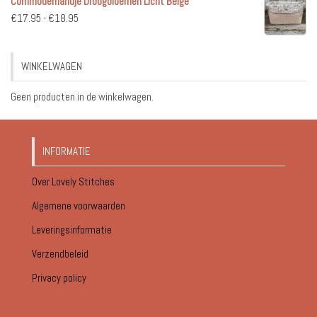
Commodemandje Droogbloemen Licht Beige
tot
Prijsklasse:
€
17.95
-
€
18.95
€18.95
€17.95
tot
WINKELWAGEN
€18.95
Geen producten in de winkelwagen.
INFORMATIE
Over Lovely Stitches
Algemene voorwaarden
Leveringsinformatie
Verzendbeleid
Privacy policy