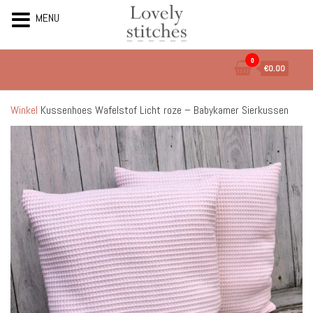
MENU
Ga
0
€0.00
naar
de
inhoud
Winkel
Kussenhoes Wafelstof Licht roze – Babykamer Sierkussen