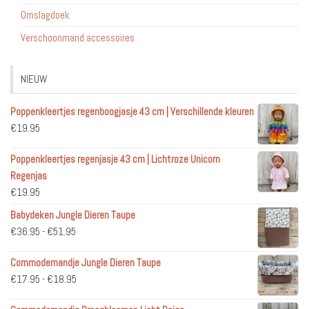
Omslagdoek
Verschoonmand accessoires
NIEUW
Poppenkleertjes regenboogjasje 43 cm | Verschillende kleuren
€
19.95
Poppenkleertjes regenjasje 43 cm | Lichtroze Unicorn
Regenjas
€
19.95
Babydeken Jungle Dieren Taupe
Prijsklasse:
€
36.95
-
€
51.95
€36.95
Commodemandje Jungle Dieren Taupe
tot
Prijsklasse:
€
17.95
-
€
18.95
€51.95
€17.95