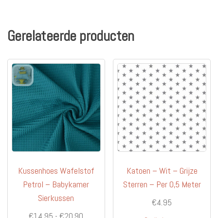
variaties.
Deze
optie
Gerelateerde producten
kan
gekozen
worden
op
de
productpagina
Kussenhoes Wafelstof
Katoen – Wit – Grijze
Petrol – Babykamer
Sterren – Per 0,5 Meter
Sierkussen
€
4.95
Prijsklasse:
€
14.95
-
€
20.90