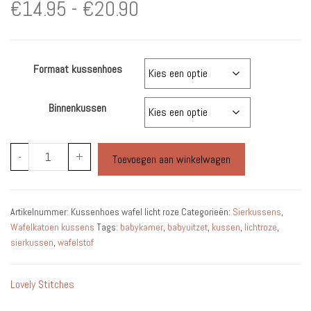
Prijsklasse:
€
14.95
-
€
20.90
€14.95
Formaat kussenhoes
tot
€20.90
Binnenkussen
Kussenhoes
-
+
Toevoegen aan winkelwagen
Wafelstof
Licht
roze
Artikelnummer:
Kussenhoes wafel licht roze
Categorieën:
Sierkussens
,
-
Wafelkatoen kussens
Tags:
babykamer
,
babyuitzet
,
kussen
,
lichtroze
,
Babykamer
sierkussen
,
wafelstof
Sierkussen
aantal
Lovely Stitches