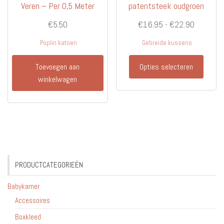
Veren – Per 0,5 Meter
patentsteek oudgroen
Prijsklas
€
5.50
€
16.95
-
€
22.90
€16.95
Poplin katoen
Gebreide kussens
tot
Dit
€22.90
Toevoegen aan
Opties selecteren
produc
winkelwagen
heeft
meerd
variati
Deze
optie
kan
gekoz
PRODUCTCATEGORIEËN
worde
op
Babykamer
de
Accessoires
produc
Boxkleed