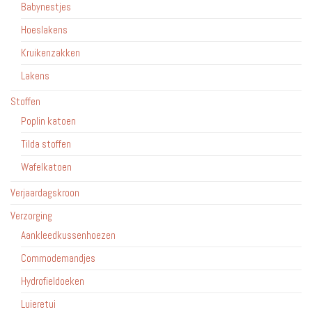
Babynestjes
Hoeslakens
Kruikenzakken
Lakens
Stoffen
Poplin katoen
Tilda stoffen
Wafelkatoen
Verjaardagskroon
Verzorging
Aankleedkussenhoezen
Commodemandjes
Hydrofieldoeken
Luieretui