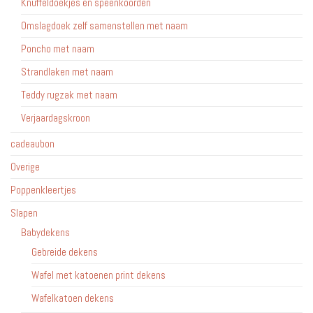
Knuffeldoekjes en speenkoorden
Omslagdoek zelf samenstellen met naam
Poncho met naam
Strandlaken met naam
Teddy rugzak met naam
Verjaardagskroon
cadeaubon
Overige
Poppenkleertjes
Slapen
Babydekens
Gebreide dekens
Wafel met katoenen print dekens
Wafelkatoen dekens