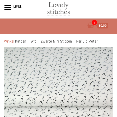
MENU
Ga
0
€0.00
naar
de
inhoud
Winkel
Katoen – Wit – Zwarte Mini Stippen – Per 0,5 Meter