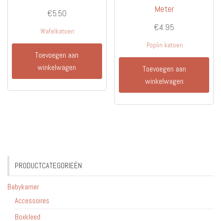
Meter
€
5.50
€
4.95
Wafelkatoen
Poplin katoen
Toevoegen aan
winkelwagen
Toevoegen aan
winkelwagen
PRODUCTCATEGORIEËN
Babykamer
Accessoires
Boxkleed