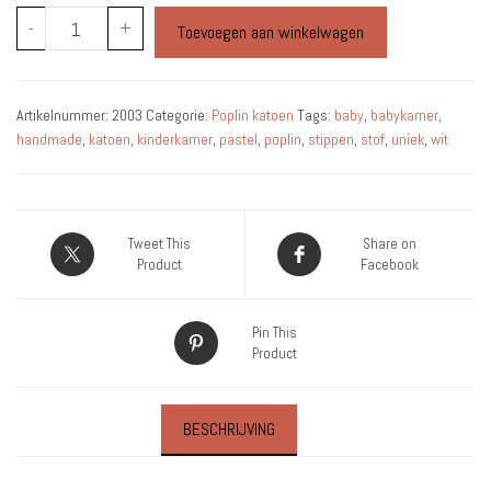
Katoen
-
+
Toevoegen aan winkelwagen
-
Wit
-
Artikelnummer:
2003
Categorie:
Poplin katoen
Tags:
baby
,
babykamer
,
Zwarte
handmade
,
katoen
,
kinderkamer
,
pastel
,
poplin
,
stippen
,
stof
,
uniek
,
wit
Mini
Stippen
-
Per
Tweet This
Share on
0,5
Product
Facebook
Meter
aantal
Pin This
Product
BESCHRIJVING