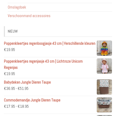
Omslagdoek
Verschoonmand accessoires
NIEUW
Poppenkleertjes regenboogjasje 43 cm | Verschillende kleuren
€
19.95
Poppenkleertjes regenjasje 43 cm | Lichtroze Unicorn
Regenjas
€
19.95
Babydeken Jungle Dieren Taupe
Prijsklasse:
€
36.95
-
€
51.95
€36.95
Commodemandje Jungle Dieren Taupe
tot
Prijsklasse:
€
17.95
-
€
18.95
€51.95
€17.95