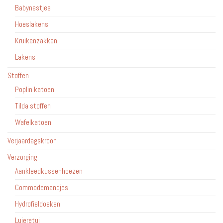
Babynestjes
Hoeslakens
Kruikenzakken
Lakens
Stoffen
Poplin katoen
Tilda stoffen
Wafelkatoen
Verjaardagskroon
Verzorging
Aankleedkussenhoezen
Commodemandjes
Hydrofieldoeken
Luieretui