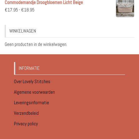
Commodemandje Droogbloemen Licht Beige
tot
Prijsklasse:
€
17.95
-
€
18.95
€18.95
€17.95
tot
WINKELWAGEN
€18.95
Geen producten in de winkelwagen.
INFORMATIE
Over Lovely Stitches
Algemene voorwaarden
Leveringsinformatie
Verzendbeleid
Privacy policy