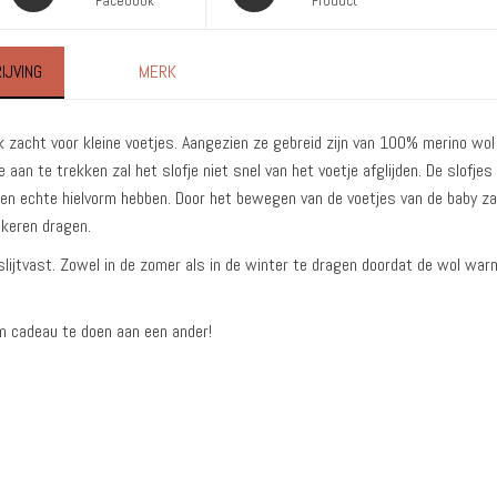
Facebook
Product
IJVING
MERK
jk zacht voor kleine voetjes. Aangezien ze gebreid zijn van 100% merino wol 
an te trekken zal het slofje niet snel van het voetje afglijden. De slofjes
een echte hielvorm hebben. Door het bewegen van de voetjes van de baby zal
 keren dragen.
slijtvast. Zowel in de zomer als in de winter te dragen doordat de wol war
om cadeau te doen aan een ander!