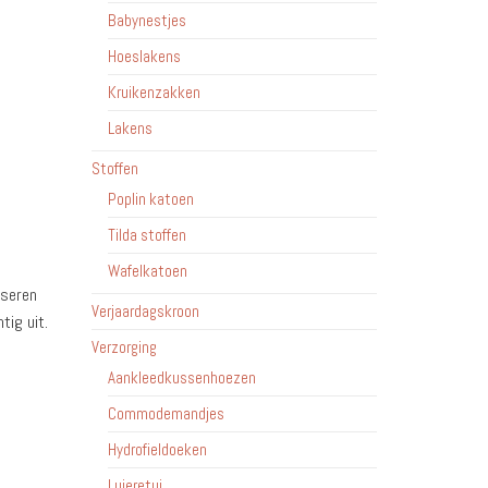
Babynestjes
Hoeslakens
Kruikenzakken
Lakens
Stoffen
Poplin katoen
Tilda stoffen
Wafelkatoen
iseren
Verjaardagskroon
tig uit.
Verzorging
Aankleedkussenhoezen
Commodemandjes
Hydrofieldoeken
Luieretui