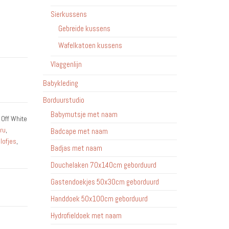
Sierkussens
Gebreide kussens
Wafelkatoen kussens
Vlaggenlijn
Babykleding
Borduurstudio
Babymutsje met naam
 Off White
ru
,
Badcape met naam
lofjes
,
Badjas met naam
Douchelaken 70x140cm geborduurd
Gastendoekjes 50x30cm geborduurd
Handdoek 50x100cm geborduurd
Hydrofieldoek met naam