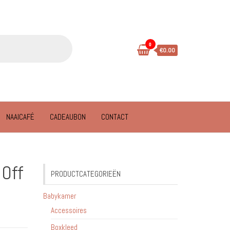
0
€0.00
NAAICAFÉ
CADEAUBON
CONTACT
 Off
PRODUCTCATEGORIEËN
Babykamer
Accessoires
Boxkleed