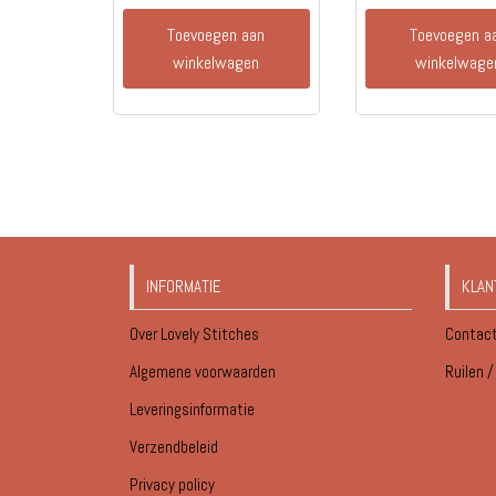
Toevoegen aan
Toevoegen a
winkelwagen
winkelwage
INFORMATIE
KLAN
Over Lovely Stitches
Contac
Algemene voorwaarden
Ruilen 
Leveringsinformatie
Verzendbeleid
Privacy policy