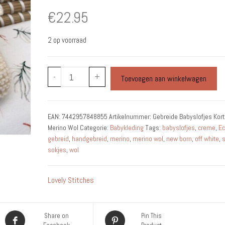
€
22.95
2 op voorraad
Gebreide
-
+
Toevoegen aan winkelwagen
Babyslofjes
Kort
Off
EAN:
7442957848855
Artikelnummer:
Gebreide Babyslofjes Kort
White
Merino Wol
Categorie:
Babykleding
Tags:
babyslofjes
,
creme
,
Ec
Merino
gebreid
,
handgebreid
,
merino
,
merino wol
,
new born
,
off white
,
s
Wol
sokjes
,
wol
aantal
Lovely Stitches
Share on
Pin This