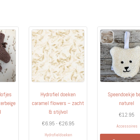
lofjes
Hydrofiel doeken
Speendoekje b
erbeige
caramel flowers – zacht
naturel
l
& stijlvol
€
12.95
Prijsklasse:
€
6.95
-
€
26.95
Accessoires
€6.95
g
Hydrofieldoeken