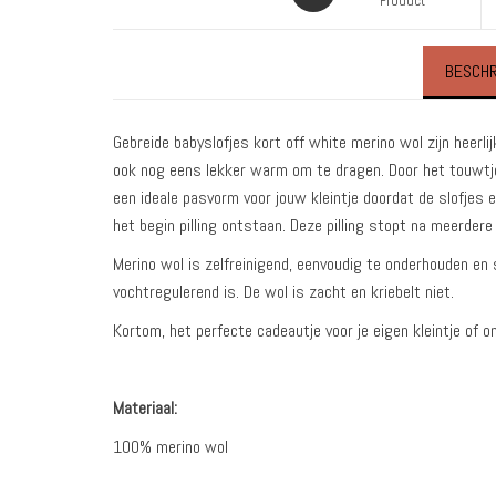
Product
BESCHR
Gebreide babyslofjes kort off white merino wol zijn heerli
ook nog eens lekker warm om te dragen. Door het touwtje a
een ideale pasvorm voor jouw kleintje doordat de slofjes 
het begin pilling ontstaan. Deze pilling stopt na meerdere
Merino wol is zelfreinigend, eenvoudig te onderhouden en 
vochtregulerend is. De wol is zacht en kriebelt niet.
Kortom, het perfecte cadeautje voor je eigen kleintje of 
Materiaal:
100% merino wol