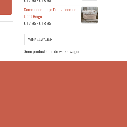
Prijsklasse:
€
17.95
-
€
18.95
n
€17.95
Commodemandje Droogbloemen
tot
Licht Beige
€18.95
Prijsklasse:
€
17.95
-
€
18.95
€17.95
tot
WINKELWAGEN
€18.95
Geen producten in de winkelwagen.