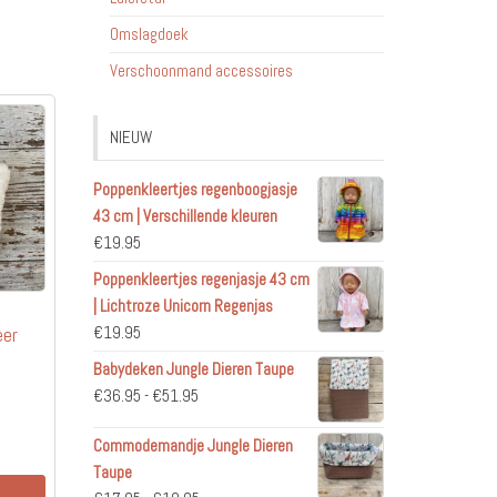
Omslagdoek
Verschoonmand accessoires
NIEUW
Poppenkleertjes regenboogjasje
43 cm | Verschillende kleuren
€
19.95
Poppenkleertjes regenjasje 43 cm
| Lichtroze Unicorn Regenjas
eer
€
19.95
Babydeken Jungle Dieren Taupe
Prijsklasse:
€
36.95
-
€
51.95
€36.95
Commodemandje Jungle Dieren
tot
Taupe
€51.95