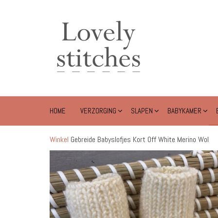
Ga
naar
Lovely
de
Stitches
inhoud
HOME
VERZORGING
SLAPEN
BABYKAMER
Winkel
Gebreide Babyslofjes Kort Off White Merino Wol