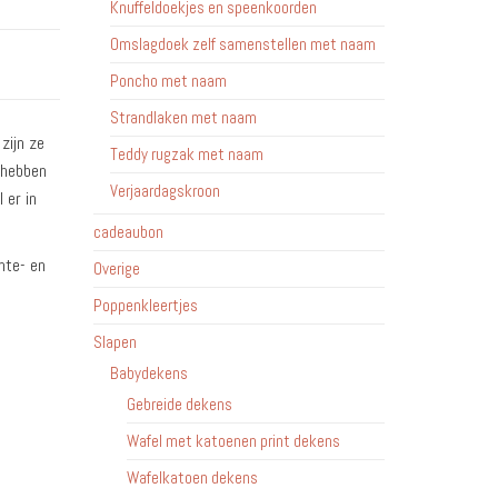
Knuffeldoekjes en speenkoorden
Omslagdoek zelf samenstellen met naam
Poncho met naam
Strandlaken met naam
zijn ze
Teddy rugzak met naam
 hebben
Verjaardagskroon
 er in
cadeaubon
mte- en
Overige
Poppenkleertjes
Slapen
Babydekens
Gebreide dekens
Wafel met katoenen print dekens
Wafelkatoen dekens