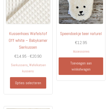
Kussenhoes Wafelstof
Speendoekje beer naturel
Off white – Babykamer
€
12.95
Sierkussen
Accessoires
Prijsklasse:
€
14.95
-
€
20.90
€14.95
Toevoegen aan
,
Sierkussens
Wafelkatoen
tot
winkelwagen
kussens
€20.90
Dit
Opties selecteren
product
heeft
meerdere
variaties.