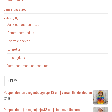
Wafelkatoen
Verjaardagskroon
Verzorging
Aankleedkussenhoezen
Commodemandjes
Hydrofieldoeken
Luieretui
Omslagdoek
Verschoonmand accessoires
NIEUW
Poppenkleertjes regenboogjasje 43 cm | Verschillende kleuren
€
19.95
Poppenkleertjes regenjasje 43 cm | Lichtroze Unicorn