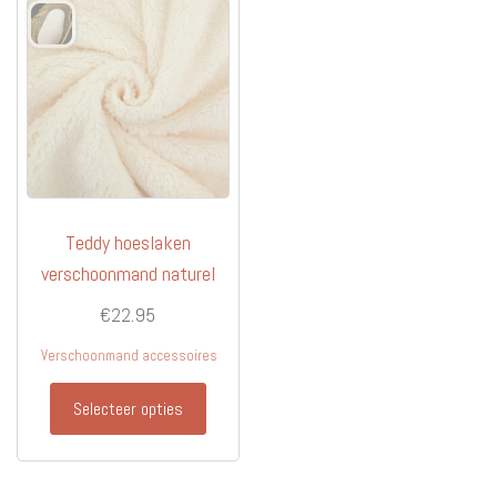
Deze
optie
kan
gekozen
worden
op
de
productpagina
Teddy hoeslaken
verschoonmand naturel
€
22.95
Verschoonmand accessoires
Selecteer opties