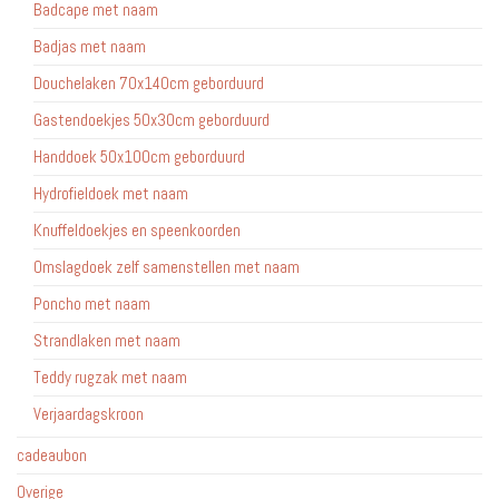
Badcape met naam
Badjas met naam
Douchelaken 70x140cm geborduurd
Gastendoekjes 50x30cm geborduurd
Handdoek 50x100cm geborduurd
Hydrofieldoek met naam
Knuffeldoekjes en speenkoorden
Omslagdoek zelf samenstellen met naam
Poncho met naam
Strandlaken met naam
Teddy rugzak met naam
Verjaardagskroon
cadeaubon
Overige