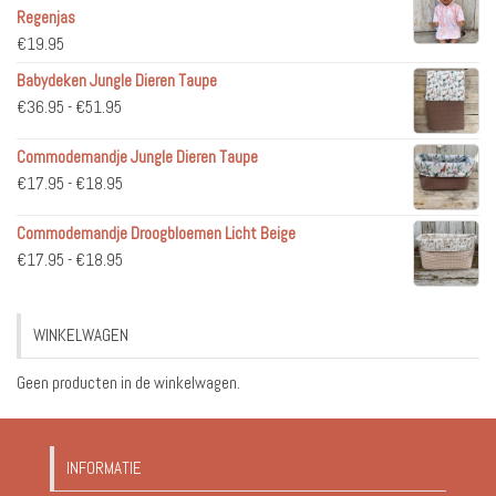
Regenjas
€
19.95
Babydeken Jungle Dieren Taupe
Prijsklasse:
€
36.95
-
€
51.95
€36.95
Commodemandje Jungle Dieren Taupe
tot
Prijsklasse:
€
17.95
-
€
18.95
€51.95
€17.95
Commodemandje Droogbloemen Licht Beige
tot
Prijsklasse:
€
17.95
-
€
18.95
€18.95
€17.95
tot
WINKELWAGEN
€18.95
Geen producten in de winkelwagen.
INFORMATIE