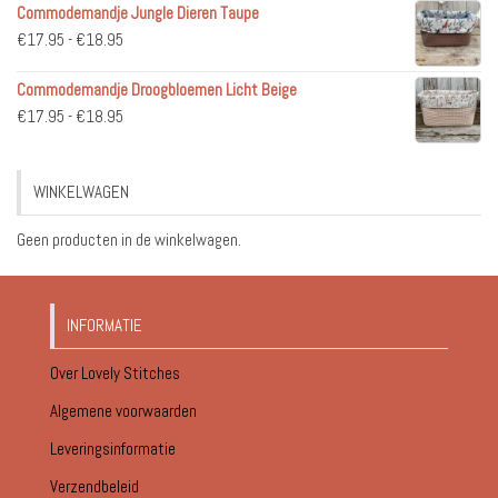
Commodemandje Jungle Dieren Taupe
tot
Prijsklasse:
€
17.95
-
€
18.95
€51.95
€17.95
Commodemandje Droogbloemen Licht Beige
tot
Prijsklasse:
€
17.95
-
€
18.95
€18.95
€17.95
tot
WINKELWAGEN
€18.95
Geen producten in de winkelwagen.
INFORMATIE
Over Lovely Stitches
Algemene voorwaarden
Leveringsinformatie
Verzendbeleid