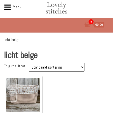
MENU
Ga
0
€0.00
naar
de
inhoud
licht beige
licht beige
Enig resultaat