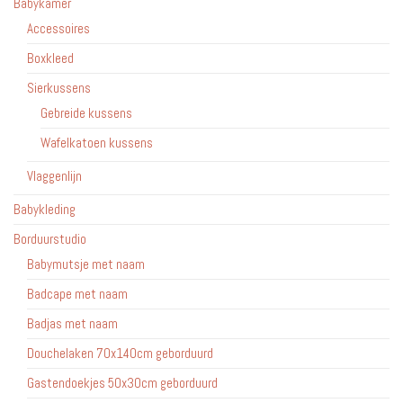
Babykamer
de
Accessoires
productpagina
Boxkleed
Sierkussens
Gebreide kussens
Wafelkatoen kussens
Vlaggenlijn
Babykleding
Borduurstudio
Babymutsje met naam
Badcape met naam
Badjas met naam
Douchelaken 70x140cm geborduurd
Gastendoekjes 50x30cm geborduurd