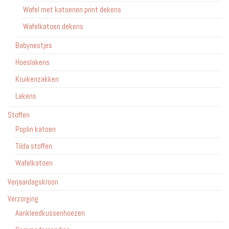
Wafel met katoenen print dekens
Wafelkatoen dekens
Babynestjes
Hoeslakens
Kruikenzakken
Lakens
Stoffen
Poplin katoen
Tilda stoffen
Wafelkatoen
Verjaardagskroon
Verzorging
Aankleedkussenhoezen