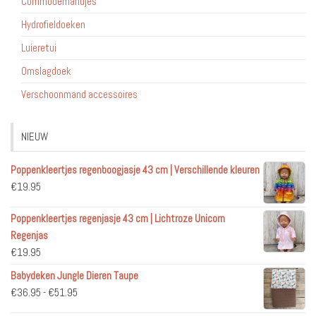
Commodemandjes
Hydrofieldoeken
Luieretui
Omslagdoek
Verschoonmand accessoires
NIEUW
Poppenkleertjes regenboogjasje 43 cm | Verschillende kleuren
€
19.95
Poppenkleertjes regenjasje 43 cm | Lichtroze Unicorn
Regenjas
€
19.95
Babydeken Jungle Dieren Taupe
Prijsklasse:
€
36.95
-
€
51.95
€36.95