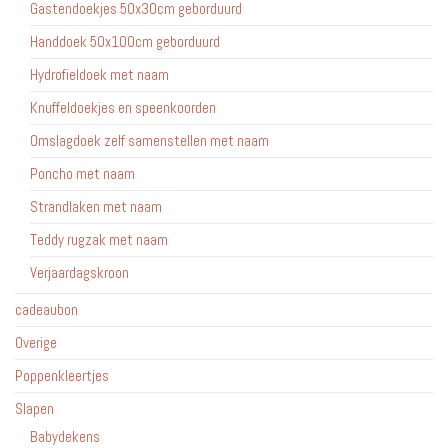
Gastendoekjes 50x30cm geborduurd
Handdoek 50x100cm geborduurd
Hydrofieldoek met naam
Knuffeldoekjes en speenkoorden
Omslagdoek zelf samenstellen met naam
Poncho met naam
Strandlaken met naam
Teddy rugzak met naam
Verjaardagskroon
cadeaubon
Overige
Poppenkleertjes
Slapen
Babydekens