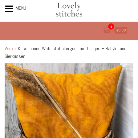
MENU
Ga
0
€0.00
naar
de
inhoud
Winkel
Kussenhoes Wafelstof okergeel met hartjes – Babykamer
Sierkussen