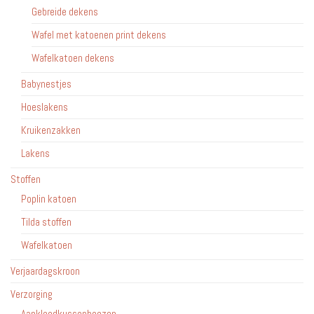
Gebreide dekens
Wafel met katoenen print dekens
Wafelkatoen dekens
Babynestjes
Hoeslakens
Kruikenzakken
Lakens
Stoffen
Poplin katoen
Tilda stoffen
Wafelkatoen
Verjaardagskroon
Verzorging
Aankleedkussenhoezen