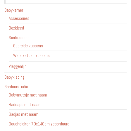
worden
gekoz
op
worde
Babykamer
de
op
Accessoires
productpagina
de
Boxkleed
produc
Sierkussens
Gebreide kussens
Wafelkatoen kussens
Vlaggenlijn
Babykleding
Borduurstudio
Babymutsje met naam
Badcape met naam
Badjas met naam
Douchelaken 70x140cm geborduurd