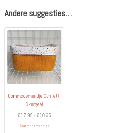
Andere suggesties…
Commodemandje Confetti
Okergeel
Prijsklasse:
€
17.95
-
€
18.95
€17.95
Commodemandjes
tot