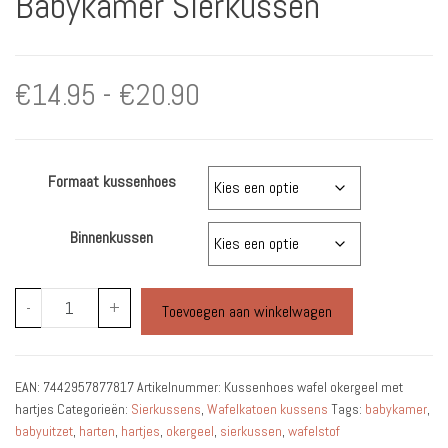
Babykamer Sierkussen
Prijsklasse:
€
14.95
-
€
20.90
€14.95
Formaat kussenhoes
tot
€20.90
Binnenkussen
Kussenhoes
-
+
Toevoegen aan winkelwagen
Wafelstof
okergeel
met
EAN:
7442957877817
Artikelnummer:
Kussenhoes wafel okergeel met
hartjes
hartjes
Categorieën:
Sierkussens
,
Wafelkatoen kussens
Tags:
babykamer
,
-
babyuitzet
,
harten
,
hartjes
,
okergeel
,
sierkussen
,
wafelstof