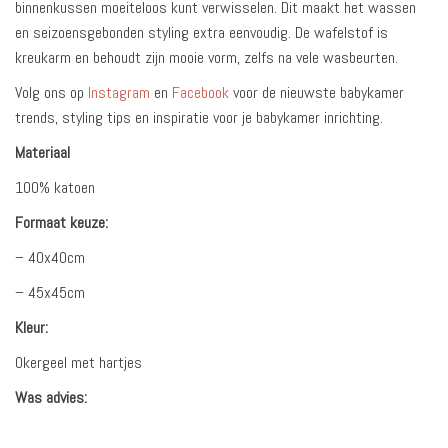
binnenkussen moeiteloos kunt verwisselen. Dit maakt het wassen
en seizoensgebonden styling extra eenvoudig. De wafelstof is
kreukarm en behoudt zijn mooie vorm, zelfs na vele wasbeurten.
Volg ons op
Instagram
en
Facebook
voor de nieuwste babykamer
trends, styling tips en inspiratie voor je babykamer inrichting.
Materiaal
100% katoen
Formaat keuze:
– 40x40cm
– 45x45cm
Kleur:
Okergeel met hartjes
Was advies: