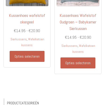
productpagina
produc
Kussenhoes wafelstof
Kussenhoes Wafelstof
okergeel
Oudgroen – Babykamer
Sierkussen
Prijsklasse:
€
14.95
-
€
20.90
€14.95
Prijsklas
€
14.95
-
€
20.90
,
Sierkussens
Wafelkatoen
tot
€14.95
kussens
,
Sierkussens
Wafelkatoen
€20.90
tot
kussens
Dit
Opties selecteren
€20.90
product
Dit
Opties selecteren
heeft
produc
meerdere
heeft
variaties.
meerd
Deze
variati
optie
Deze
kan
optie
gekozen
kan
PRODUCTCATEGORIEËN