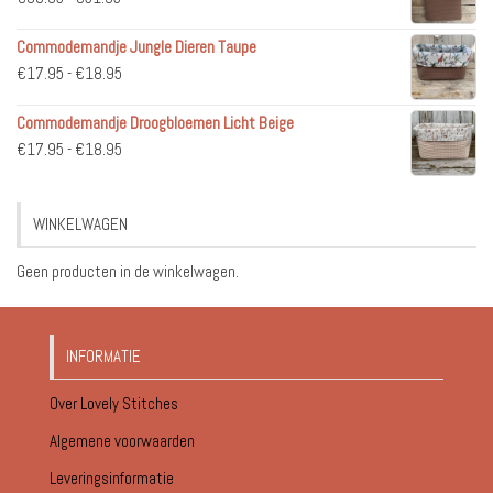
€36.95
Commodemandje Jungle Dieren Taupe
tot
Prijsklasse:
€
17.95
-
€
18.95
€51.95
€17.95
Commodemandje Droogbloemen Licht Beige
tot
Prijsklasse:
€
17.95
-
€
18.95
€18.95
€17.95
tot
WINKELWAGEN
€18.95
Geen producten in de winkelwagen.
INFORMATIE
Over Lovely Stitches
Algemene voorwaarden
Leveringsinformatie