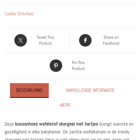
Babykamer
Sierkussen
Lovely Stitches
aantal
Tweet This
Share on
Product
Facebook
Pin This
Product
BESCHRIJVING
AANVULLENDE INFORMATIE
MERK
Deze
kussenhoes wafelstof okergeel met hartjes
brengt warmte en
gezelligheid in elke babykamer. De zachte wafelkatoen in de trendy
okergeel met hartjes kleur is niet alleen mooi om te zien, maar ook