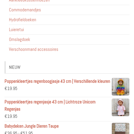
Commodemandjes
Hydrofieldoeken
Luieretui
Omslagdoek
Verschoonmand accessoires
NIEUW
Poppenkleertjes regenboogjasje 43 cm | Verschillende kleuren
€
19.95
Poppenkleertjes regenjasje 43 cm | Lichtroze Unicorn
Regenjas
€
19.95
Babydeken Jungle Dieren Taupe
Prijsklasse:
€
36.95
-
€
51.95