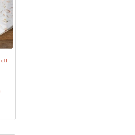
 off
s