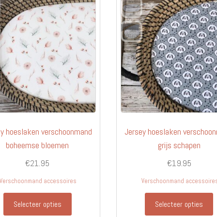
ey hoeslaken verschoonmand
Jersey hoeslaken verschoo
boheemse bloemen
grijs schapen
€
21.95
€
19.95
Verschoonmand accessoires
Verschoonmand accessoire
Selecteer opties
Selecteer opties