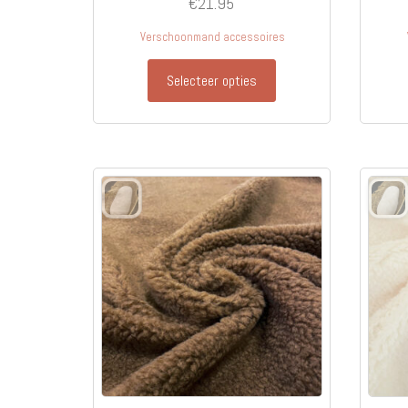
€
21.95
Verschoonmand accessoires
Selecteer opties