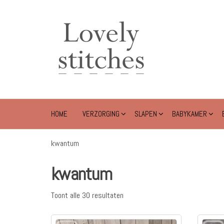
Ga
naar
Lovely
de
Stitches
inhoud
HOME
VERZORGING
SLAPEN
BABYKAMER
kwantum
kwantum
Toont alle 30 resultaten