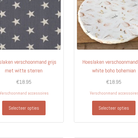
slaken verschoonmand grijs
Hoeslaken verschoonmand
met witte sterren
white boho bohemian
€
18.95
€
18.95
Verschoonmand accessoires
Verschoonmand accessoire
Selecteer opties
Selecteer opties