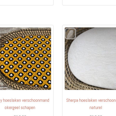
ey hoeslaken verschoonmand
Sherpa hoeslaken verschoo
okergeel schapen
naturel