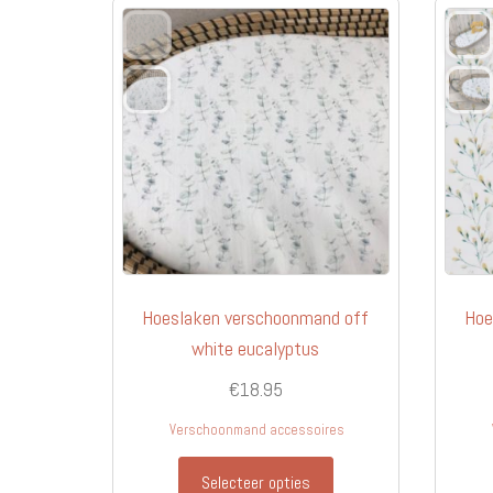
Hoeslaken verschoonmand off
Hoe
white eucalyptus
€
18.95
Verschoonmand accessoires
Selecteer opties