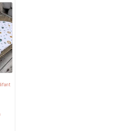
ifant
s