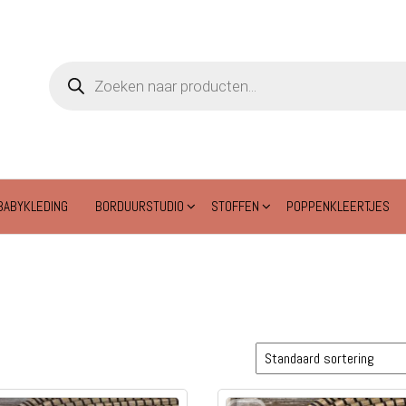
Producten
zoeken
BABYKLEDING
BORDUURSTUDIO
STOFFEN
POPPENKLEERTJES