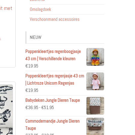
it met
Omslagdoek
Verschoonmand accessoires
NIEUW
s
Poppenkleertjes regenboogjasje
43 cm | Verschillende kleuren
€
19.95
Poppenkleertjes regenjasje 43 cm
| Lichtroze Unicorn Regenjas
€
19.95
Babydeken Jungle Dieren Taupe
Prijsklasse:
€
36.95
-
€
51.95
€36.95
Commodemandje Jungle Dieren
tot
Taupe
€51.95