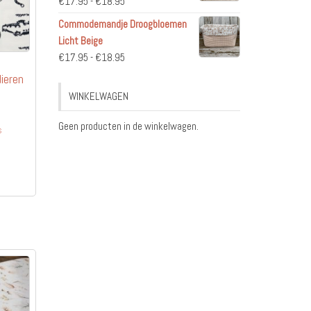
Prijsklasse:
€
17.95
-
€
18.95
€17.95
Commodemandje Droogbloemen
tot
Licht Beige
€18.95
Prijsklasse:
€
17.95
-
€
18.95
€17.95
ieren
tot
WINKELWAGEN
€18.95
Geen producten in de winkelwagen.
s