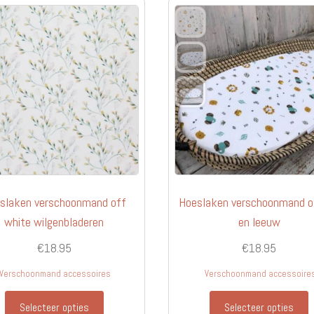
slaken verschoonmand off
Hoeslaken verschoonmand ol
white wilgenbladeren
en leeuw
€
18.95
€
18.95
Verschoonmand accessoires
Verschoonmand accessoire
Selecteer opties
Selecteer opties