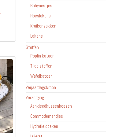
Babynestjes
s
Hoeslakens
Kruikenzakken
Lakens
Stoffen
Poplin katoen
Tilda stoffen
Wafelkatoen
Verjaardagskroon
Verzorging
Aankleedkussenhoezen
Commodemandjes
Hydrofieldoeken
Luieretui