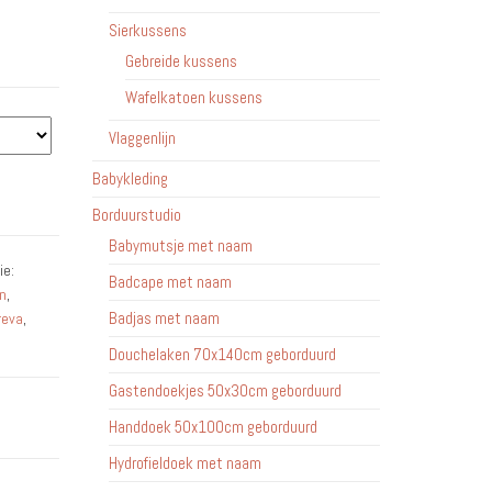
Sierkussens
Gebreide kussens
Wafelkatoen kussens
Vlaggenlijn
Babykleding
Borduurstudio
Babymutsje met naam
ie:
Badcape met naam
in
,
Badjas met naam
reva
,
Douchelaken 70x140cm geborduurd
Gastendoekjes 50x30cm geborduurd
Handdoek 50x100cm geborduurd
Hydrofieldoek met naam