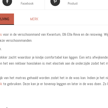
Facebook
Product
IJVING
MERK
as
voor in de verschoonmand van Kwantum, Olli Ella Reva en de reiswieg. Wi
deze verschoonmanden.
n.
ekker zacht waardoor je kindje comfortabel kan liggen. Een iets afwijkend
n het een rekbaar hoeslaken is met elastiek aan de onderzijde zodat het m
jk van het matras gehaald worden zodat het in de was kan. Indien je het n
ek
te gebruiken. Deze kan je er bovenop leggen en later in de was doen. Zo 