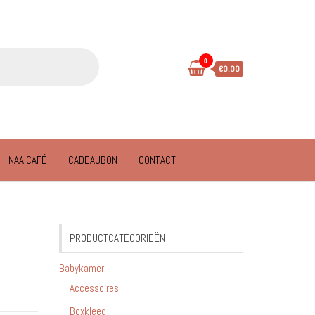
0
€0.00
NAAICAFÉ
CADEAUBON
CONTACT
PRODUCTCATEGORIEËN
Babykamer
Accessoires
Boxkleed