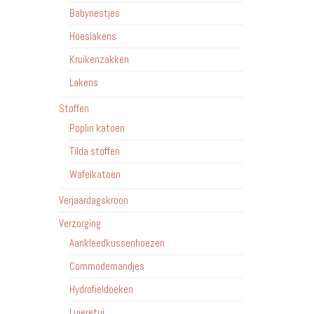
Babynestjes
Hoeslakens
Kruikenzakken
Lakens
Stoffen
Poplin katoen
Tilda stoffen
Wafelkatoen
Verjaardagskroon
Verzorging
Aankleedkussenhoezen
Commodemandjes
Hydrofieldoeken
Luieretui