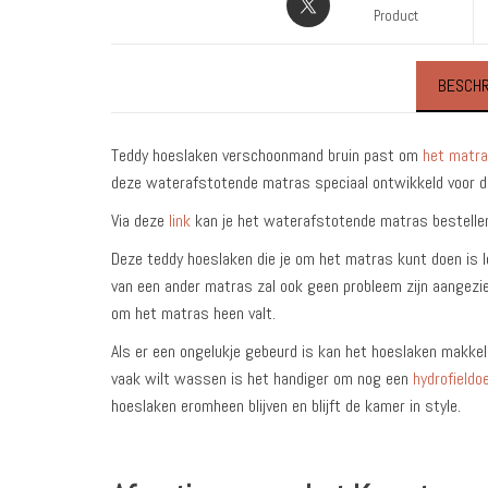
Product
BESCHR
Teddy hoeslaken verschoonmand bruin past om
het matr
deze waterafstotende matras speciaal ontwikkeld voor 
Via deze
link
kan je het waterafstotende matras bestelle
Deze teddy hoeslaken die je om het matras kunt doen is l
van een ander matras zal ook geen probleem zijn aangezie
om het matras heen valt.
Als er een ongelukje gebeurd is kan het hoeslaken makkeli
vaak wilt wassen is het handiger om nog een
hydrofieldo
hoeslaken eromheen blijven en blijft de kamer in style.