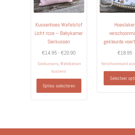
Kussenhoes Wafelstof
Hoeslake
Licht roze – Babykamer
verschoonm
Sierkussen
gekleurde voer
Prijsklasse:
€
14.95
-
€
20.90
€
18.95
€14.95
,
Sierkussens
Wafelkatoen
Verschoonmand acc
tot
kussens
€20.90
Selecteer opt
Dit
Opties selecteren
product
heeft
meerdere
variaties.
Deze
optie
kan