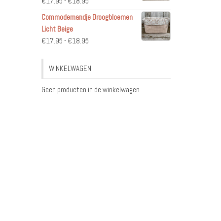
Prijsklasse:
€
17.95
-
€
18.95
€17.95
Commodemandje Droogbloemen
tot
Licht Beige
€18.95
Prijsklasse:
€
17.95
-
€
18.95
€17.95
tot
WINKELWAGEN
€18.95
Geen producten in de winkelwagen.