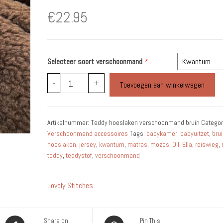
€
22.95
Selecteer soort verschoonmand
*
Teddy
-
+
Toevoegen aan winkelwagen
hoeslaken
verschoonmand
bruin
Artikelnummer:
Teddy hoeslaken verschoonmand bruin
Categor
aantal
Verschoonmand accessoires
Tags:
babykamer
,
babyuitzet
,
bru
hoeslaken
,
jersey
,
kwantum
,
matras
,
mozes
,
Olli Ella
,
reiswieg
,
teddy
,
teddystof
,
verschoonmand
Lovely Stitches
Share on
Pin This