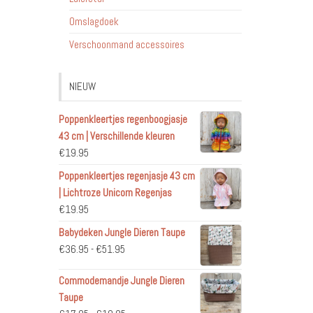
Omslagdoek
Verschoonmand accessoires
NIEUW
Poppenkleertjes regenboogjasje
43 cm | Verschillende kleuren
€
19.95
Poppenkleertjes regenjasje 43 cm
| Lichtroze Unicorn Regenjas
€
19.95
Babydeken Jungle Dieren Taupe
Prijsklasse:
€
36.95
-
€
51.95
€36.95
Commodemandje Jungle Dieren
tot
Taupe
€51.95