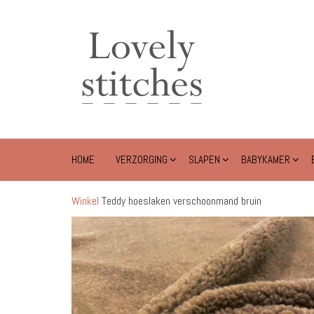
Ga
naar
Lovely
de
Stitches
inhoud
HOME
VERZORGING
SLAPEN
BABYKAMER
Winkel
Teddy hoeslaken verschoonmand bruin