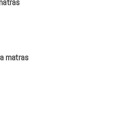
matras
eva matras