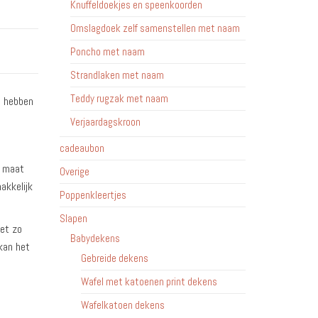
Knuffeldoekjes en speenkoorden
Omslagdoek zelf samenstellen met naam
Poncho met naam
Strandlaken met naam
Teddy rugzak met naam
j hebben
Verjaardagskroon
cadeaubon
e maat
Overige
akkelijk
Poppenkleertjes
Slapen
iet zo
Babydekens
kan het
Gebreide dekens
Wafel met katoenen print dekens
Wafelkatoen dekens