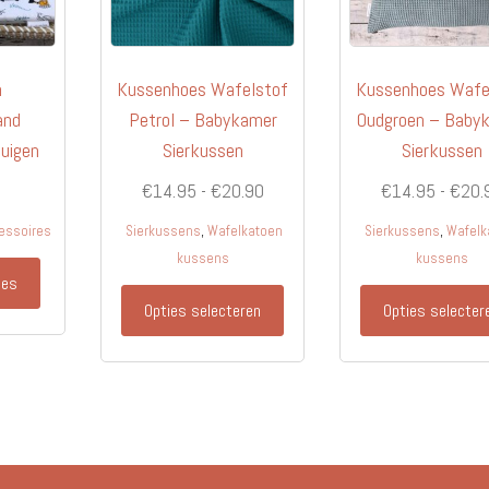
n
Kussenhoes Wafelstof
Kussenhoes Wafe
and
Petrol – Babykamer
Oudgroen – Baby
tuigen
Sierkussen
Sierkussen
Prijsklasse:
€
14.95
-
€
20.90
€
14.95
-
€
20.
€14.95
,
,
essoires
Sierkussens
Wafelkatoen
Sierkussens
Wafelk
tot
kussens
kussens
€20.90
ies
Dit
Opties selecteren
Opties selecter
product
heeft
meerdere
variaties.
Deze
optie
kan