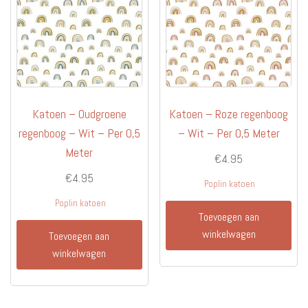
gekozen
gekoz
worden
worde
op
op
de
de
productpagina
produc
Katoen – Oudgroene
Katoen – Roze regenboog
regenboog – Wit – Per 0,5
– Wit – Per 0,5 Meter
Meter
€
4.95
€
4.95
Poplin katoen
Poplin katoen
Toevoegen aan
winkelwagen
Toevoegen aan
winkelwagen