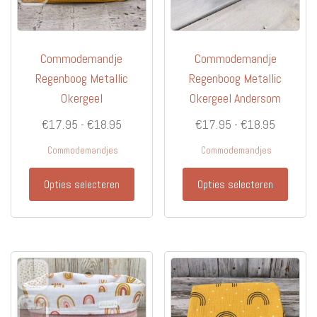
Commodemandje
Commodemandje
Regenboog Metallic
Regenboog Metallic
Okergeel
Okergeel Andersom
Prijsklasse:
Prijsklas
€
17.95
-
€
18.95
€
17.95
-
€
18.95
€17.95
€17.95
Commodemandjes
Commodemandjes
tot
tot
Dit
Dit
€18.95
€18.95
Opties selecteren
Opties selecteren
product
produc
heeft
heeft
meerdere
meerd
variaties.
variati
Deze
Deze
optie
optie
kan
kan
gekozen
gekoz