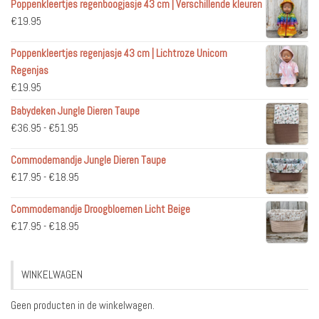
Poppenkleertjes regenboogjasje 43 cm | Verschillende kleuren
€
19.95
Poppenkleertjes regenjasje 43 cm | Lichtroze Unicorn
Regenjas
€
19.95
Babydeken Jungle Dieren Taupe
Prijsklasse:
€
36.95
-
€
51.95
€36.95
Commodemandje Jungle Dieren Taupe
tot
Prijsklasse:
€
17.95
-
€
18.95
€51.95
€17.95
Commodemandje Droogbloemen Licht Beige
tot
Prijsklasse:
€
17.95
-
€
18.95
€18.95
€17.95
tot
WINKELWAGEN
€18.95
Geen producten in de winkelwagen.