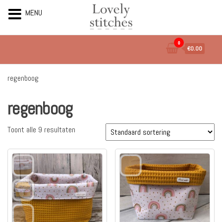
MENU
Ga
0
€0.00
naar
de
inhoud
regenboog
regenboog
Toont alle 9 resultaten