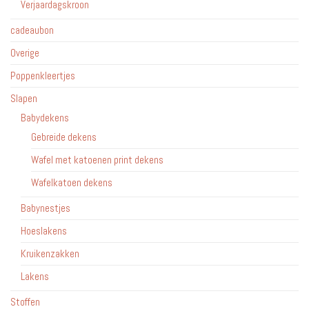
Verjaardagskroon
cadeaubon
Overige
Poppenkleertjes
Slapen
Babydekens
Gebreide dekens
Wafel met katoenen print dekens
Wafelkatoen dekens
Babynestjes
Hoeslakens
Kruikenzakken
Lakens
Stoffen