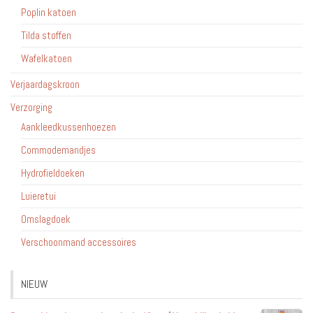
Poplin katoen
Tilda stoffen
Wafelkatoen
Verjaardagskroon
Verzorging
Aankleedkussenhoezen
Commodemandjes
Hydrofieldoeken
Luieretui
Omslagdoek
Verschoonmand accessoires
NIEUW