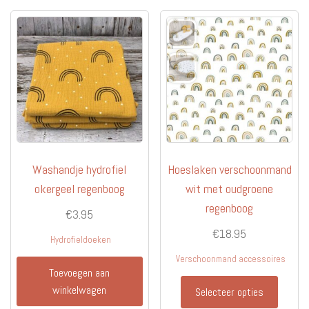
Washandje hydrofiel
Hoeslaken verschoonmand
okergeel regenboog
wit met oudgroene
regenboog
€
3.95
€
18.95
Hydrofieldoeken
Verschoonmand accessoires
Toevoegen aan
winkelwagen
Selecteer opties