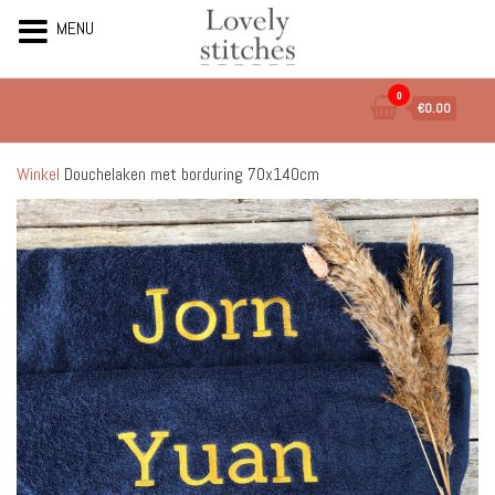
MENU
Ga
0
€0.00
naar
de
inhoud
Winkel
Douchelaken met borduring 70x140cm