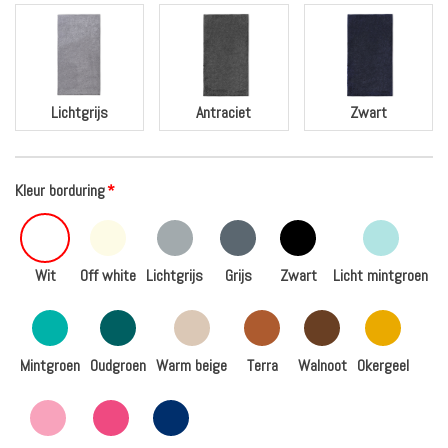
Lichtgrijs
Antraciet
Zwart
Kleur borduring
*
Wit
Off white
Lichtgrijs
Grijs
Zwart
Licht mintgroen
Mintgroen
Oudgroen
Warm beige
Terra
Walnoot
Okergeel