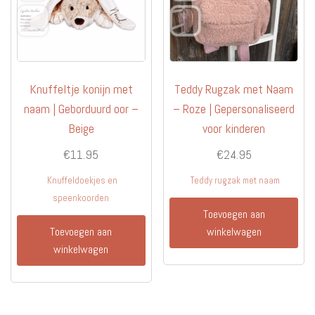
Knuffeltje konijn met
Teddy Rugzak met Naam
naam | Geborduurd oor –
– Roze | Gepersonaliseerd
Beige
voor kinderen
€
11.95
€
24.95
Knuffeldoekjes en
Teddy rugzak met naam
speenkoorden
Toevoegen aan
Toevoegen aan
winkelwagen
winkelwagen