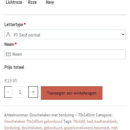
Lichtroze
Roze
Navy
Lettertype
*
Naam
*
Prijs totaal
€19.95
Douchelaken
-
+
Toevoegen aan winkelwagen
met
borduring
70x140cm
Artikelnummer:
Douchelaken met borduring – 70x140cm
Categorie:
aantal
Douchelaken 70x140cm geborduurd
Tags:
70x140
,
bad
,
badhanddoek
,
borduring
,
douchelaken
,
geborduurd
,
gepersonaliseerd
,
keurmerk
,
met