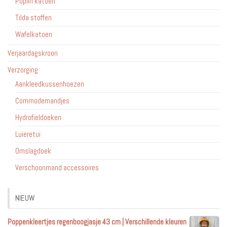
Poplin katoen
Tilda stoffen
Wafelkatoen
Verjaardagskroon
Verzorging
Aankleedkussenhoezen
Commodemandjes
Hydrofieldoeken
Luieretui
Omslagdoek
Verschoonmand accessoires
NIEUW
Poppenkleertjes regenboogjasje 43 cm | Verschillende kleuren