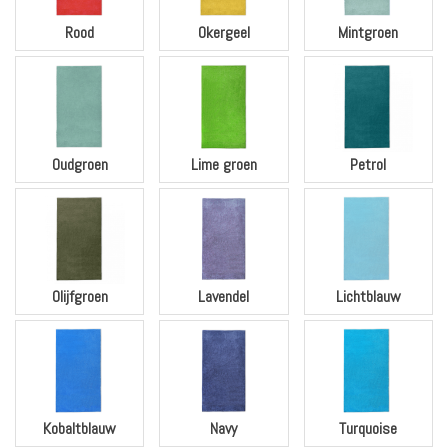
Rood
Okergeel
Mintgroen
Oudgroen
Lime groen
Petrol
Olijfgroen
Lavendel
Lichtblauw
Kobaltblauw
Navy
Turquoise