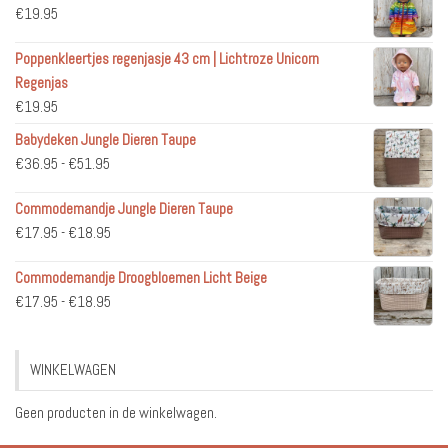
€
19.95
Poppenkleertjes regenjasje 43 cm | Lichtroze Unicorn
Regenjas
€
19.95
Babydeken Jungle Dieren Taupe
Prijsklasse:
€
36.95
-
€
51.95
€36.95
Commodemandje Jungle Dieren Taupe
tot
Prijsklasse:
€
17.95
-
€
18.95
€51.95
€17.95
Commodemandje Droogbloemen Licht Beige
tot
Prijsklasse:
€
17.95
-
€
18.95
€18.95
€17.95
tot
WINKELWAGEN
€18.95
Geen producten in de winkelwagen.