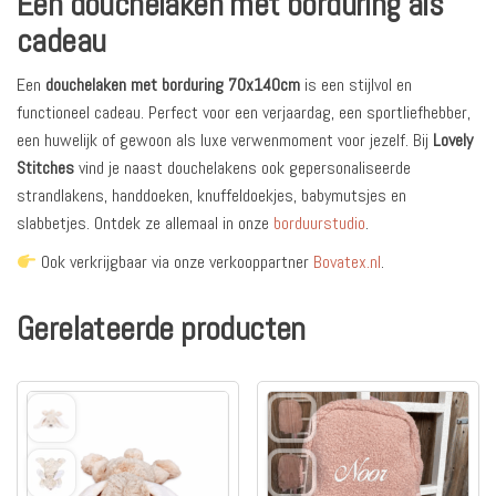
Een douchelaken met borduring als
cadeau
Een
douchelaken met borduring 70x140cm
is een stijlvol en
functioneel cadeau. Perfect voor een verjaardag, een sportliefhebber,
een huwelijk of gewoon als luxe verwenmoment voor jezelf. Bij
Lovely
Stitches
vind je naast douchelakens ook gepersonaliseerde
strandlakens, handdoeken, knuffeldoekjes, babymutsjes en
slabbetjes. Ontdek ze allemaal in onze
borduurstudio
.
Ook verkrijgbaar via onze verkooppartner
Bovatex.nl
.
Gerelateerde producten