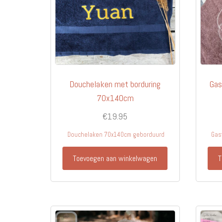
op
de
productpagina
Douchelaken met borduring
Gas
70x140cm
€
19.95
Douchelaken 70x140cm geborduurd
Gas
Toevoegen aan winkelwagen
T