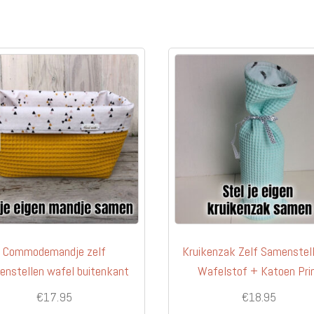
meerdere
variaties.
Deze
optie
kan
gekozen
worden
op
de
productpagina
Commodemandje zelf
Kruikenzak Zelf Samenstel
nstellen wafel buitenkant
Wafelstof + Katoen Pri
€
17.95
€
18.95