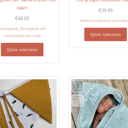
naam
€
36.95
€
40.95
Wafel met katoenen print dek
,
Omslagdoek
Omslagdoek zelf
Opties selecteren
samenstellen met naam
Dit
Opties selecteren
product
heeft
meerdere
variaties.
Deze
optie
kan
gekozen
worden
op
de