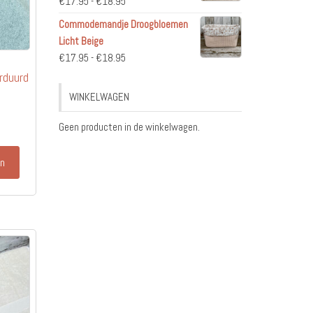
Prijsklasse:
€
17.95
-
€
18.95
€17.95
Commodemandje Droogbloemen
tot
Licht Beige
€18.95
Prijsklasse:
€
17.95
-
€
18.95
€17.95
rduurd
tot
WINKELWAGEN
€18.95
Geen producten in de winkelwagen.
en