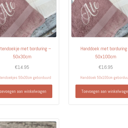
op
de
productpagina
tendoekje met borduring –
Handdoek met borduring
50x30cm
50x100cm
€
14.95
€
16.95
tendoekjes 50x30cm geborduurd
Handdoek 50x100cm gebordu
oevoegen aan winkelwagen
Toevoegen aan winkelwag