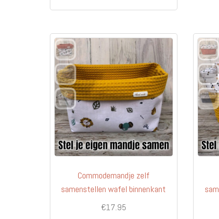
heeft
meerdere
variaties.
Deze
optie
kan
gekozen
worden
op
de
productpagina
Commodemandje zelf
samenstellen wafel binnenkant
same
€
17.95