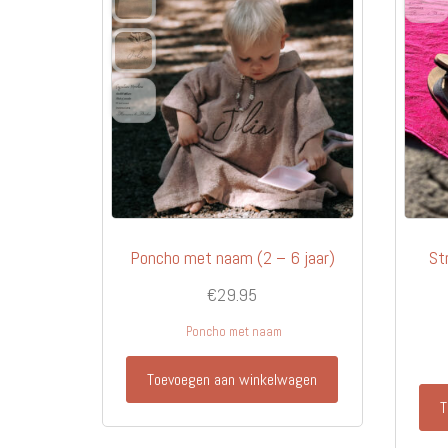
Poncho met naam (2 – 6 jaar)
St
€
29.95
Poncho met naam
Toevoegen aan winkelwagen
T