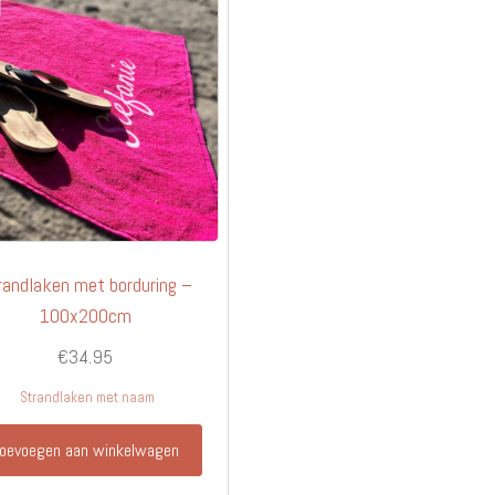
randlaken met borduring –
100x200cm
€
34.95
Strandlaken met naam
oevoegen aan winkelwagen