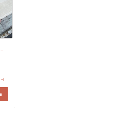
 –
urd
en