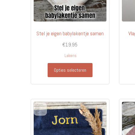
Stel je eigen babylakentje samen
Vla
€
19.95
Lakens
Dit
Opties selecteren
product
heeft
meerdere
variaties.
Deze
optie
kan
gekozen
worden