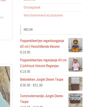
Omslagdoek
Verschoonmand accessoires
ens
Dit
NIEUW
product
heeft
Poppenkleertjes regenboogjasje
meerdere
43 cm | Verschillende kleuren
variaties.
€
19.95
Deze
Poppenkleertjes regenjasje 43 cm
optie
| Lichtroze Unicorn Regenjas
kan
€
19.95
gekozen
worden
Babydeken Jungle Dieren Taupe
op
Prijsklasse:
€
36.95
-
€
51.95
de
€36.95
Commodemandje Jungle Dieren
productpagina
tot
Taupe
€51.95