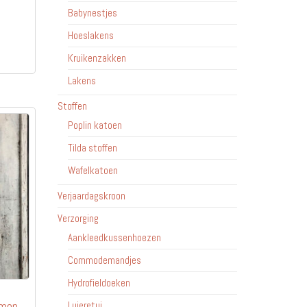
Babynestjes
Dit
Hoeslakens
product
Kruikenzakken
heeft
Lakens
meerdere
variaties.
Stoffen
Deze
Poplin katoen
optie
Tilda stoffen
kan
gekozen
Wafelkatoen
worden
Verjaardagskroon
op
de
Verzorging
productpagina
Aankleedkussenhoezen
Commodemandjes
Hydrofieldoeken
amen
Luieretui