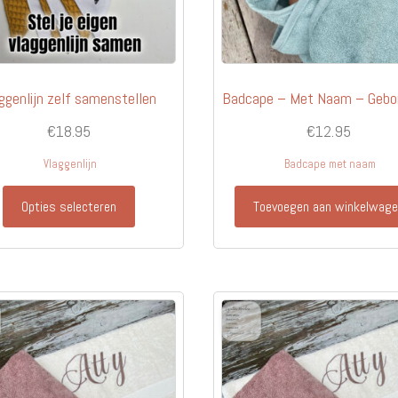
productpagina
ggenlijn zelf samenstellen
Badcape – Met Naam – Gebo
€
18.95
€
12.95
Vlaggenlijn
Badcape met naam
Dit
Opties selecteren
Toevoegen aan winkelwag
product
heeft
meerdere
variaties.
Deze
optie
kan
gekozen
worden