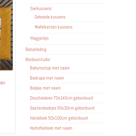
Sierkussens
Gebreide kussens
Wafelkatoen kussens
Vlaggenlijn
Babykleding
Borduurstudio
Babymutsje met naam
Badcape met naam
len
Badjas met naam
Douchelaken 70x140cm geborduurd
Gastendoekjes 50x30cm geborduurd
Dit
Handdoek 50x100cm geborduurd
product
Hydrofieldoek met naam
heeft