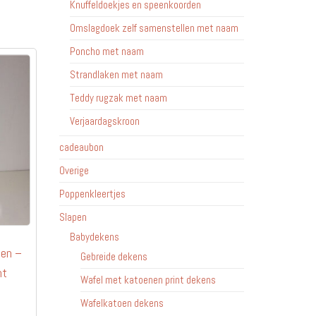
meerdere
Knuffeldoekjes en speenkoorden
variaties.
Omslagdoek zelf samenstellen met naam
Deze
Poncho met naam
optie
kan
Strandlaken met naam
gekozen
Teddy rugzak met naam
worden
Verjaardagskroon
op
de
cadeaubon
productpagina
Overige
Poppenkleertjes
Slapen
Babydekens
len –
Gebreide dekens
nt
Wafel met katoenen print dekens
Wafelkatoen dekens