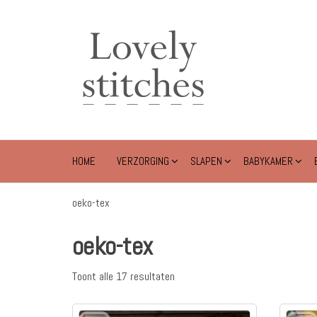
Ga
naar
Lovely
de
Stitches
inhoud
HOME
VERZORGING
SLAPEN
BABYKAMER
oeko-tex
oeko-tex
Toont alle 17 resultaten