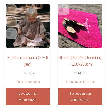
Poncho met naam (2 – 6
Strandlaken met borduring
jaar)
– 100x200cm
€
29.95
€
34.95
Poncho met naam
Strandlaken met naam
Toevoegen aan
Toevoegen aan
winkelwagen
winkelwagen