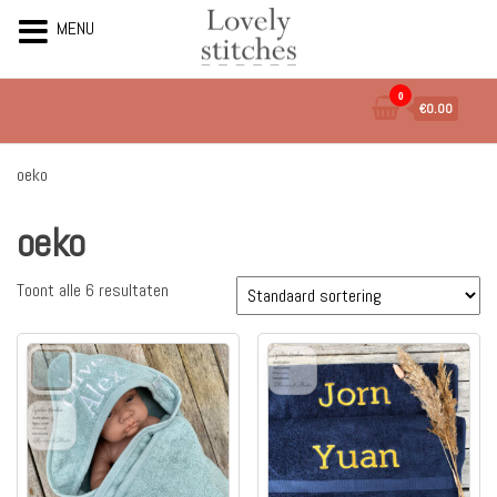
MENU
Ga
0
€0.00
naar
de
inhoud
oeko
oeko
Toont alle 6 resultaten