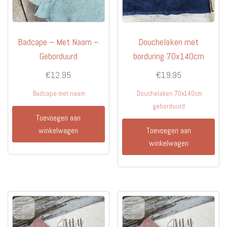
Badcape – Met Naam –
Douchelaken met
Geborduurd
borduring 70x140cm
€
12.95
€
19.95
Badcape met naam
Douchelaken 70x140cm
geborduurd
Toevoegen aan
winkelwagen
Toevoegen aan
winkelwagen