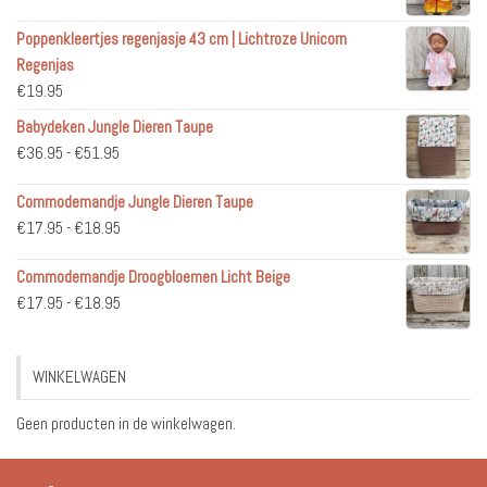
Poppenkleertjes regenjasje 43 cm | Lichtroze Unicorn
Regenjas
€
19.95
Babydeken Jungle Dieren Taupe
Prijsklasse:
€
36.95
-
€
51.95
€36.95
Commodemandje Jungle Dieren Taupe
tot
Prijsklasse:
€
17.95
-
€
18.95
€51.95
€17.95
Commodemandje Droogbloemen Licht Beige
tot
Prijsklasse:
€
17.95
-
€
18.95
€18.95
€17.95
tot
WINKELWAGEN
€18.95
Geen producten in de winkelwagen.