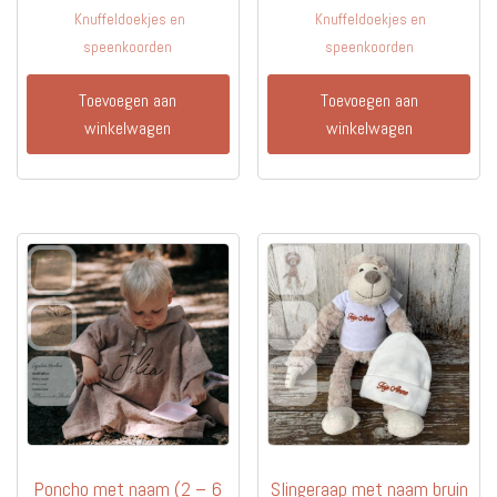
Knuffeldoekjes en
Knuffeldoekjes en
speenkoorden
speenkoorden
Toevoegen aan
Toevoegen aan
winkelwagen
winkelwagen
Poncho met naam (2 – 6
Slingeraap met naam bruin