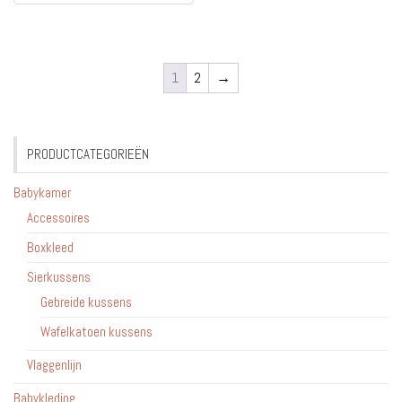
1
2
→
PRODUCTCATEGORIEËN
Babykamer
Accessoires
Boxkleed
Sierkussens
Gebreide kussens
Wafelkatoen kussens
Vlaggenlijn
Babykleding