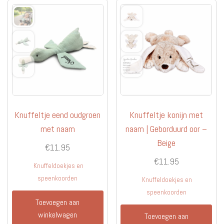
Knuffeltje eend oudgroen
Knuffeltje konijn met
met naam
naam | Geborduurd oor –
Beige
€
11.95
€
11.95
Knuffeldoekjes en
speenkoorden
Knuffeldoekjes en
speenkoorden
Toevoegen aan
winkelwagen
Toevoegen aan