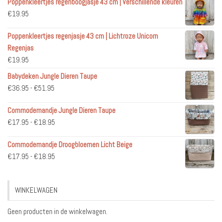
Poppenkleertjes regenboogjasje 43 cm | Verschillende kleuren
€
19.95
Poppenkleertjes regenjasje 43 cm | Lichtroze Unicorn
Regenjas
€
19.95
Babydeken Jungle Dieren Taupe
Prijsklasse:
€
36.95
-
€
51.95
€36.95
Commodemandje Jungle Dieren Taupe
tot
Prijsklasse:
€
17.95
-
€
18.95
€51.95
€17.95
Commodemandje Droogbloemen Licht Beige
tot
Prijsklasse:
€
17.95
-
€
18.95
€18.95
€17.95
tot
WINKELWAGEN
€18.95
Geen producten in de winkelwagen.