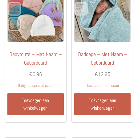
kan
kan
gekozen
gekoz
worden
worde
op
op
de
de
productpagina
produc
Babymuts – Met Naam –
Badcape – Met Naam –
Geborduurd
Geborduurd
€
6.95
€
12.95
Babymutsje met naam
Badcape met naam
Toevoegen aan
Toevoegen aan
winkelwagen
winkelwagen