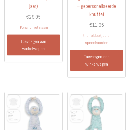
jaar)
– gepersonaliseerde
knuffel
€
29.95
€
11.95
Poncho met naam
Knuffeldoekjes en
Toevoegen aan
speenkoorden
winkelwagen
Toevoegen aan
winkelwagen