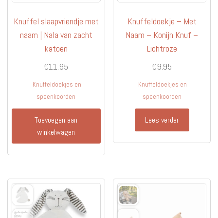
Knuffel slaapvriendje met
Knuffeldoekje – Met
naam | Nala van zacht
Naam – Konijn Knuf –
katoen
Lichtroze
€
11.95
€
9.95
Knuffeldoekjes en
Knuffeldoekjes en
speenkoorden
speenkoorden
Toevoegen aan
Lees verder
winkelwagen