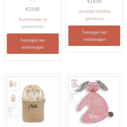
€
16.95
€
23.95
Handdoek 50x100cm
geborduurd
Knuffeldoekjes en
speenkoorden
Toevoegen aan
winkelwagen
Toevoegen aan
winkelwagen