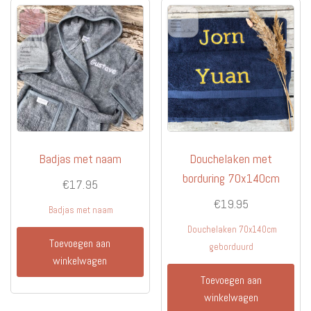
Badjas met naam
Douchelaken met
borduring 70x140cm
€
17.95
€
19.95
Badjas met naam
Douchelaken 70x140cm
Toevoegen aan
geborduurd
winkelwagen
Toevoegen aan
winkelwagen