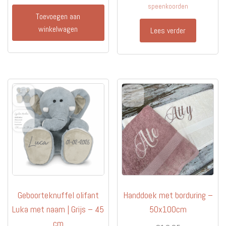
speenkoorden
Toevoegen aan
winkelwagen
Lees verder
Geboorteknuffel olifant
Handdoek met borduring –
Luka met naam | Grijs – 45
50x100cm
cm