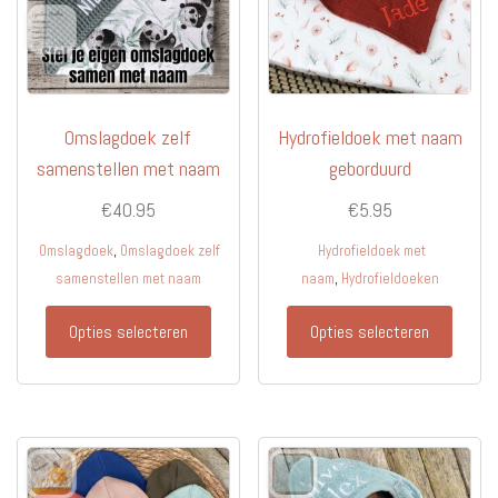
Omslagdoek zelf
Hydrofieldoek met naam
samenstellen met naam
geborduurd
€
40.95
€
5.95
,
Omslagdoek
Omslagdoek zelf
Hydrofieldoek met
,
samenstellen met naam
naam
Hydrofieldoeken
Dit
Dit
Opties selecteren
Opties selecteren
product
produc
heeft
heeft
meerdere
meerd
variaties.
variati
Deze
Deze
optie
optie