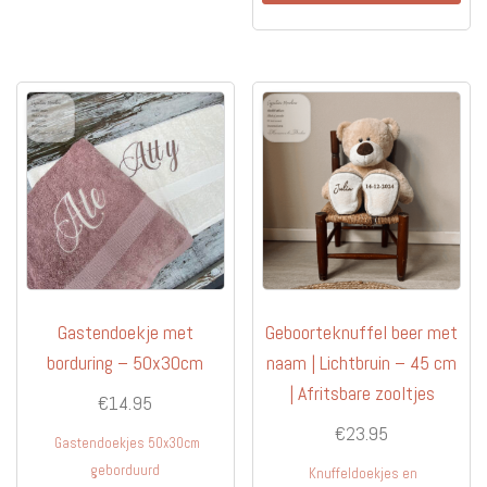
Gastendoekje met
Geboorteknuffel beer met
borduring – 50x30cm
naam | Lichtbruin – 45 cm
| Afritsbare zooltjes
€
14.95
€
23.95
Gastendoekjes 50x30cm
geborduurd
Knuffeldoekjes en