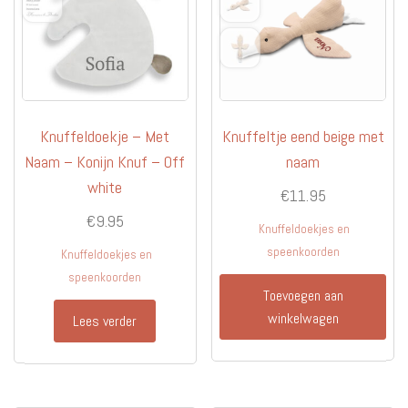
Knuffeldoekje – Met
Knuffeltje eend beige met
Naam – Konijn Knuf – Off
naam
white
€
11.95
€
9.95
Knuffeldoekjes en
speenkoorden
Knuffeldoekjes en
speenkoorden
Toevoegen aan
winkelwagen
Lees verder