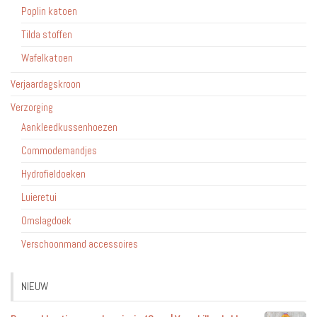
Poplin katoen
Tilda stoffen
Wafelkatoen
Verjaardagskroon
Verzorging
Aankleedkussenhoezen
Commodemandjes
Hydrofieldoeken
Luieretui
Omslagdoek
Verschoonmand accessoires
NIEUW