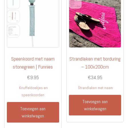
Speenkoord met naam
Strandlaken met borduring
stonegreen | Funnies
– 100x200cm
€
9.95
€
34.95
Knuffeldoekjes en
Strandlaken met naam
speenkoorden
Toevoegen aan
Toevoegen aan
winkelwagen
winkelwagen