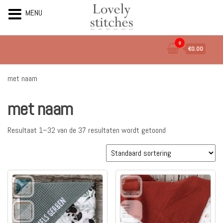
MENU
Ga
0
€0.00
naar
de
inhoud
met naam
met naam
Resultaat 1–32 van de 37 resultaten wordt getoond