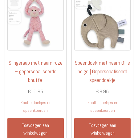
Slingeraap met naam roze
Speendoek met naam Ollie
– gepersonaliseerde
beige | Gepersonaliseerd
knuffel
speendoekje
€
11.95
€
9.95
Knuffeldoekjes en
Knuffeldoekjes en
speenkoorden
speenkoorden
Toevoegen aan
Toevoegen aan
winkelwagen
winkelwagen