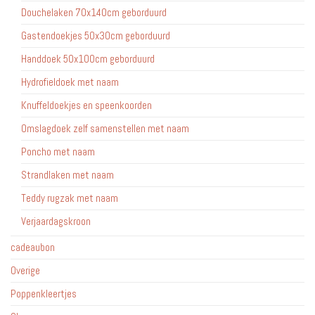
Douchelaken 70x140cm geborduurd
Gastendoekjes 50x30cm geborduurd
Handdoek 50x100cm geborduurd
Hydrofieldoek met naam
Knuffeldoekjes en speenkoorden
Omslagdoek zelf samenstellen met naam
Poncho met naam
Strandlaken met naam
Teddy rugzak met naam
Verjaardagskroon
cadeaubon
Overige
Poppenkleertjes