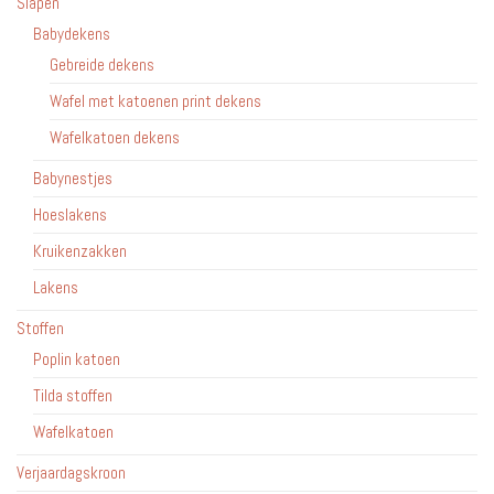
Slapen
Babydekens
Gebreide dekens
Wafel met katoenen print dekens
Wafelkatoen dekens
Babynestjes
Hoeslakens
Kruikenzakken
Lakens
Stoffen
Poplin katoen
Tilda stoffen
Wafelkatoen
Verjaardagskroon