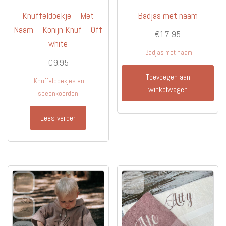
Knuffeldoekje – Met
Badjas met naam
Naam – Konijn Knuf – Off
€
17.95
white
Badjas met naam
€
9.95
Toevoegen aan
Knuffeldoekjes en
winkelwagen
speenkoorden
Lees verder