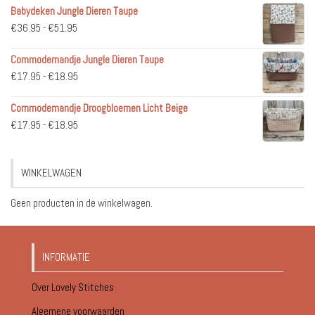
Babydeken Jungle Dieren Taupe
Prijsklasse:
€
36.95
-
€
51.95
€36.95
Commodemandje Jungle Dieren Taupe
tot
Prijsklasse:
€
17.95
-
€
18.95
€51.95
€17.95
Commodemandje Droogbloemen Licht Beige
tot
Prijsklasse:
€
17.95
-
€
18.95
€18.95
€17.95
tot
WINKELWAGEN
€18.95
Geen producten in de winkelwagen.
INFORMATIE
Over Lovely Stitches
Algemene voorwaarden