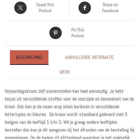
Tweet This
Share on
Product
Facebook
Pin This
Product
BESCHRIJVING
AANVULLENDE INFORMATIE
MERK
Verjaardagskroon zelf samenstellen kan heel eenvoudig. Je hebt
keuze uit verschillende stoffen voor de voorzijde en binnenkant van de
kroon. Ook kan je de naam erop laten borduren in verschillende
lettertypes en kleuren. De kroon wordt standaard geleverd met 3
badges van de leeftijd 1 t/m 3. Wil je graag andere leeftijden
bestellen dan kan je dit aangeven bij het afronden van de bestelling bij
opmerkingen. Op de badge zit klittenband waardoor je het makkelijk