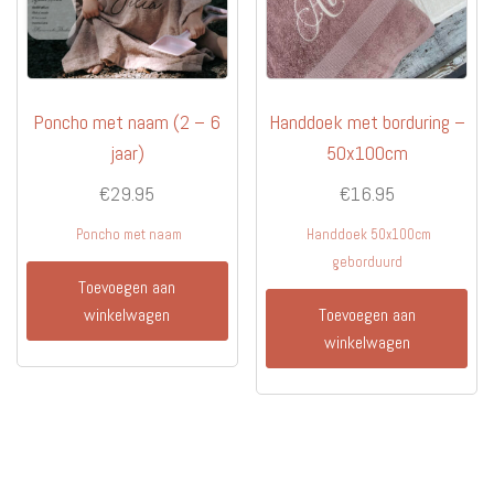
Poncho met naam (2 – 6
Handdoek met borduring –
jaar)
50x100cm
€
29.95
€
16.95
Poncho met naam
Handdoek 50x100cm
geborduurd
Toevoegen aan
winkelwagen
Toevoegen aan
winkelwagen