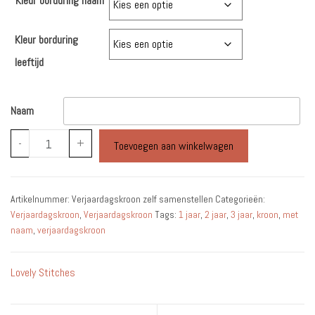
Kleur borduring naam
Kleur borduring
leeftijd
Naam
Verjaardagskroon
-
+
Toevoegen aan winkelwagen
zelf
samenstellen
aantal
Artikelnummer:
Verjaardagskroon zelf samenstellen
Categorieën:
Verjaardagskroon
,
Verjaardagskroon
Tags:
1 jaar
,
2 jaar
,
3 jaar
,
kroon
,
met
naam
,
verjaardagskroon
Lovely Stitches