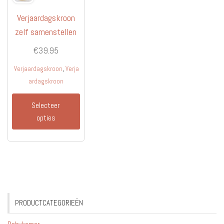
Verjaardagskroon
zelf samenstellen
€
39.95
,
Verjaardagskroon
Verja
ardagskroon
Dit
Selecteer
product
opties
heeft
meerdere
variaties.
Deze
optie
kan
gekozen
PRODUCTCATEGORIEËN
worden
op