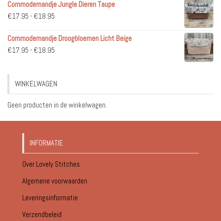
Commodemandje Jungle Dieren Taupe
tot
Prijsklasse:
€
17.95
-
€
18.95
€51.95
€17.95
Commodemandje Droogbloemen Licht Beige
tot
Prijsklasse:
€
17.95
-
€
18.95
€18.95
€17.95
tot
WINKELWAGEN
€18.95
Geen producten in de winkelwagen.
INFORMATIE
Over Lovely Stitches
Algemene voorwaarden
Leveringsinformatie
Verzendbeleid