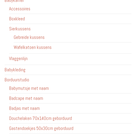
Babykamer
de
Accessoires
productpagina
Boxkleed
Sierkussens
Gebreide kussens
Wafelkatoen kussens
Vlaggenlijn
Babykleding
Borduurstudio
Babymutsje met naam
Badcape met naam
Badjas met naam
Douchelaken 70x140cm geborduurd
Gastendoekjes 50x30cm geborduurd