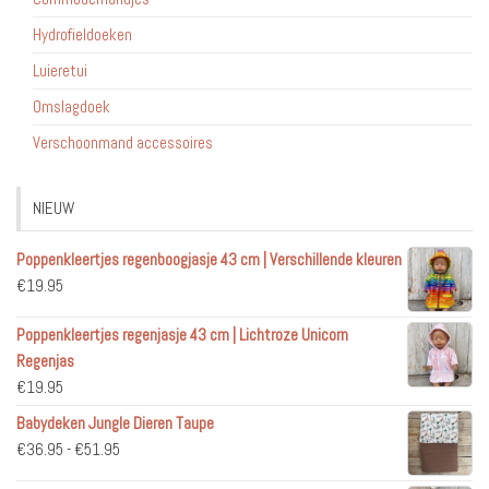
Hydrofieldoeken
Luieretui
Omslagdoek
Verschoonmand accessoires
NIEUW
Poppenkleertjes regenboogjasje 43 cm | Verschillende kleuren
€
19.95
Poppenkleertjes regenjasje 43 cm | Lichtroze Unicorn
Regenjas
€
19.95
Babydeken Jungle Dieren Taupe
Prijsklasse:
€
36.95
-
€
51.95
€36.95