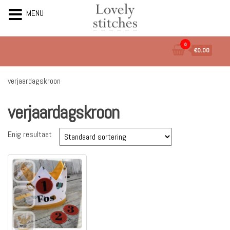
MENU
Ga
0
€0.00
naar
de
inhoud
verjaardagskroon
verjaardagskroon
Enig resultaat