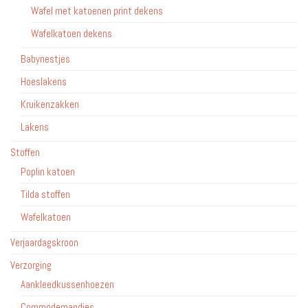
Wafel met katoenen print dekens
Wafelkatoen dekens
Babynestjes
Hoeslakens
Kruikenzakken
Lakens
Stoffen
Poplin katoen
Tilda stoffen
Wafelkatoen
Verjaardagskroon
Verzorging
Aankleedkussenhoezen
Commodemandjes