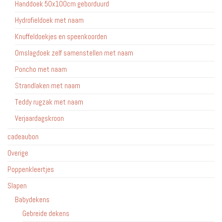
Handdoek 50x100cm geborduurd
Hydrofieldoek met naam
Knuffeldoekjes en speenkoorden
Omslagdoek zelf samenstellen met naam
Poncho met naam
Strandlaken met naam
Teddy rugzak met naam
Verjaardagskroon
cadeaubon
Overige
Poppenkleertjes
Slapen
Babydekens
Gebreide dekens