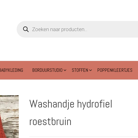
Producten
zoeken
BABYKLEDING
BORDUURSTUDIO
STOFFEN
POPPENKLEERTJES
Washandje hydrofiel
roestbruin