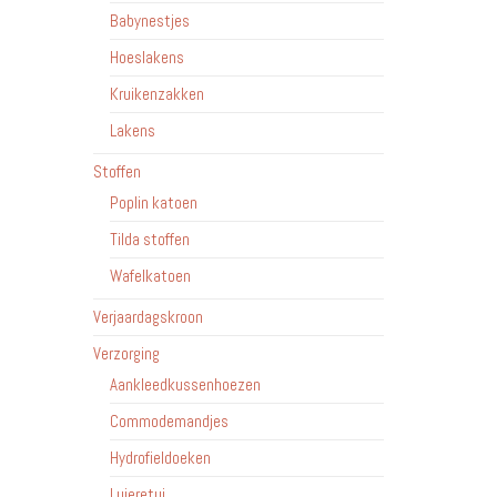
Babynestjes
Hoeslakens
Kruikenzakken
Lakens
Stoffen
Poplin katoen
Tilda stoffen
Wafelkatoen
Verjaardagskroon
Verzorging
Aankleedkussenhoezen
Commodemandjes
Hydrofieldoeken
Luieretui