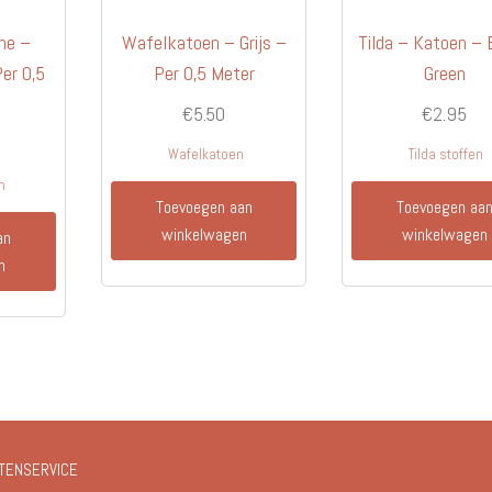
me –
Wafelkatoen – Grijs –
Tilda – Katoen – 
Per 0,5
Per 0,5 Meter
Green
€
5.50
€
2.95
Wafelkatoen
Tilda stoffen
n
Toevoegen aan
Toevoegen aa
winkelwagen
winkelwagen
an
n
TENSERVICE