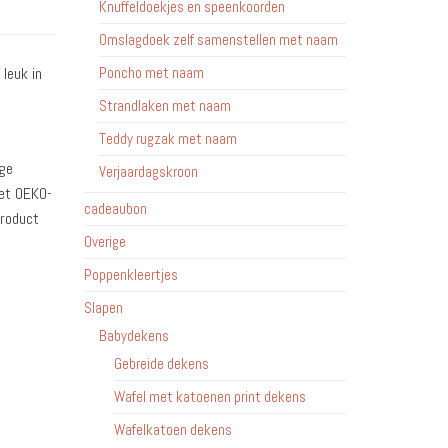
Knuffeldoekjes en speenkoorden
Omslagdoek zelf samenstellen met naam
leuk in
Poncho met naam
Strandlaken met naam
Teddy rugzak met naam
ige
Verjaardagskroon
het OEKO-
cadeaubon
product
Overige
Poppenkleertjes
Slapen
Babydekens
Gebreide dekens
Wafel met katoenen print dekens
Wafelkatoen dekens