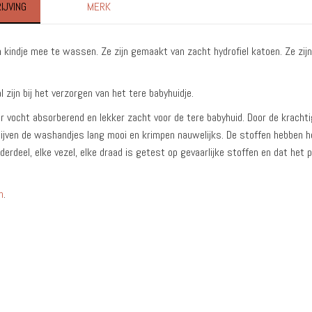
IJVING
MERK
 kindje mee te wassen. Ze zijn gemaakt van zacht hydrofiel katoen. Ze zijn 
 zijn bij het verzorgen van het tere babyhuidje.
eer vocht absorberend en lekker zacht voor de tere babyhuid. Door de kracht
lijven de washandjes lang mooi en krimpen nauwelijks. De stoffen hebben 
erdeel, elke vezel, elke draad is getest op gevaarlijke stoffen en dat het 
n
.