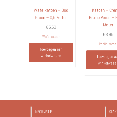
Wafelkatoen – Oud
Katoen – Cré
Groen – 0,5 Meter
Bruine Veren – 
Meter
€
5.50
€
8.95
Wafelkatoen
Poplin katoe
Toevoegen aan
winkelwagen
Toevoegen a
winkelwage
INFORMATIE
KLAN