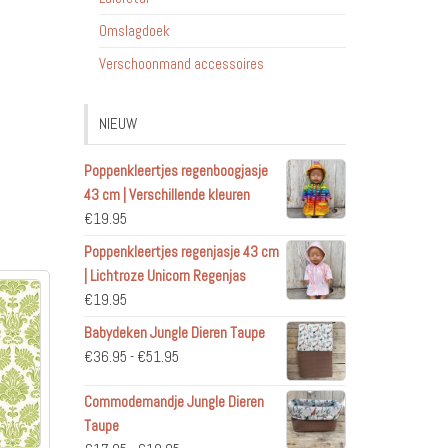
Omslagdoek
Verschoonmand accessoires
NIEUW
Poppenkleertjes regenboogjasje
43 cm | Verschillende kleuren
€
19.95
Poppenkleertjes regenjasje 43 cm
| Lichtroze Unicorn Regenjas
€
19.95
Babydeken Jungle Dieren Taupe
Prijsklasse:
€
36.95
-
€
51.95
€36.95
Commodemandje Jungle Dieren
tot
Taupe
€51.95