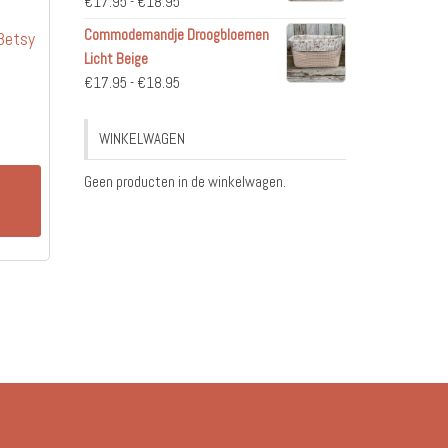
Prijsklasse:
€
17.95
-
€
18.95
€17.95
Commodemandje Droogbloemen
Betsy
tot
Licht Beige
€18.95
Prijsklasse:
€
17.95
-
€
18.95
€17.95
tot
WINKELWAGEN
€18.95
Geen producten in de winkelwagen.
n