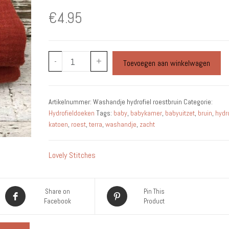
€
4.95
Washandje
-
+
Toevoegen aan winkelwagen
hydrofiel
roestbruin
aantal
Artikelnummer:
Washandje hydrofiel roestbruin
Categorie:
Hydrofieldoeken
Tags:
baby
,
babykamer
,
babyuitzet
,
bruin
,
hydro
katoen
,
roest
,
terra
,
washandje
,
zacht
Lovely Stitches
Share on
Pin This
Facebook
Product