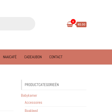
0
€0.00
NAAICAFÉ
CADEAUBON
CONTACT
PRODUCTCATEGORIEËN
Babykamer
Accessoires
Boxkleed