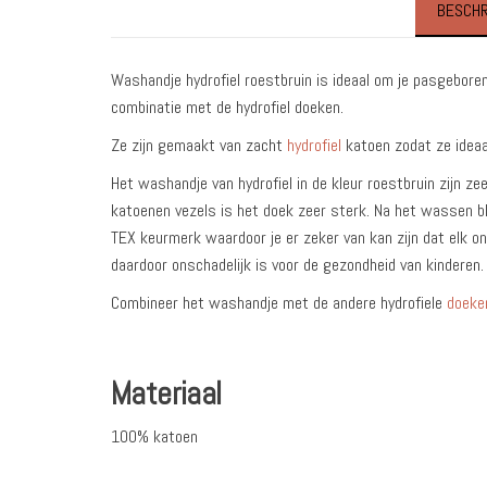
BESCHR
Washandje hydrofiel roestbruin is ideaal om je pasgeboren
combinatie met de hydrofiel doeken.
Ze zijn gemaakt van zacht
hydrofiel
katoen zodat ze ideaal
Het washandje van hydrofiel in de kleur roestbruin zijn z
katoenen vezels is het doek zeer sterk. Na het wassen b
TEX keurmerk waardoor je er zeker van kan zijn dat elk ond
daardoor onschadelijk is voor de gezondheid van kinderen.
Combineer het washandje met de andere hydrofiele
doeke
Materiaal
100% katoen