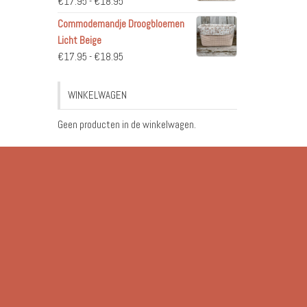
Prijsklasse:
€
17.95
-
€
18.95
€17.95
Commodemandje Droogbloemen
tot
Licht Beige
€18.95
Prijsklasse:
€
17.95
-
€
18.95
€17.95
tot
WINKELWAGEN
€18.95
Geen producten in de winkelwagen.