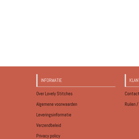
INFORMATIE
KLAN
Over Lovely Stitches
Contac
Algemene voorwaarden
Ruilen 
Leveringsinformatie
Verzendbeleid
Privacy policy