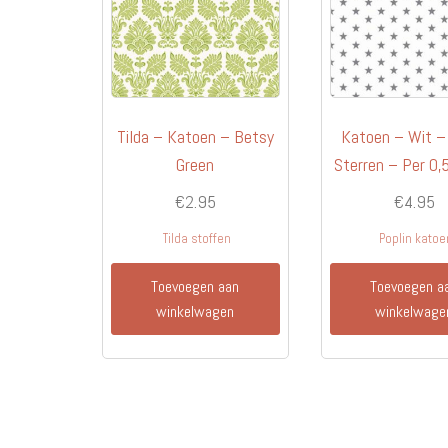
Tilda – Katoen – Betsy
Katoen – Wit – 
Green
Sterren – Per 0,
€
2.95
€
4.95
Tilda stoffen
Poplin katoe
Toevoegen aan
Toevoegen a
winkelwagen
winkelwage