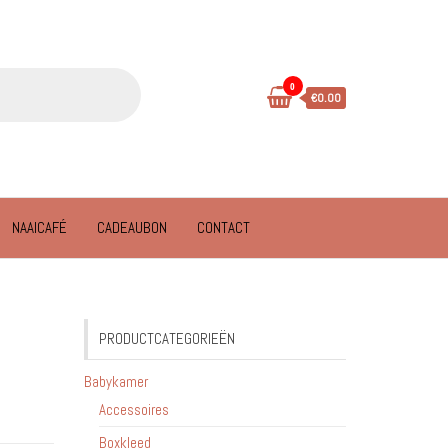
0
€0.00
NAAICAFÉ
CADEAUBON
CONTACT
PRODUCTCATEGORIEËN
Babykamer
Accessoires
Boxkleed