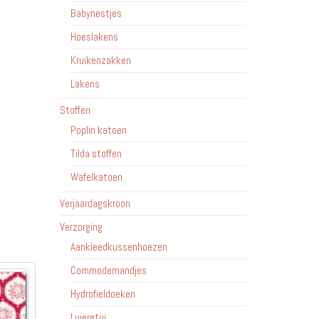
Babynestjes
Hoeslakens
Kruikenzakken
Lakens
Stoffen
Poplin katoen
Tilda stoffen
Wafelkatoen
Verjaardagskroon
Verzorging
Aankleedkussenhoezen
Commodemandjes
Hydrofieldoeken
Luieretui