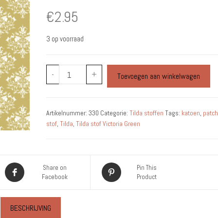
€
2.95
3 op voorraad
Tilda
-
+
Toevoegen aan winkelwagen
-
Katoen
-
Artikelnummer:
330
Categorie:
Tilda stoffen
Tags:
katoen
,
patc
Victoria
stof
,
Tilda
,
Tilda stof Victoria Green
Green
aantal
Share on
Pin This
Facebook
Product
BESCHRIJVING