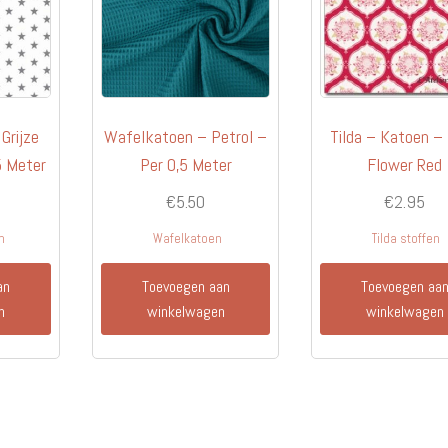
Grijze
Wafelkatoen – Petrol –
Tilda – Katoen 
5 Meter
Per 0,5 Meter
Flower Red
€
5.50
€
2.95
n
Wafelkatoen
Tilda stoffen
an
Toevoegen aan
Toevoegen aa
n
winkelwagen
winkelwagen