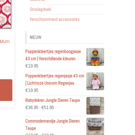
Omslagdoek
Verschoonmand accessoires
NIEUW
– Mum
Poppenkleertjes regenboogjasje
43 cm | Verschillende kleuren
€
19.95
Poppenkleertjes regenjasje 43 cm
| Lichtroze Unicorn Regenjas
n
€
19.95
Babydeken Jungle Dieren Taupe
Prijsklasse:
€
36.95
-
€
51.95
€36.95
Commodemandje Jungle Dieren
tot
Taupe
€51.95