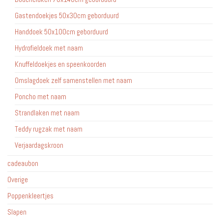
Gastendoekjes 50x30cm geborduurd
Handdoek 50x100cm geborduurd
Hydrofieldoek met naam
Knuffeldoekjes en speenkoorden
Omslagdoek zelf samenstellen met naam
Poncho met naam
Strandlaken met naam
Teddy rugzak met naam
Verjaardagskroon
cadeaubon
Overige
Poppenkleertjes
Slapen