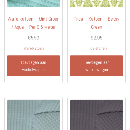
Wafelkatoen – Mint Groen
Tilda – Katoen – Betsy
/ Aqua – Per 0,5 Meter
Green
€
5.50
€
2.95
Wafelkatoen
Tilda stoffen
Toevoegen aan
Toevoegen aan
winkelwagen
winkelwagen