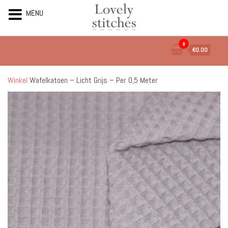
MENU
Ga
0
€0.00
naar
de
inhoud
Winkel
Wafelkatoen – Licht Grijs – Per 0,5 Meter