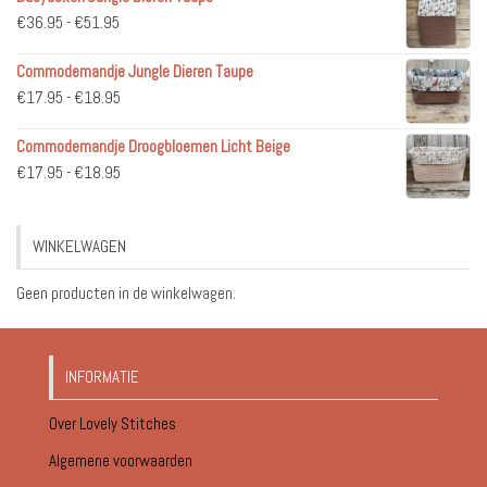
Prijsklasse:
€
36.95
-
€
51.95
€36.95
Commodemandje Jungle Dieren Taupe
tot
Prijsklasse:
€
17.95
-
€
18.95
€51.95
€17.95
Commodemandje Droogbloemen Licht Beige
tot
Prijsklasse:
€
17.95
-
€
18.95
€18.95
€17.95
tot
WINKELWAGEN
€18.95
Geen producten in de winkelwagen.
INFORMATIE
Over Lovely Stitches
Algemene voorwaarden