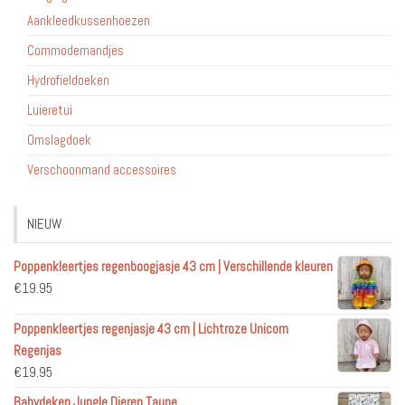
Aankleedkussenhoezen
Commodemandjes
Hydrofieldoeken
Luieretui
Omslagdoek
Verschoonmand accessoires
NIEUW
Poppenkleertjes regenboogjasje 43 cm | Verschillende kleuren
€
19.95
Poppenkleertjes regenjasje 43 cm | Lichtroze Unicorn
Regenjas
€
19.95
Babydeken Jungle Dieren Taupe