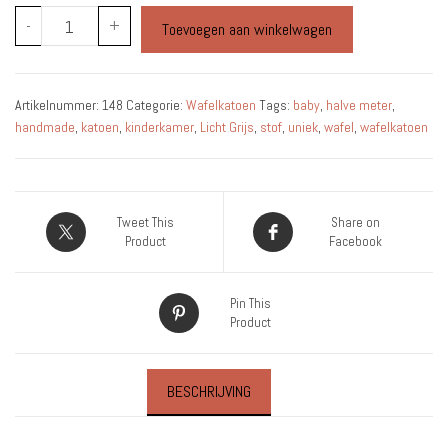
Wafelkatoen
-
+
Toevoegen aan winkelwagen
-
Licht
Grijs
Artikelnummer:
148
Categorie:
Wafelkatoen
Tags:
baby
,
halve meter
,
-
handmade
,
katoen
,
kinderkamer
,
Licht Grijs
,
stof
,
uniek
,
wafel
,
wafelkatoen
Per
0,5
Meter
aantal
Tweet This
Share on
Product
Facebook
Pin This
Product
BESCHRIJVING