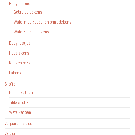
Babydekens
Gebreide dekens
Wafel met katoenen print dekens
Wafelkatoen dekens
Babynestjes
Hoeslakens
Kruikenzakken
Lakens
Stoffen
Poplin katoen
Tilda stoffen
Wafelkatoen
Verjaardagskroon
Verzorging