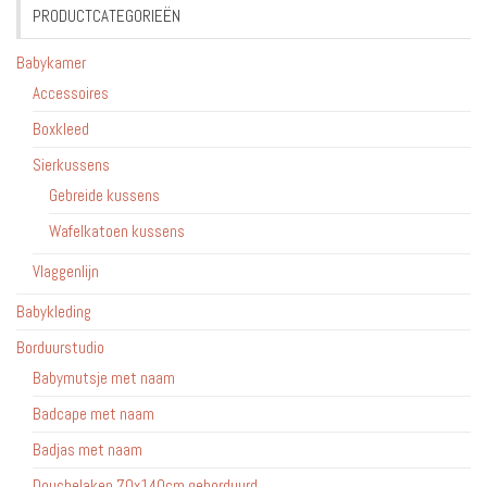
PRODUCTCATEGORIEËN
Babykamer
Accessoires
Boxkleed
Sierkussens
Gebreide kussens
Wafelkatoen kussens
Vlaggenlijn
Babykleding
Borduurstudio
Babymutsje met naam
Badcape met naam
Badjas met naam
Douchelaken 70x140cm geborduurd