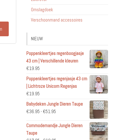
Omslagdoek
Verschoonmand accessoires
en
NIEUW
Poppenkleertjes regenboogjasje
43 cm | Verschillende kleuren
€
19.95
Poppenkleertjes regenjasje 43 cm
| Lichtroze Unicorn Regenjas
€
19.95
Babydeken Jungle Dieren Taupe
Prijsklasse:
€
36.95
-
€
51.95
€36.95
Commodemandje Jungle Dieren
tot
Taupe
€51.95