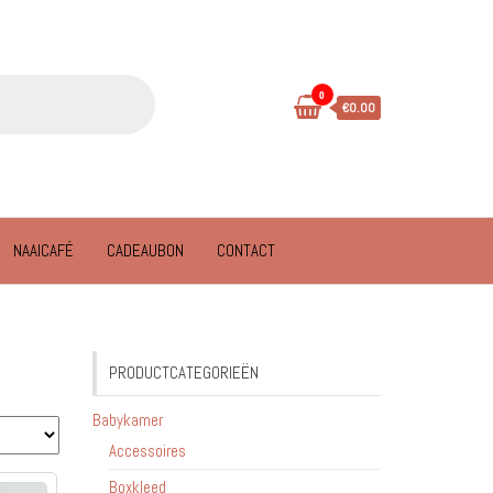
0
€0.00
NAAICAFÉ
CADEAUBON
CONTACT
PRODUCTCATEGORIEËN
Babykamer
Accessoires
Boxkleed