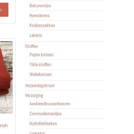
Babynestjes
en
Hoeslakens
Kruikenzakken
Lakens
Stoffen
Poplin katoen
Tilda stoffen
Wafelkatoen
Verjaardagskroon
Verzorging
Aankleedkussenhoezen
Commodemandjes
Hydrofieldoeken
ruin
Luieretui