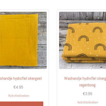
handje hydrofiel okergeel
Washandje hydrofiel okerg
regenboog
€
4.95
€
3.95
Hydrofieldoeken
Hydrofieldoeken