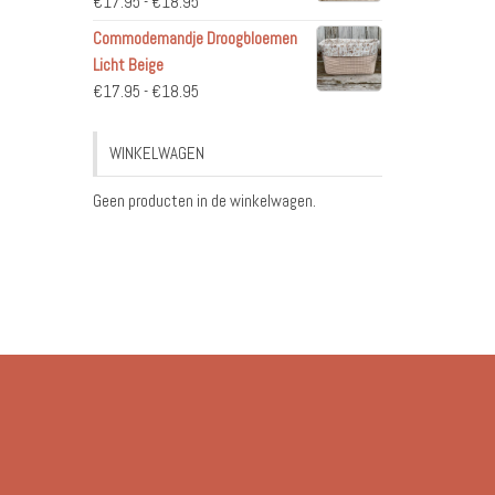
Prijsklasse:
€
17.95
-
€
18.95
€17.95
Commodemandje Droogbloemen
tot
Licht Beige
€18.95
Prijsklasse:
€
17.95
-
€
18.95
€17.95
tot
WINKELWAGEN
€18.95
Geen producten in de winkelwagen.