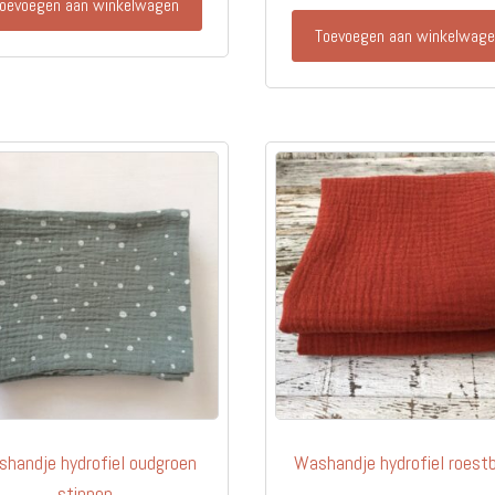
oevoegen aan winkelwagen
Toevoegen aan winkelwag
handje hydrofiel oudgroen
Washandje hydrofiel roestb
stippen