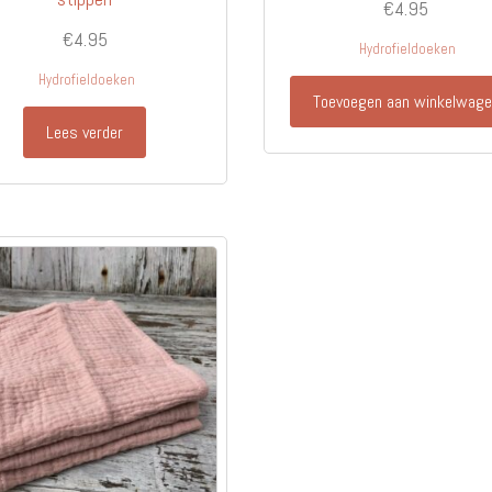
€
4.95
€
4.95
Hydrofieldoeken
Hydrofieldoeken
Toevoegen aan winkelwag
Lees verder