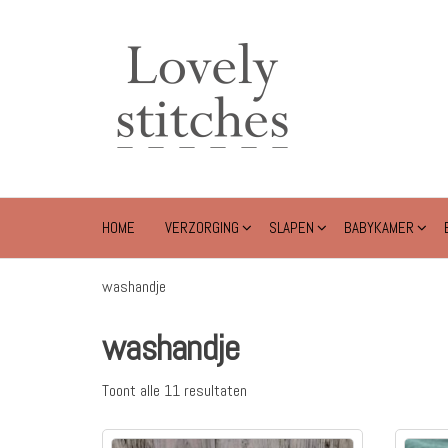
Ga
naar
Lovely
de
Stitches
inhoud
HOME
VERZORGING
SLAPEN
BABYKAMER
washandje
washandje
Toont alle 11 resultaten