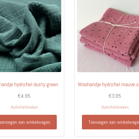
andje hydrofiel dusty green
Washandje hydrofiel mauve s
€
4.95
€
3.95
Hydrofieldoeken
Hydrofieldoeken
oevoegen aan winkelwagen
Toevoegen aan winkelwag