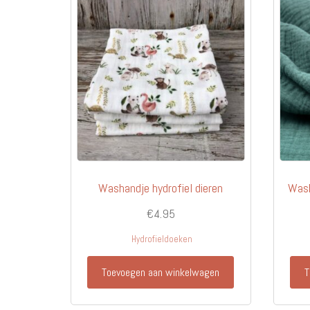
Washandje hydrofiel dieren
Wash
€
4.95
Hydrofieldoeken
Toevoegen aan winkelwagen
T