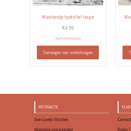
Washandje hydrofiel taupe
Was
€
4.95
Hydrofieldoeken
Toevoegen aan winkelwagen
T
INFORMATIE
KLAN
Over Lovely Stitches
Contac
Algemene voorwaarden
Ruilen 