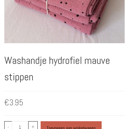
Washandje hydrofiel mauve
stippen
€
3.95
Washandje
-
+
Toevoegen aan winkelwagen