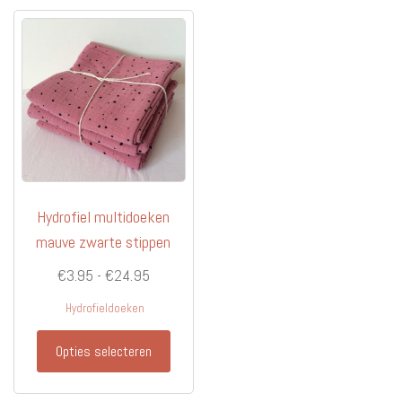
Hydrofiel multidoeken
mauve zwarte stippen
Prijsklasse:
€
3.95
-
€
24.95
€3.95
Hydrofieldoeken
tot
Dit
€24.95
Opties selecteren
product
heeft