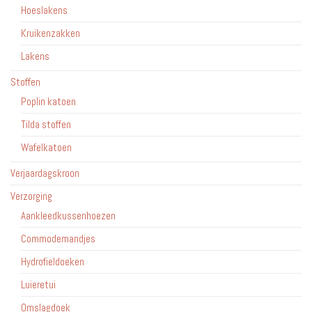
Hoeslakens
Kruikenzakken
Lakens
Stoffen
Poplin katoen
Tilda stoffen
Wafelkatoen
Verjaardagskroon
Verzorging
Aankleedkussenhoezen
Commodemandjes
Hydrofieldoeken
Luieretui
Omslagdoek