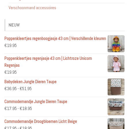
Verschoonmand accessoires
NIEUW
Poppenkleertjes regenboogjasje 43 cm | Verschillende kleuren
€
19.95
Poppenkleertjes regenjasje 43 cm | Lichtroze Unicorn
Regenjas
€
19.95
Babydeken Jungle Dieren Taupe
Prijsklasse:
€
36.95
-
€
51.95
€36.95
Commodemandje Jungle Dieren Taupe
tot
Prijsklasse:
€
17.95
-
€
18.95
€51.95
€17.95
Commodemandje Droogbloemen Licht Beige
tot
Prijsklasse:
€
17.95
-
€
18.95
€18.95