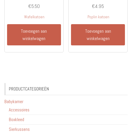
€
5.50
€
4.95
Wafelkatoen
Poplin katoen
Toevoegen aan
Toevoegen aan
winkelwagen
winkelwagen
PRODUCTCATEGORIEËN
Babykamer
Accessoires
Boxkleed
Sierkussens