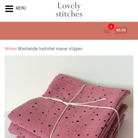
MENU
Ga
0
€0.00
naar
de
inhoud
Winkel
Washandje hydrofiel mauve stippen