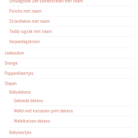
Omslagdoek zelf samenstellen met naam
Poncho met naam
Strandlaken met naam
Teddy rugzak met naam
Verjaardagskroon
cadeaubon
Overige
Poppenkleertjes
Slapen
Babydekens
Gebreide dekens
Wafel met katoenen print dekens
Wafelkatoen dekens
Babynestjes