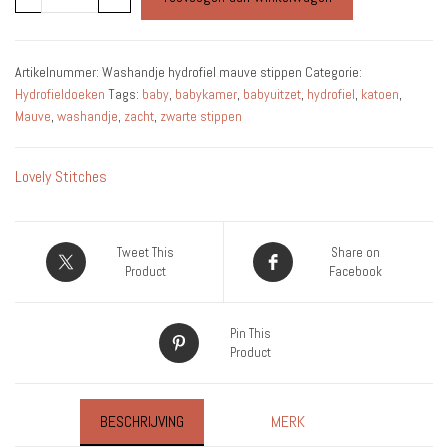
hydrofiel
mauve
stippen
Artikelnummer:
Washandje hydrofiel mauve stippen
Categorie:
aantal
Hydrofieldoeken
Tags:
baby
,
babykamer
,
babyuitzet
,
hydrofiel
,
katoen
,
Mauve
,
washandje
,
zacht
,
zwarte stippen
Lovely Stitches
Tweet This
Share on
Product
Facebook
Pin This
Product
BESCHRIJVING
MERK