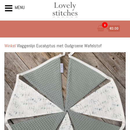
MENU
Ga
0
€0.00
naar
de
inhoud
Winkel
Vlaggenlijn Eucalyptus met Oudgroene Wafelstof