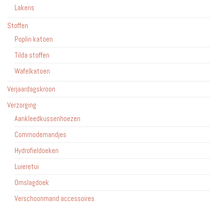
Lakens
Stoffen
Poplin katoen
Tilda stoffen
Wafelkatoen
Verjaardagskroon
Verzorging
Aankleedkussenhoezen
Commodemandjes
Hydrofieldoeken
Luieretui
Omslagdoek
Verschoonmand accessoires