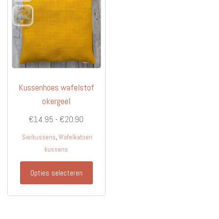
Kussenhoes wafelstof
okergeel
Prijsklasse:
€
14.95
-
€
20.90
€14.95
,
Sierkussens
Wafelkatoen
tot
kussens
€20.90
Dit
Opties selecteren
product
heeft
meerdere
variaties.