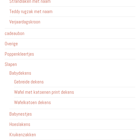
Strandlaken met naam
Teddy rugzak met naam
Verjaardagskroon
cadeaubon
Overige
Poppenkleertjes
Slapen
Babydekens
Gebreide dekens
Wafel met katoenen print dekens
Wafelkatoen dekens
Babynestjes
Hoeslakens
Kruikenzakken