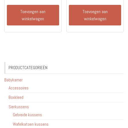
Toevoegen aan
Toevoegen aan
winkelwagen
winkelwagen
PRODUCTCATEGORIEËN
Babykamer
Accessoires
Boxkleed
Sierkussens
Gebreide kussens
Wafelkatoen kussens