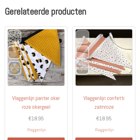
Deze
Gerelateerde producten
optie
kan
gekozen
worden
op
de
productpagina
Vlaggenlijn panter oker
Vlaggenlijn confetti
roze okergeel
zalmroze
€
18.95
€
18.95
Vlaggenlijn
Vlaggenlijn