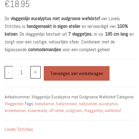
€
18.95
De
vlaggenlijn eucalyptus met oudgroene wafelstof
van Lovely
Stitches is
handgemaakt in eigen atelier
en vervaardigd van
100%
katoen
. De vlaggenlijn bestaat uit
7 vlaggetjes
, is ca.
195 cm lang
en
zorgt voor een rustige, natuurlijke sfeer. Combineer met de
bijpassende
commodemandjes
voor een compleet geheel.
Vlaggenlijn
-
+
Toevoegen aan winkelwagen
Eucalyptus
met
Oudgroene
Artikelnummer:
Vlaggenlijn Eucalyptus met Oudgroene Wafelstof
Categorie:
Wafelstof
Vlaggenlijn
Tags:
babykamer
,
babyshower
,
babyuitzet
,
eucalyptus
,
aantal
kinderkamer
,
kraamkado
,
off white
,
oudgroen
,
Vlaggenlijn
,
wafelstof
Lovely Stitches