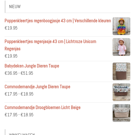
NIEUW
Poppenkleertjes regenboogjasje 43 cm | Verschillende kleuren
€
19.95
Poppenkleertjes regenjasje 43 cm | Lichtroze Unicorn
Regenjas
€
19.95
Babydeken Jungle Dieren Taupe
Prijsklasse:
€
36.95
-
€
51.95
€36.95
Commodemandje Jungle Dieren Taupe
tot
Prijsklasse:
€
17.95
-
€
18.95
€51.95
€17.95
Commodemandje Droogbloemen Licht Beige
tot
Prijsklasse:
€
17.95
-
€
18.95
€18.95
€17.95
tot