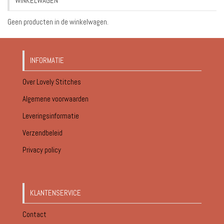
WINKELWAGEN
€18.95
Geen producten in de winkelwagen.
INFORMATIE
Over Lovely Stitches
Algemene voorwaarden
Leveringsinformatie
Verzendbeleid
Privacy policy
KLANTENSERVICE
Contact