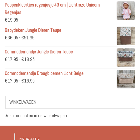
Poppenkleertjes regenjasje 43 cm | Lichtroze Unicorn
Regenjas
€
19.95
Babydeken Jungle Dieren Taupe
Prijsklasse:
€
36.95
-
€
51.95
€36.95
Commodemandje Jungle Dieren Taupe
tot
Prijsklasse:
€
17.95
-
€
18.95
€51.95
€17.95
Commodemandje Droogbloemen Licht Beige
tot
Prijsklasse:
€
17.95
-
€
18.95
€18.95
€17.95
tot
WINKELWAGEN
€18.95
Geen producten in de winkelwagen.
INFORMATIE