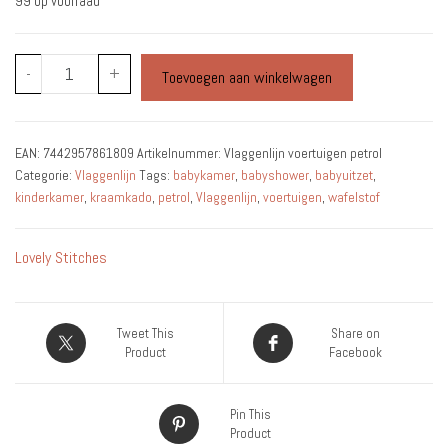
99 op voorraad
Vlaggenlijn
-
+
Toevoegen aan winkelwagen
voertuigen
petrol
aantal
EAN:
7442957861809
Artikelnummer:
Vlaggenlijn voertuigen petrol
Categorie:
Vlaggenlijn
Tags:
babykamer
,
babyshower
,
babyuitzet
,
kinderkamer
,
kraamkado
,
petrol
,
Vlaggenlijn
,
voertuigen
,
wafelstof
Lovely Stitches
Tweet This
Share on
Product
Facebook
Pin This
Product