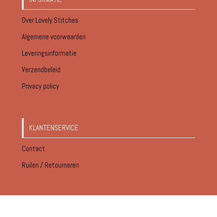
Over Lovely Stitches
Algemene voorwaarden
Leveringsinformatie
Verzendbeleid
Privacy policy
KLANTENSERVICE
Contact
Ruilen / Retourneren
© Lovely Stitches 2026