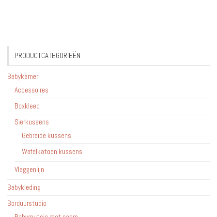
PRODUCTCATEGORIEËN
Babykamer
Accessoires
Boxkleed
Sierkussens
Gebreide kussens
Wafelkatoen kussens
Vlaggenlijn
Babykleding
Borduurstudio
Babymutsje met naam