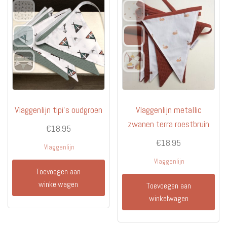
Vlaggenlijn tipi’s oudgroen
Vlaggenlijn metallic
zwanen terra roestbruin
€
18.95
€
18.95
Vlaggenlijn
Vlaggenlijn
Toevoegen aan
winkelwagen
Toevoegen aan
winkelwagen