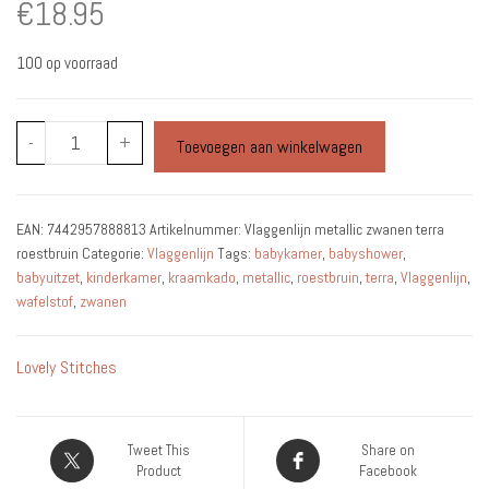
€
18.95
100 op voorraad
Vlaggenlijn
-
+
Toevoegen aan winkelwagen
metallic
zwanen
terra
EAN:
7442957888813
Artikelnummer:
Vlaggenlijn metallic zwanen terra
roestbruin
roestbruin
Categorie:
Vlaggenlijn
Tags:
babykamer
,
babyshower
,
aantal
babyuitzet
,
kinderkamer
,
kraamkado
,
metallic
,
roestbruin
,
terra
,
Vlaggenlijn
,
wafelstof
,
zwanen
Lovely Stitches
Tweet This
Share on
Product
Facebook