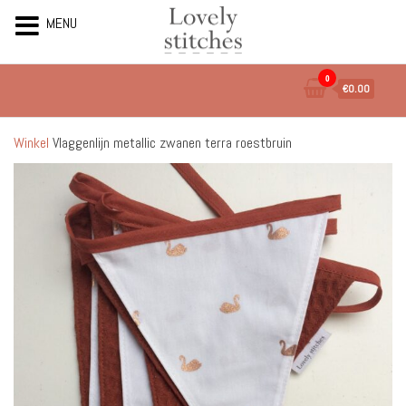
MENU
Ga
0
€0.00
naar
de
inhoud
Winkel
Vlaggenlijn metallic zwanen terra roestbruin