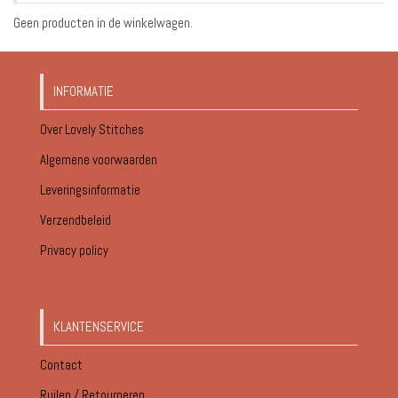
Geen producten in de winkelwagen.
INFORMATIE
Over Lovely Stitches
Algemene voorwaarden
Leveringsinformatie
Verzendbeleid
Privacy policy
KLANTENSERVICE
Contact
Ruilen / Retourneren