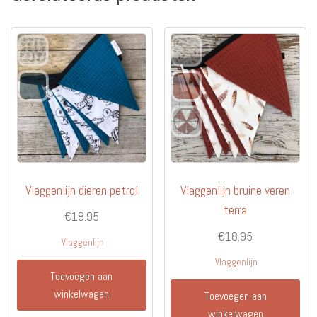
Vlaggenlijn dieren petrol
Vlaggenlijn bruine veren
terra
€
18.95
€
18.95
Vlaggenlijn
Vlaggenlijn
Toevoegen aan
winkelwagen
Toevoegen aan
winkelwagen