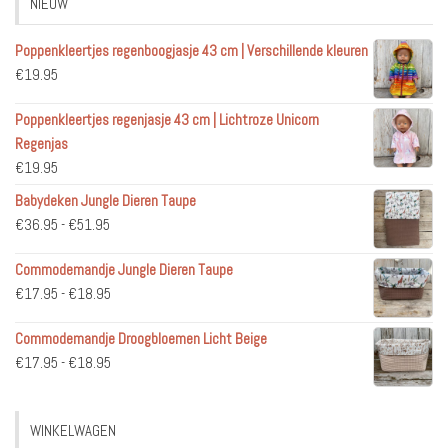
NIEUW
Poppenkleertjes regenboogjasje 43 cm | Verschillende kleuren
€
19.95
Poppenkleertjes regenjasje 43 cm | Lichtroze Unicorn
Regenjas
€
19.95
Babydeken Jungle Dieren Taupe
Prijsklasse:
€
36.95
-
€
51.95
€36.95
Commodemandje Jungle Dieren Taupe
tot
Prijsklasse:
€
17.95
-
€
18.95
€51.95
€17.95
Commodemandje Droogbloemen Licht Beige
tot
Prijsklasse:
€
17.95
-
€
18.95
€18.95
€17.95
tot
WINKELWAGEN
€18.95