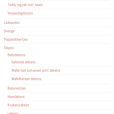
Teddy rugzak met naam
Verjaardagskroon
cadeaubon
Overige
Poppenkleertjes
Slapen
Babydekens
Gebreide dekens
Wafel met katoenen print dekens
Wafelkatoen dekens
Babynestjes
Hoeslakens
Kruikenzakken
Lakens