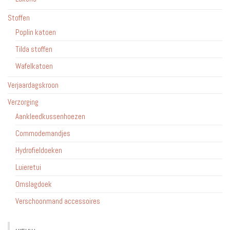
Stoffen
Poplin katoen
Tilda stoffen
Wafelkatoen
Verjaardagskroon
Verzorging
Aankleedkussenhoezen
Commodemandjes
Hydrofieldoeken
Luieretui
Omslagdoek
Verschoonmand accessoires