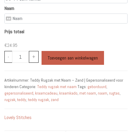
Naam
Prijs totaal
€24.95
Teddy
-
+
Toevoegen aan winkelwagen
Rugzak
met
Naam
Artikelnummer:
Teddy Rugzak met Naam – Zand | Gepersonaliseerd voor
–
kinderen
Categorie:
Teddy rugzak met naam
Tags:
geborduurd
,
Zand
gepersonaliseerd
,
kraamcadeau
,
kraamkado
,
met naam
,
naam
,
rugtas
,
|
rugzak
,
teddy
,
teddy rugzak
,
zand
Gepersonaliseerd
voor
Lovely Stitches
kinderen
aantal