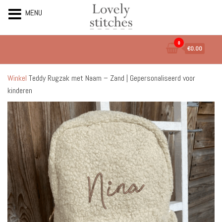
MENU
Ga
0
€0.00
naar
de
inhoud
Winkel
Teddy Rugzak met Naam – Zand | Gepersonaliseerd voor
kinderen