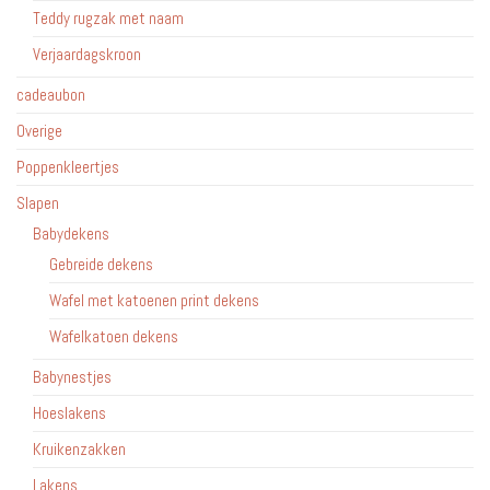
Teddy rugzak met naam
Verjaardagskroon
cadeaubon
Overige
Poppenkleertjes
Slapen
Babydekens
Gebreide dekens
Wafel met katoenen print dekens
Wafelkatoen dekens
Babynestjes
Hoeslakens
Kruikenzakken
Lakens