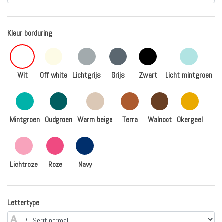
Kleur borduring
Wit
Off white
Lichtgrijs
Grijs
Zwart
Licht mintgroen
Mintgroen
Oudgroen
Warm beige
Terra
Walnoot
Okergeel
Lichtroze
Roze
Navy
Lettertype