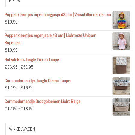
NIEUW
Poppenkleertjes regenboogjasje 43 cm | Verschillende kleuren
€
19.95
Poppenkleertjes regenjasje 43 cm | Lichtroze Unicorn
Regenjas
€
19.95
Babydeken Jungle Dieren Taupe
Prijsklasse:
€
36.95
-
€
51.95
€36.95
Commodemandje Jungle Dieren Taupe
tot
Prijsklasse:
€
17.95
-
€
18.95
€51.95
€17.95
Commodemandje Droogbloemen Licht Beige
tot
Prijsklasse:
€
17.95
-
€
18.95
€18.95
€17.95
tot
WINKELWAGEN
€18.95