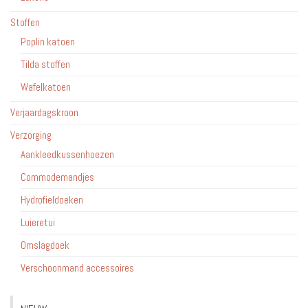
Stoffen
Poplin katoen
Tilda stoffen
Wafelkatoen
Verjaardagskroon
Verzorging
Aankleedkussenhoezen
Commodemandjes
Hydrofieldoeken
Luieretui
Omslagdoek
Verschoonmand accessoires