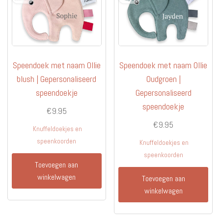
Speendoek met naam Ollie
Speendoek met naam Ollie
blush | Gepersonaliseerd
Oudgroen |
speendoekje
Gepersonaliseerd
speendoekje
€
9.95
€
9.95
Knuffeldoekjes en
speenkoorden
Knuffeldoekjes en
speenkoorden
Toevoegen aan
winkelwagen
Toevoegen aan
winkelwagen