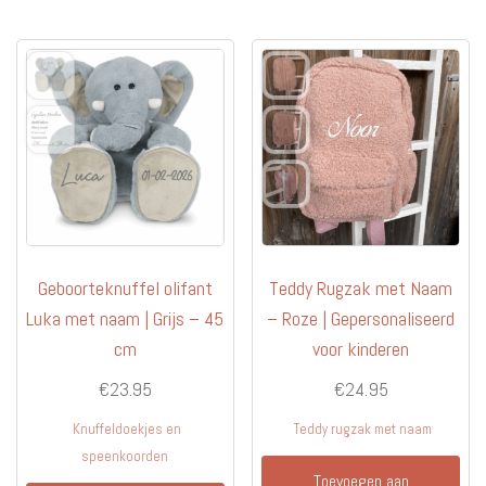
Geboorteknuffel olifant
Teddy Rugzak met Naam
Luka met naam | Grijs – 45
– Roze | Gepersonaliseerd
cm
voor kinderen
€
23.95
€
24.95
Knuffeldoekjes en
Teddy rugzak met naam
speenkoorden
Toevoegen aan