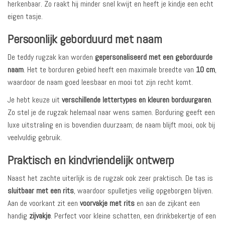
herkenbaar. Zo raakt hij minder snel kwijt en heeft je kindje een echt
eigen tasje.
Persoonlijk geborduurd met naam
De teddy rugzak kan worden
gepersonaliseerd met een geborduurde
naam
. Het te borduren gebied heeft een maximale breedte van
10 cm
,
waardoor de naam goed leesbaar en mooi tot zijn recht komt.
Je hebt keuze uit
verschillende lettertypes en kleuren borduurgaren
.
Zo stel je de rugzak helemaal naar wens samen. Borduring geeft een
luxe uitstraling en is bovendien duurzaam; de naam blijft mooi, ook bij
veelvuldig gebruik.
Praktisch en kindvriendelijk ontwerp
Naast het zachte uiterlijk is de rugzak ook zeer praktisch. De tas is
sluitbaar met een rits
, waardoor spulletjes veilig opgeborgen blijven.
Aan de voorkant zit een
voorvakje met rits
en aan de zijkant een
handig
zijvakje
. Perfect voor kleine schatten, een drinkbekertje of een