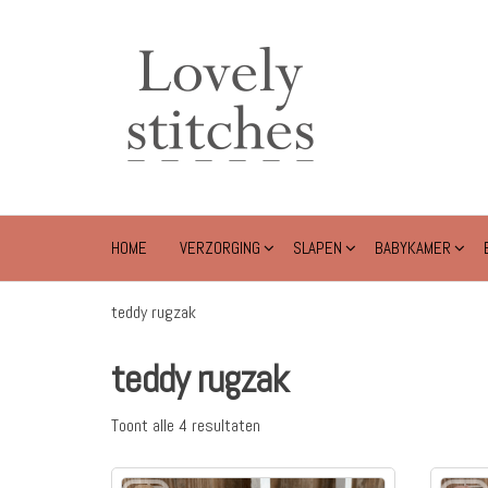
Ga
naar
Lovely
de
Stitches
inhoud
HOME
VERZORGING
SLAPEN
BABYKAMER
teddy rugzak
teddy rugzak
Toont alle 4 resultaten