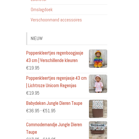
Omslagdoek
Verschoonmand accessoires
NIEUW
Poppenkleertjes regenboogjasje
43 cm | Verschillende kleuren
€
19.95
Poppenkleertjes regenjasje 43 cm
| Lichtroze Unicorn Regenjas
€
19.95
Babydeken Jungle Dieren Taupe
Prijsklasse:
€
36.95
-
€
51.95
€36.95
Commodemandje Jungle Dieren
tot
Taupe
€51.95