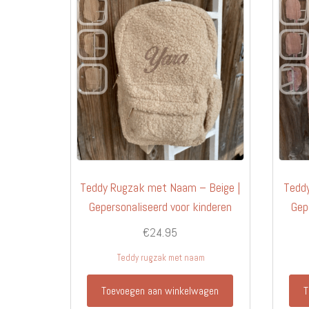
Teddy Rugzak met Naam – Beige |
Tedd
Gepersonaliseerd voor kinderen
Gep
€
24.95
Teddy rugzak met naam
Toevoegen aan winkelwagen
T