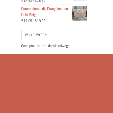
Prijsklasse:
€
17.95
-
€
18.95
€17.95
Commodemandje Droogbloemen
tot
Licht Beige
€18.95
Prijsklasse:
€
17.95
-
€
18.95
€17.95
tot
WINKELWAGEN
€18.95
Geen producten in de winkelwagen.