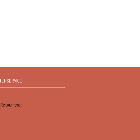
TENSERVICE
t
/ Retourneren