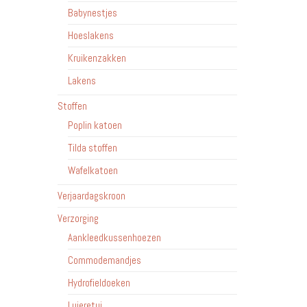
Babynestjes
Hoeslakens
Kruikenzakken
Lakens
Stoffen
Poplin katoen
Tilda stoffen
Wafelkatoen
Verjaardagskroon
Verzorging
Aankleedkussenhoezen
Commodemandjes
Hydrofieldoeken
Luieretui