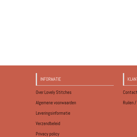
INFORMATIE
KLAN
Over Lovely Stitches
Contac
Algemene voorwaarden
Ruilen 
Leveringsinformatie
Verzendbeleid
Privacy policy