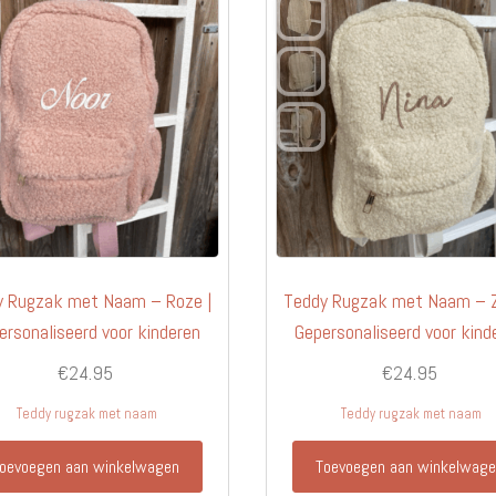
y Rugzak met Naam – Roze |
Teddy Rugzak met Naam – Z
ersonaliseerd voor kinderen
Gepersonaliseerd voor kind
€
24.95
€
24.95
Teddy rugzak met naam
Teddy rugzak met naam
oevoegen aan winkelwagen
Toevoegen aan winkelwag