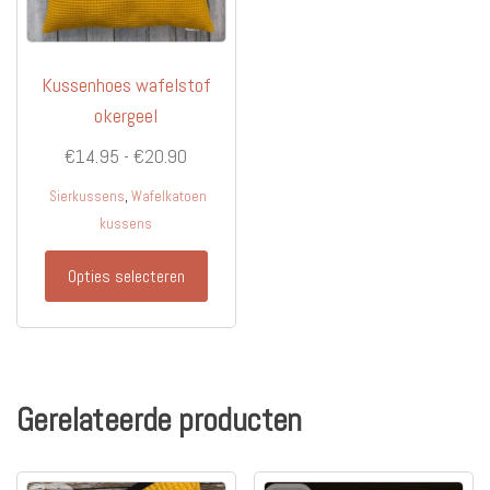
Kussenhoes wafelstof
okergeel
Prijsklasse:
€
14.95
-
€
20.90
€14.95
,
Sierkussens
Wafelkatoen
tot
kussens
€20.90
Dit
Opties selecteren
product
heeft
meerdere
variaties.
Deze
Gerelateerde producten
optie
kan
gekozen