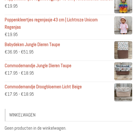
€
19.95
Poppenkleertjes regenjasje 43 cm | Lichtroze Unicorn
Regenjas
€
19.95
Babydeken Jungle Dieren Taupe
Prijsklasse:
€
36.95
-
€
51.95
€36.95
Commodemandje Jungle Dieren Taupe
tot
Prijsklasse:
€
17.95
-
€
18.95
€51.95
€17.95
Commodemandje Droogbloemen Licht Beige
tot
Prijsklasse:
€
17.95
-
€
18.95
€18.95
€17.95
tot
WINKELWAGEN
€18.95
Geen producten in de winkelwagen.