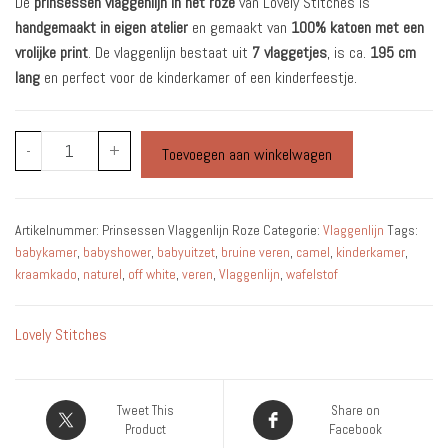
De
prinsessen vlaggenlijn in het roze
van Lovely Stitches is
handgemaakt in eigen atelier
en gemaakt van
100% katoen met een
vrolijke print
. De vlaggenlijn bestaat uit
7 vlaggetjes
, is ca.
195 cm
lang
en perfect voor de kinderkamer of een kinderfeestje.
Prinsessen
-
+
Toevoegen aan winkelwagen
Vlaggenlijn
Roze
aantal
Artikelnummer:
Prinsessen Vlaggenlijn Roze
Categorie:
Vlaggenlijn
Tags:
babykamer
,
babyshower
,
babyuitzet
,
bruine veren
,
camel
,
kinderkamer
,
kraamkado
,
naturel
,
off white
,
veren
,
Vlaggenlijn
,
wafelstof
Lovely Stitches
Tweet This
Share on
Product
Facebook