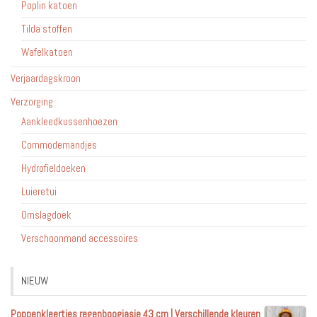
Poplin katoen
Tilda stoffen
Wafelkatoen
Verjaardagskroon
Verzorging
Aankleedkussenhoezen
Commodemandjes
Hydrofieldoeken
Luieretui
Omslagdoek
Verschoonmand accessoires
NIEUW
Poppenkleertjes regenboogjasje 43 cm | Verschillende kleuren