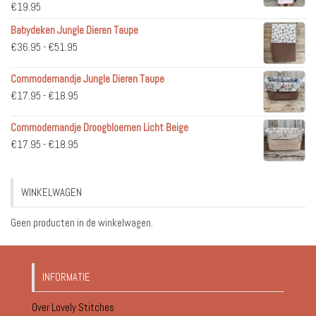
€
19.95
Babydeken Jungle Dieren Taupe
Prijsklasse:
€
36.95
-
€
51.95
€36.95
Commodemandje Jungle Dieren Taupe
tot
Prijsklasse:
€
17.95
-
€
18.95
€51.95
€17.95
Commodemandje Droogbloemen Licht Beige
tot
Prijsklasse:
€
17.95
-
€
18.95
€18.95
€17.95
tot
WINKELWAGEN
€18.95
Geen producten in de winkelwagen.
INFORMATIE
Over Lovely Stitches