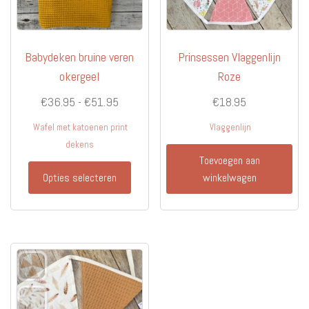
Babydeken bruine veren
Prinsessen Vlaggenlijn
okergeel
Roze
Prijsklasse:
€
36.95
-
€
51.95
€
18.95
€36.95
Wafel met katoenen print
Vlaggenlijn
tot
dekens
€51.95
Toevoegen aan
Dit
Opties selecteren
winkelwagen
product
heeft
meerdere
variaties.
Deze
optie
kan
gekozen